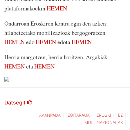
plataformakoekin
HEMEN
Ondarroan Eroskiren kontra egin den azken
hilabeteetako mobilizazioak bergogoratzen
HEMEN
edo
HEMEN
edota
HEMEN
Herria margotzen, herria horitzen. Argakiak
HEMEN
eta
HEMEN
Datsegit
AKANPADA
EGITARAUA
EROSKI
EZ
MULTINAZIONALAK