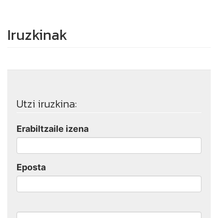
Iruzkinak
Utzi iruzkina:
Erabiltzaile izena
Eposta