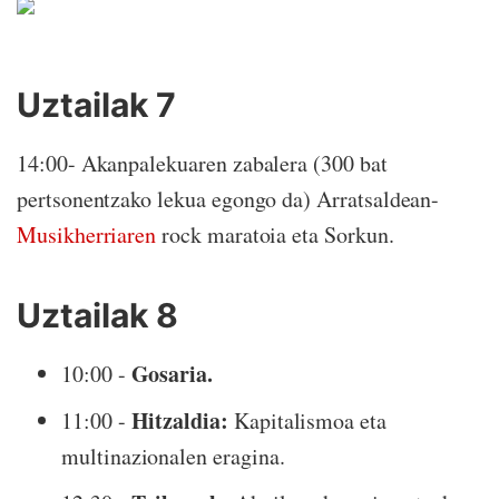
Uztailak 7
14:00- Akanpalekuaren zabalera (300 bat
pertsonentzako lekua egongo da) Arratsaldean-
Musikherriaren
rock maratoia eta Sorkun.
Uztailak 8
Gosaria.
10:00 -
Hitzaldia:
11:00 -
Kapitalismoa eta
multinazionalen eragina.