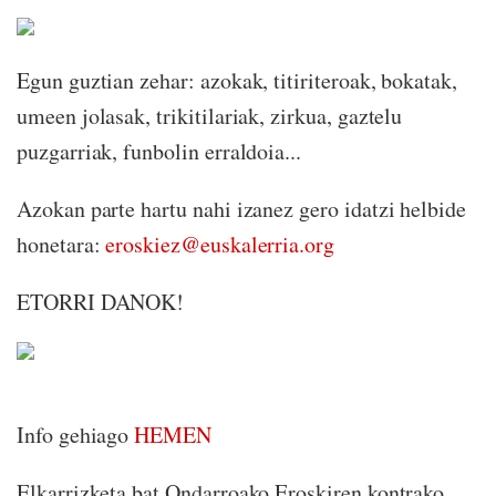
Egun guztian zehar: azokak, titiriteroak, bokatak,
umeen jolasak, trikitilariak, zirkua, gaztelu
puzgarriak, funbolin erraldoia...
Azokan parte hartu nahi izanez gero idatzi helbide
honetara:
eroskiez@euskalerria.org
ETORRI DANOK!
Info gehiago
HEMEN
Elkarrizketa bat Ondarroako Eroskiren kontrako