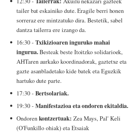
Tailerrak:
12:30 -
Akuilu nekazari gazteek
tailer bat eskainiko dute. Eragile berri honen
sorreraz ere mintzatuko dira. Bestetik, sabel
dantza tailerra ere izango da.
Txikizioaren inguruko mahai
16:30 -
ingurua.
Besteak beste Itoitzko solidarioek,
AHTaren aurkako koordinadorak, gaztetxe eta
gazte asanbladetako kide batek eta Eguzkik
hartuko dute parte.
Bertsolariak.
17:30 -
Manifestazioa eta ondoren ekitaldia.
19:30 -
kontzertuak:
Ondoren
Zea Mays, Pal' Keli
(O'Funkillo ohiak) eta Etsaiak