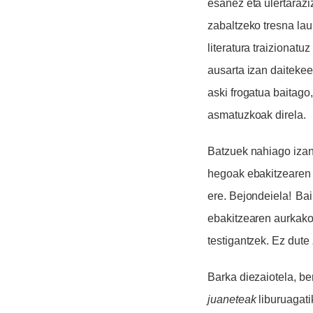
esanez eta ulertaraz
zabaltzeko tresna
lau
literatura traizionatu
ausarta izan daitekee
aski frogatua baitago,
asmatuzkoak direla.
Batzuek nahiago izan
hegoak ebakitzearen a
ere.
Bejondeiela!
B
ai
ebakitzearen aurkako 
testigantzek.
Ez du
te
Barka diezaiotela, be
juaneteak
liburuagati