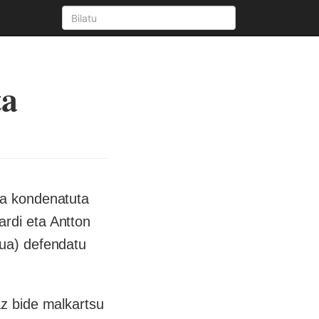
ta
ra kondenatuta
ardi eta Antton
sua) defendatu
az bide malkartsu