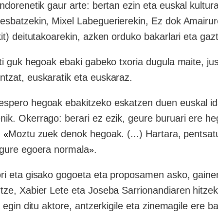
ondorenetik gaur arte: bertan ezin eta euskal kult
esbatzekin, Mixel Labeguerierekin, Ez dok Amairu
it) deitutakoarekin, azken orduko bakarlari eta gazt
ti guk hegoak ebaki gabeko txoria dugula maite, jus
tzat, euskaratik eta euskaraz.
spero hegoak ebakitzeko eskatzen duen euskal ida
ik. Okerrago: berari ez ezik, geure buruari ere h
:
Moztu zuek denok hegoak. (...) Hartara, pentsa
«
 gure egoera normala
.
»
ri eta gisako gogoeta eta proposamen asko, gaine
tze, Xabier Lete eta Joseba Sarrionandiaren hitzek
a egin ditu aktore, antzerkigile eta zinemagile ere b