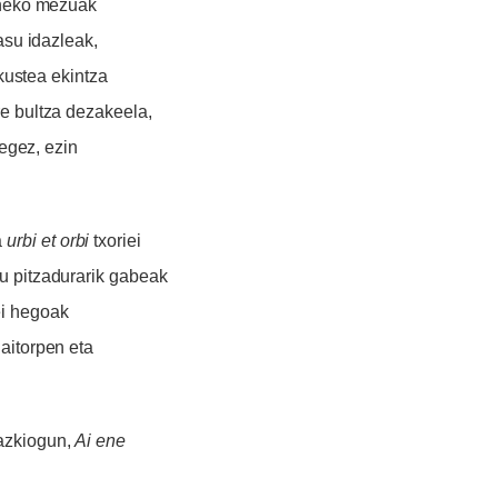
uneko mezuak
asu idazleak,
akustea ekintza
re bultza dezakeela,
legez, ezin
a
urbi et orbi
txoriei
u pitzadurarik gabe
ak
ei hegoak
aitorpen eta
azkiogun,
Ai ene