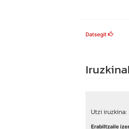
Datsegit
Iruzkina
Utzi iruzkina:
Erabiltzaile ize