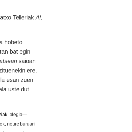
atxo Telleriak
Ai,
ta hobeto
tan bat egin
atsean
saioan
ituenekin ere.
ela esan zuen
ala uste dut
ziak
, alegia—
ek,
neure buruari