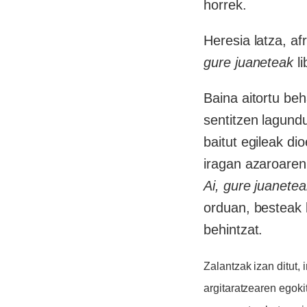
horrek.
Heresia latza, af
gure juaneteak
li
Baina aitortu be
sentitzen lagundu
baitut egileak di
iragan azaroaren
Ai, gure juanete
orduan, besteak b
behintzat.
Z
alantzak izan ditut,
i
argitaratzearen egok