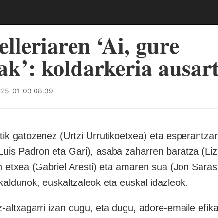
elleriaren ‘Ai, gure
ak’: koldarkeria ausar
25-01-03 08:39
tik gatozenez (Urtzi Urrutikoetxea) eta esperantza
uis Padron eta Gari), asaba zaharren baratza (Liz
en etxea (Gabriel Aresti) eta amaren sua (Jon Sara
kaldunok, euskaltzaleok eta euskal idazleok.
-altxagarri izan dugu, eta dugu, adore-emaile efik