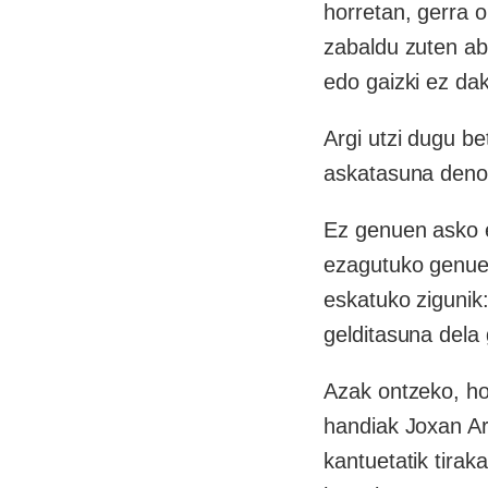
horretan, gerra 
zabaldu zuten ab
edo gaizki ez dak
Argi utzi dugu be
askatasuna denon
Ez genuen asko e
ezagutuko genuen
eskatuko zigunik
gelditasuna dela
Azak ontzeko, ho
handiak Joxan Ar
kantuetatik tirak