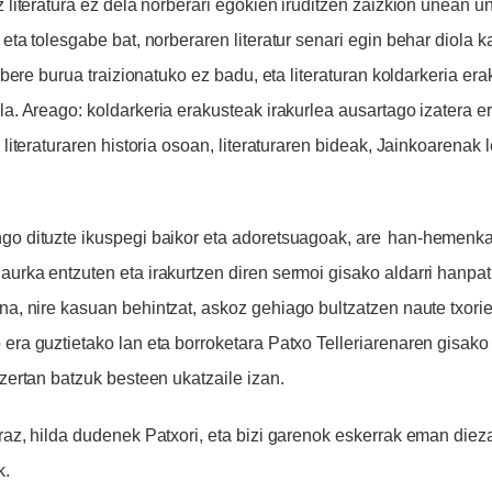
iz
literatura
ez dela norberari egokien iruditzen zaizkion unean 
 eta tolesgabe
bat, norberaren literatur senari egin behar diola k
z bere burua traizionatuko ez badu,
eta literaturan koldarkeria er
la.
Areago
:
koldarkeria erakusteak
irakurlea ausartago izatera e
 literaturaren historia osoan, literaturaren bideak, Jainkoarenak 
go dituzte
ikuspegi baikor eta adoretsuagoak, are
han-hemenk
urka entzuten eta irakurtzen diren sermoi gisako aldarri hanpat
na, n
ire kasuan behintzat, askoz gehiago bultzatzen naute txori
era guztietako lan eta borroketara Patxo Telleriarenaren gisako 
 zertan batzuk besteen ukatzaile izan
.
raz, hilda dudenek Patxori, eta
bizi garenok
eskerrak eman diez
k.