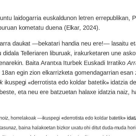
runtu laidogarria euskaldunon letren errepublikan, P
buruan kometatu duena (Elkar, 2024).
harra daukat —bekatari handia neu ere!— lasaitu e
 didala Telleriaren liburuak, irakurketaren une asko
oenarekin. Baita Arantxa Iturbek Euskadi Irratiko
Arr
 18an egin zion elkarrizketa gomendagarrian esan z
ak
ikuspegi
derrotista edo koldar batetik
idatzia d
«
»
este, eta neu ere batzuetan halaxe idatzia naiz, h
noiz,
horrelakoak —
ikuspegi
«
derrotista edo koldar batetik
»
idat
itasunaz
,
baina
halakoetan
bizkor uxatu
ohi
ditut
duda-muda hori