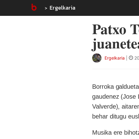
Ergelkaria
Patxo T
juanete
Ergelkaria
|
20
Borroka galdueta
gaudenez (Jose L
Valverde), aitar
behar ditugu eus
Musika ere bihotz