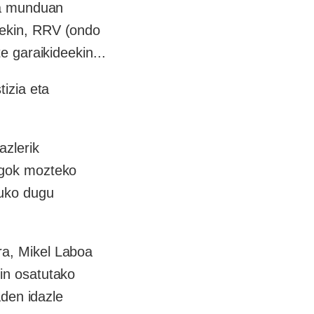
ura munduan
rekin, RRV (ondo
e garaikideekin...
tizia eta
zlerik
egok mozteko
tuko dugu
ra, Mikel Laboa
in osatutako
aden idazle