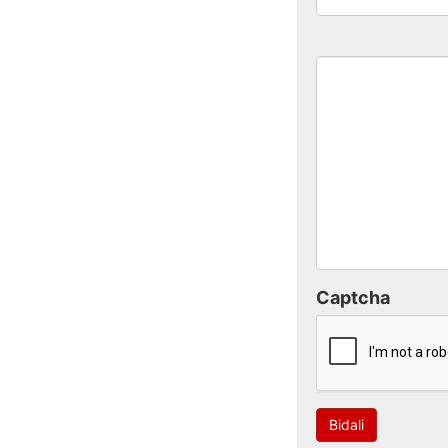
Captcha
Bidali