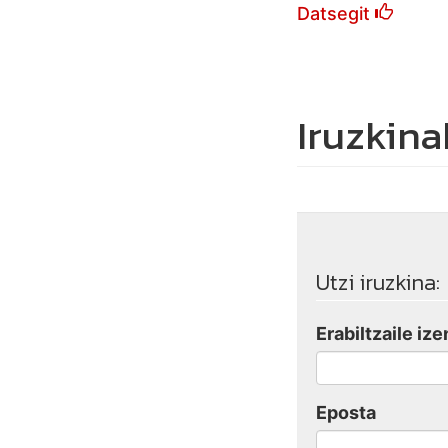
Datsegit
Iruzkina
Utzi iruzkina:
Erabiltzaile ize
Eposta