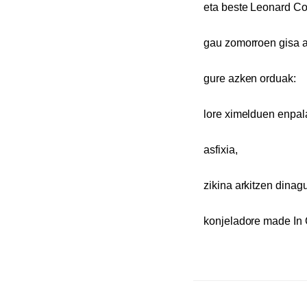
eta beste Leonard C
gau zomorroen gisa 
gure azken orduak:
lore ximelduen enpa
asfixia,
zikina arkitzen dinagu
konjeladore made In 