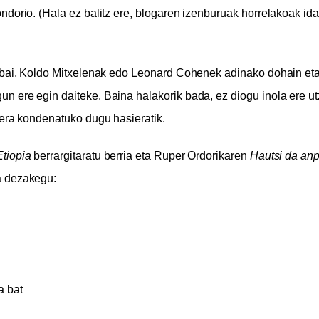
ndorio. (Hala ez balitz ere, blogaren izenburuak horrelakoak ida
, bai, Koldo Mitxelenak edo Leonard Cohenek adinako dohain eta
 ere egin daiteke. Baina halakorik bada, ez diogu inola ere ut
tera kondenatuko dugu hasieratik.
Etiopia
berrargitaratu berria eta Ruper Ordorikaren
Hautsi da an
a dezakegu:
a bat