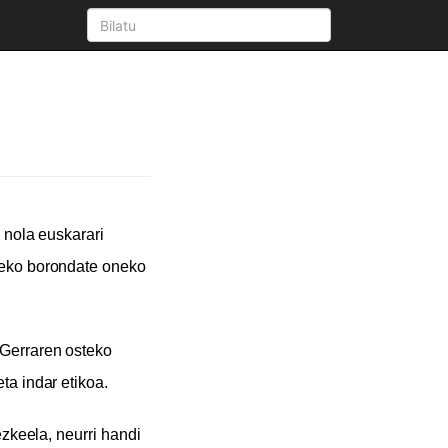
 nola euskarari
eneko borondate oneko
 Gerraren osteko
ta indar etikoa.
ezkeela, neurri handi