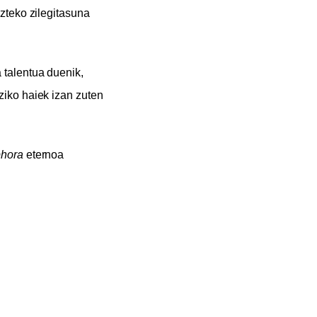
zteko zilegitasuna
 talentua duenik,
ziko haiek izan zuten
phora
eternoa