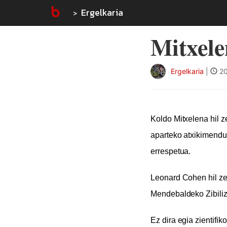
Ergelkaria
Mitxele
Ergelkaria
|
20
Koldo Mitxelena hil z
aparteko atxikimendu
errespetua.
Leonard Cohen hil zen
Mendebaldeko Zibiliza
Ez dira egia zientifik