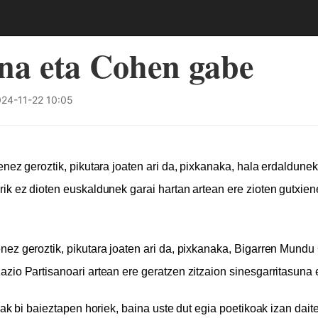
na eta Cohen gabe
24-11-22 10:05
enez geroztik, pikutara joaten ari da, pixkanaka, hala erdaldunek
rik ez dioten euskaldunek garai hartan artean ere zioten gutxi
ez geroztik, pikutara joaten ari da, pixkanaka, Bigarren Mundu
zio Partisanoari artean ere geratzen zitzaion sinesgarritasuna e
oak bi baieztapen horiek, baina uste dut egia poetikoak izan dait