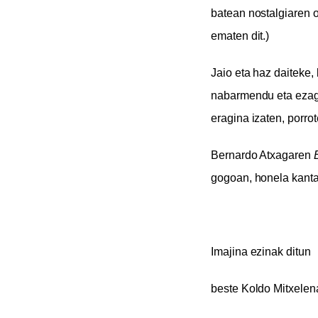
batean nostalgiaren o
ematen dit.)
Jaio eta haz daiteke
nabarmendu eta ezagun
eragina izaten, porro
Bernardo Atxagaren
gogoan, honela kant
Imajina ezinak ditun
beste Koldo Mitxelen