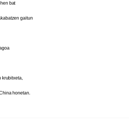
ohen bat
akabatzen gaitun
lagoa
 krubitxeta,
China honetan.