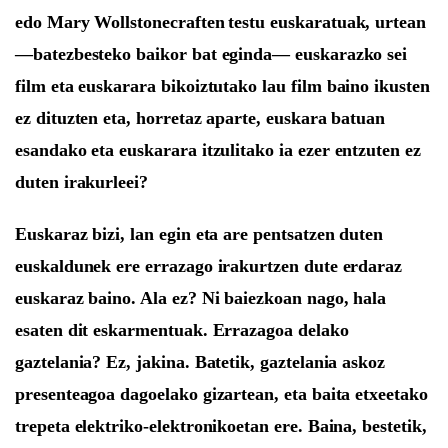
edo
Mary Wollstonecraft
en
testu
euskaratuak,
urtean
—batezbesteko baikor bat eginda—
euskarazko sei
film eta euskarara
bikoiztutako lau film
baino
ikusten
ez
dituzten eta, horretaz aparte,
euskara batuan
esandako eta
euskarara
itzulitako ia ezer entzuten ez
duten irakurleei?
Euskaraz bizi, lan egin eta are pentsatzen duten
euskaldunek ere errazago irakurtzen dute erdaraz
euskaraz baino.
Ala ez? Ni baiezkoan nago, hala
esaten dit eskarmentuak.
Errazagoa delako
gaztelania?
Ez, jakina.
Batetik, gaztelania askoz
presenteagoa dagoelako gizartean, eta baita etxeetako
trepeta elektriko-elektronikoetan ere. Baina, bestetik,