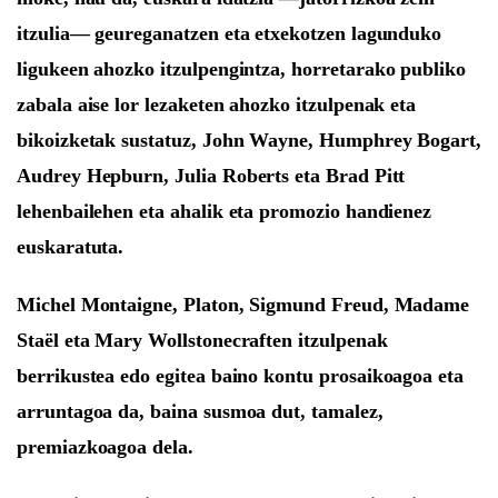
itzulia—
geureganatzen eta etxekotzen lagunduko
liguke
e
n
ahozko
itzulpengintza, horretarako publiko
zabala aise lor lezaketen ahozko itz
u
lpenak eta
bikoizketak sustatuz,
John Wayne, Humphrey Bogart,
Audrey Hepburn, Julia Roberts eta Brad Pitt
lehenbailehen eta ahalik eta promozio handienez
euskaratu
ta
.
Michel Montaigne, Platon, Sigmund Freud, Madame
Staël
eta
Mary Wollstonecraft
en itzulpena
k
berrikustea edo
egitea
baino kontu prosaikoagoa eta
arruntagoa da, baina susmoa dut,
tamalez,
premiazkoa
goa
dela.