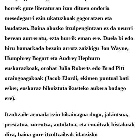
horrek gure literaturan izan dituen ondorio
mesedegarri ezin ukatuzkoak gogoratzen eta
laudatzen.
B
aina ahozko itzulpengintza
n ez da neurri
berean aurreratu, ezta hurrik eman ere.
D
uela bi edo
hiru hamarkada bezain arrotz zaizkigu Jon Wayne,
Humphrey Bogart
eta Audrey Hepburn
euskarazkoak, orobat
Julia Roberts
edo Brad Pitt
oraingoagokoak
(Jacob Elordi, ekimen puntual bati
esker, euskaraz bikoiztuta ikusteko aukera badago
ere)
.
Itzultzaile armada ezin bikainagoa dugu, jakintsua,
prestatua, zorrotza, antolatua, eta emaitzak bistakoak
dira, baina
gure itzultzaileak
idatzizko