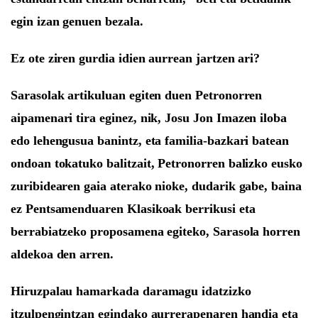
egin izan genuen bezala.
Ez ote
ziren
gurdia idien aurrean jartzen ari?
Sarasolak artikuluan egiten duen Petronorren
aipamenari tira eginez, n
i
k,
Josu Jon
Imaz
en iloba
edo lehengusua banintz, eta familia-bazkari batean
ondoan tokatuko balitzait, Petronorren balizko eusko
zuribidearen gaia aterako nioke, dudarik gabe, baina
ez Pentsamenduaren Klasikoak berrikusi eta
berrabiatzeko proposamena egiteko,
Sarasola
horren
aldekoa den arren
.
Hiruzpalau hamarkada daramagu idatzizko
itzulpengintzan egindako aurrerapenaren handia eta