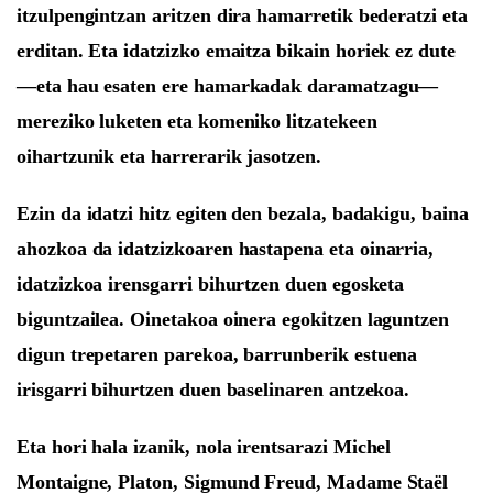
itzulpengintzan aritzen dira hamarretik bederatzi
eta
erdit
an.
Eta i
datzizko emaitza
bikain
horiek ez dute
—eta hau esaten ere hamarkadak daramatzagu—
mereziko luketen eta komeniko litzatekeen
oihartzunik eta harrerarik jasotzen.
Ezin da idatzi hitz egiten den bezala, badakigu, baina
ahozkoa da idatzizkoaren
hastapena eta
oinarria,
idatzizkoa irensgarri bihurtzen duen egosketa
biguntzailea.
O
inetakoa oinera egokitzen laguntzen
digun trepeta
ren
parekoa
, barrunberik estuena
irisgarri bihurtzen duen baselina
ren antzekoa
.
Eta hori hala izanik
, nola irentsarazi
Michel
Montaigne, Platon, Sigmund Freud, Madame Staël