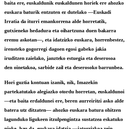
baita ere,
euskaldunik euskaldunen horiek ere
ahozko
euskara baturik entzuten ez dutelako —Euskadi
Irratia da iturri emankorrena alde horretatik,
gutxieneko hedadura eta oihartzuna duen bakarra
eremu askotan—, eta idatzizko euskara, horrenbestez,
irensteko gogorregi
dagoen
egosi gabeko jakia
iruditzen zaielako
, janzteko estuegia eta deserosoa
den oinetakoa
, sarbide zail eta deserosoko barrunbea.
Hori guztia kontuan izanik, nik,
Imazekin
partekatutako
alegiazko otordu horretan, euskaldunoi
—eta baita erdaldunei ere, beren aurreiritzi asko alde
batera utz ditzaten— ahozko euskara batura ohitzen
lagunduko ligukeen itzulpengintza sustatzea eskatuko
nioke,
hau da, euskara idatzia —jatorr
i
zkoa zein