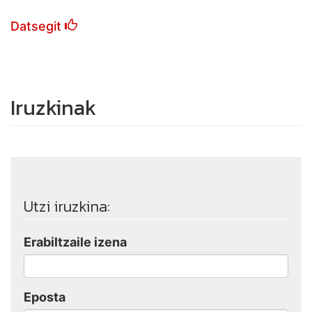
Datsegit
Iruzkinak
Utzi iruzkina:
Erabiltzaile izena
Eposta