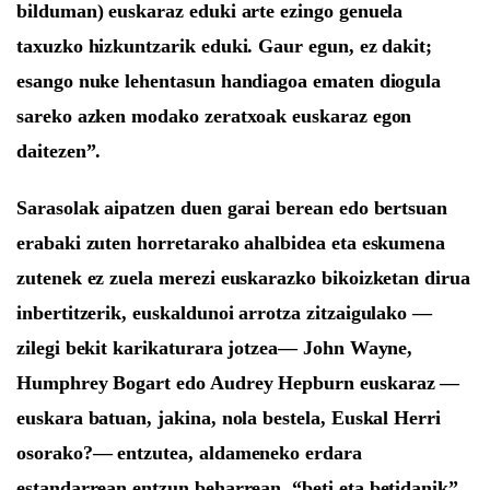
bilduman) euskaraz eduki arte ezingo genuela
taxuzko hizkuntzarik eduki. Gaur egun, ez dakit;
esango nuke lehentasun handiagoa ematen diogula
sareko azken modako zeratxoak euskaraz egon
daitezen”.
Sarasolak aipatzen duen garai berean edo bertsuan
erabaki zuten horretarako ahalbidea
eta eskumena
zuten
e
k ez zuela merezi euskarazko bikoizketan dirua
inbertit
ze
r
ik, euskaldunoi arrotza zitzaigulako —
zilegi bekit karikaturara jotzea— John Wayne,
Humphrey Bogart
edo Audrey Hepburn
euskaraz —
euskara batuan, jakina, nola bestela, Euskal Herri
osorako?—
entzutea, aldameneko erdara
estandarrean
entzu
n
beharrean
,
“
beti
eta betidanik”