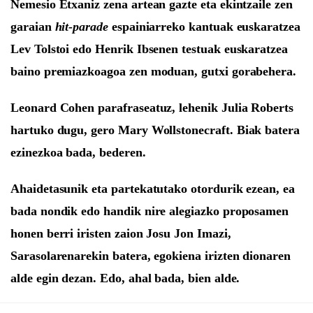
Nemesio Etxaniz zena artean gazte eta ekintzaile zen
garaian
hit-parade
espainiarreko kantuak euskaratzea
Lev Tolstoi edo Henrik Ibsenen testuak
euskaratzea
baino premiazkoagoa zen moduan, gutxi gorabehera.
Leonard Cohen parafraseatuz, lehenik
Julia Roberts
hartuko dugu
,
gero
Mary Wollstonecraft.
Biak batera
ezinezkoa bada, bederen.
Ahaidetasunik eta partekatutako otordurik ezean, ea
bada
nondik edo handik nire alegiazko proposamen
honen berri iristen zaion Josu Jon Imazi,
Sarasolarenarekin batera,
egokiena irizten dionaren
alde egin dezan. Edo, ahal bada, bien alde.