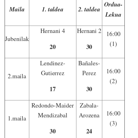
Ordua-
Maila
1. taldea
2. taldea
Lekua
Hernani 4
Hernani 2
16:00
Jubenilak
(1)
20
30
Lendinez-
Bañales-
16:00
Gutierrez
Perez
2.maila
(2)
17
30
Redondo-Maider
Zabala-
16:00
Mendizabal
Arozena
1.maila
(3)
30
24