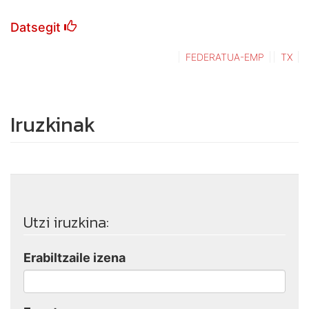
Datsegit
FEDERATUA-EMP
TX
Iruzkinak
Utzi iruzkina:
Erabiltzaile izena