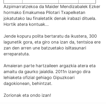
Azpimarratzekoa da Maider Mendizabalek Ezker
hormako Emakumea Pilotari Txapelketan
jokatutako lau finaletatik denak irabazi dituela.
Hortik atera kontuak...
Jende kopuru polita bertaratu da ikustera, 300
lagunetik gora, eta giro ona izan da, tentsioa ere
zan den arren une batzuetako isiltasunari
erreparatuta.
Amaieran parte hartzaileen argazkia atera eta
amaitu da gaurko jaialdia. 2011n izango dira
lehiaketa ofizial gehiago Gipuzkoari
dagokionean, behintzat.
Zorionak eta ondo izan!