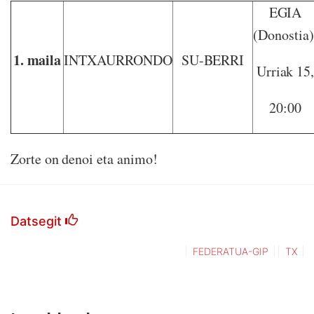
EGIA
(Donostia)
1. maila
INTXAURRONDO
SU-BERRI
Urriak 15
20:00
Zorte on denoi eta animo!
Datsegit
FEDERATUA-GIP
TX