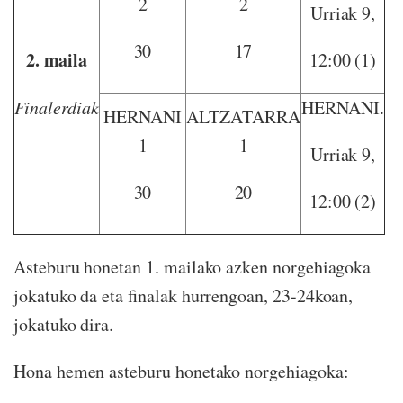
2
2
Urriak 9,
30
17
2. maila
12:00 (1)
Finalerdiak
HERNANI.
HERNANI
ALTZATARRA
1
1
Urriak 9,
30
20
12:00 (2)
Asteburu honetan 1. mailako azken norgehiagoka
jokatuko da eta finalak hurrengoan, 23-24koan,
jokatuko dira.
Hona hemen asteburu honetako norgehiagoka: