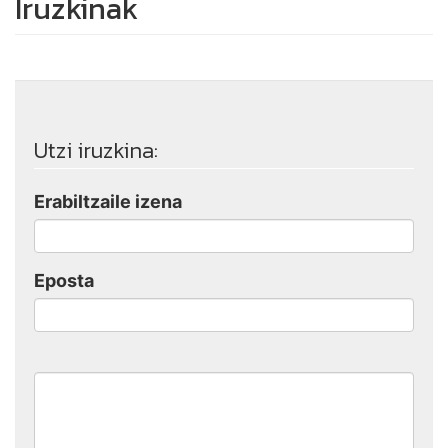
Iruzkinak
Utzi iruzkina:
Erabiltzaile izena
Eposta