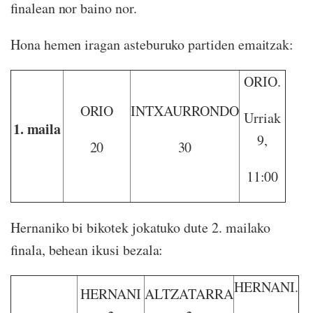
finalean nor baino nor.
Hona hemen iragan asteburuko partiden emaitzak:
ORIO.
ORIO
INTXAURRONDO
Urriak
1. maila
9,
20
30
11:00
Hernaniko bi bikotek jokatuko dute 2. mailako
finala, behean ikusi bezala:
HERNANI.
HERNANI
ALTZATARRA