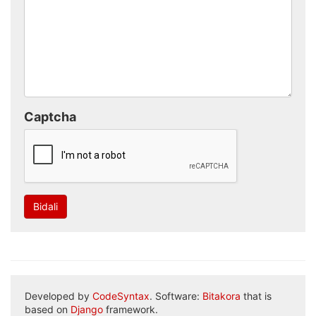
Captcha
Bidali
Developed by
CodeSyntax
. Software:
Bitakora
that is
based on
Django
framework.