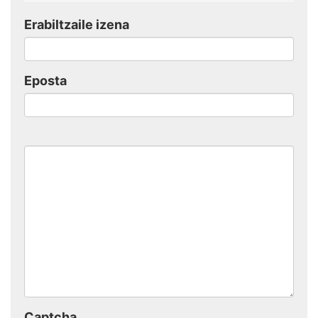
Erabiltzaile izena
Eposta
Captcha