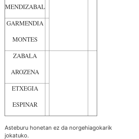
MENDIZABAL
GARMENDIA
MONTES
ZABALA
AROZENA
ETXEGIA
ESPINAR
Asteburu honetan ez da norgehiagokarik
jokatuko.