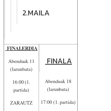
2.MAILA
FINALERDIA
FINALA
Abenduak 11
(larunbata)
Abenduak 18
16:00 (1.
(larunbata)
partida)
17:00 (1. partida)
ZARAUTZ