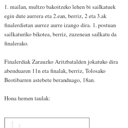
1. mailan, multzo bakoitzeko lehen bi sailkatuek
egin dute aurrera eta 2.ean, berriz, 2 eta 3.ak
finalerdietan aurrez aurre izango dira. 1. postuan
sailkaturiko bikotea, berriz, zuzenean sailkatu da
finalerako.
Finalerdiak Zarauzko Aritzbatalden jokatuko dira
abenduaren 11n eta finalak, berriz, Tolosako
Beotibarren astebete beranduago, 18an.
Hona hemen taulak: