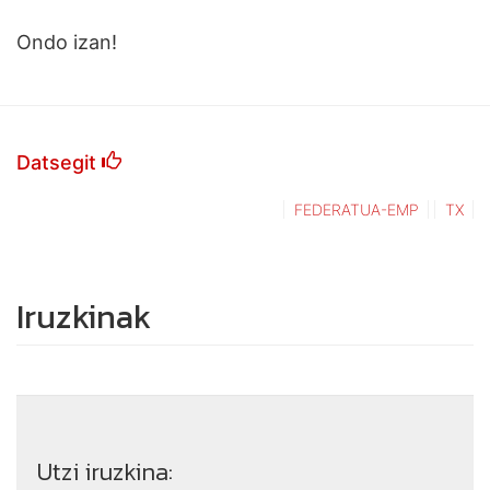
Ondo izan!
Datsegit
FEDERATUA-EMP
TX
Iruzkinak
Utzi iruzkina: