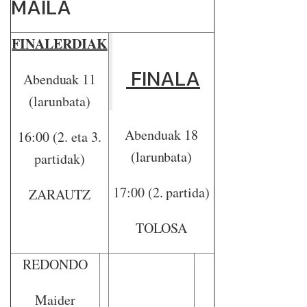
MAILA
FINALERDIAK
FINALA
Abenduak 11
(larunbata)
Abenduak 18
16:00 (2. eta 3.
(larunbata)
partidak)
17:00 (2. partida)
ZARAUTZ
TOLOSA
REDONDO
Maider