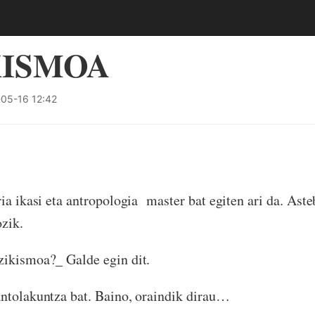
KISMOA
05-16 12:42
ria ikasi eta antropologia master bat egiten ari da. Aste
ozik.
zikismoa?_ Galde egin dit.
ntolakuntza bat. Baino, oraindik dirau…