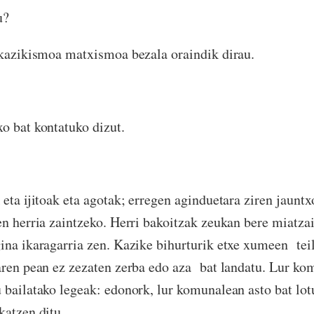
u?
 kazikismoa matxismoa bezala oraindik dirau.
o bat kontatuko dizut.
 eta ijitoak eta agotak; erregen aginduetara ziren jaunt
en herria zaintzeko. Herri bakoitzak zeukan bere miatza
ina ikaragarria zen. Kazike bihurturik etxe xumeen tei
aren pean ez zezaten zerba edo aza bat landatu. Lur ko
 bailatako legeak: edonork, lur komunalean asto bat lot
katzen ditu.