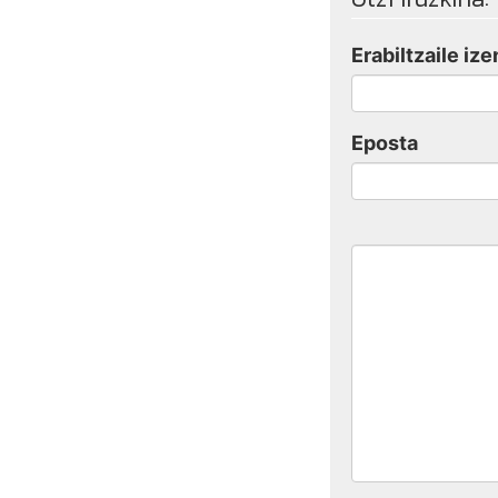
Erabiltzaile ize
Eposta