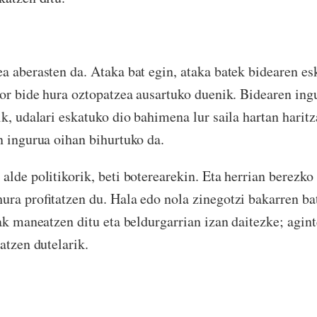
a aberasten da. Ataka bat egin, ataka batek bidearen e
nor bide hura oztopatzea ausartuko duenik. Bidearen ing
ik, udalari eskatuko dio bahimena lur saila hartan harit
n ingurua oihan bihurtuko da.
alde politikorik, beti boterearekin. Eta herrian berezko
ura profitatzen du. Hala edo nola zinegotzi bakarren b
ak maneatzen ditu eta beldurgarrian izan daitezke; agint
ratzen dutelarik.