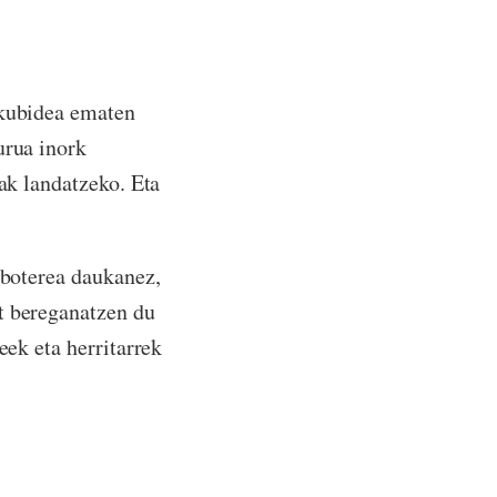
skubidea ematen
urua inork
zak landatzeko. Eta
 boterea daukanez,
at bereganatzen du
eek eta herritarrek