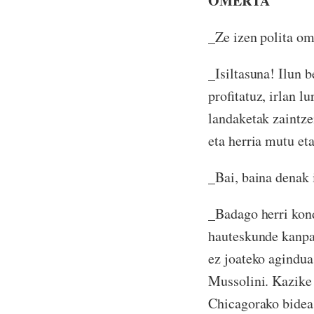
OMERTÁ
_Ze izen polita om
_Isiltasuna! Ilun b
profitatuz, irlan l
landaketak zaintze
eta herria mutu eta
_Bai, baina denak 
_Badago herri kond
hauteskunde kanpai
ez joateko agindua
Mussolini. Kazike
Chicagorako bidea