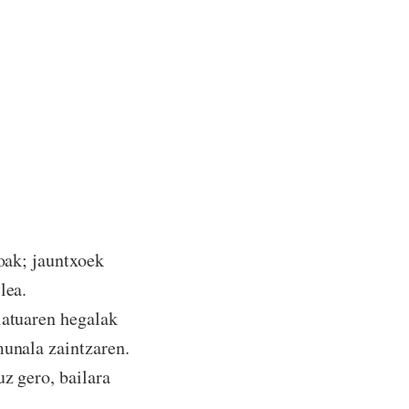
xoak; jauntxoek
ilea.
latuaren hegalak
munala zaintzaren.
uz gero, bailara