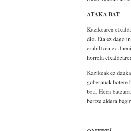
ATAKA BAT
Kazikearen etxalde
dio. Eta ez dago i
erabiltzen ez duen
horrela etxaldeare
Kazikeak ez dauka 
gobernuak botere h
beti. Herri batzarr
bertze aldera begi