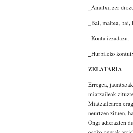
_Amatxi, zer dioz
_Bai, maitea, bai,
_Konta iezadazu.
_Hurbileko kontutx
ZELATARIA
Erregea, jauntxoak
miatzaileak zituzt
Miatzailearen erag
neurtzen zituen, h
Ongi adierazten du
osoko onurak arris