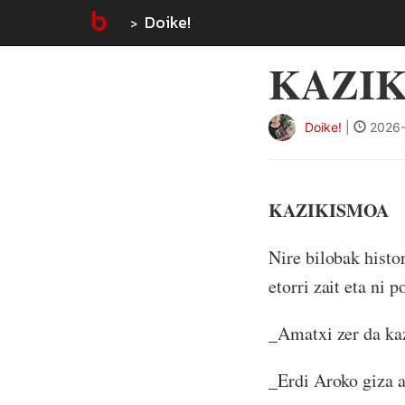
Doike!
KAZI
Doike!
|
2026-
KAZIKISMOA
Nire bilobak histo
etorri zait eta ni p
_Amatxi zer da ka
_Erdi Aroko giza a