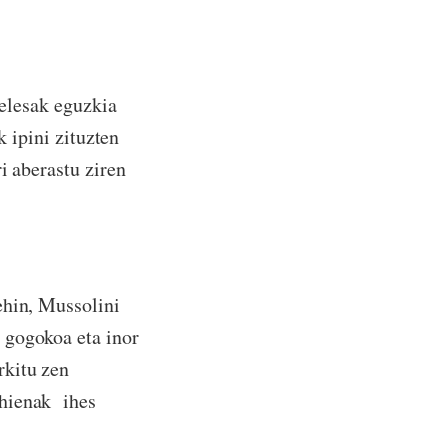
gelesak eguzkia
k ipini zituzten
i aberastu ziren
ehin, Mussolini
 gogokoa eta inor
rkitu zen
ehienak ihes