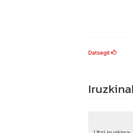
Datsegit
Iruzkina
Utzi iruzkina: