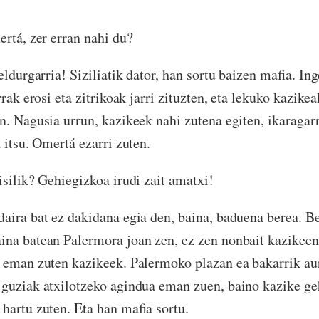
ertá, zer erran nahi du?
eldurgarria! Siziliatik dator, han sortu baizen mafia. In
urrak erosi eta zitrikoak jarri zituzten, eta lekuko kazikea
n. Nagusia urrun, kazikeek nahi zutena egiten, ikaragarr
 itsu. Omertá ezarri zuten.
isilik? Gehiegizkoa irudi zait amatxi!
aira bat ez dakidana egia den, baina, baduena berea. B
na batean Palermora joan zen, ez zen nonbait kazikeen
 eman zuten kazikeek. Palermoko plazan ea bakarrik au
 guziak atxilotzeko agindua eman zuen, baino kazike g
 hartu zuten. Eta han mafia sortu.