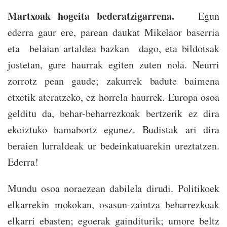
Martxoak hogeita bederatzigarrena.
Egun
ederra gaur ere, parean daukat Mikelaor baserria
eta belaian artaldea bazkan dago, eta bildotsak
jostetan, gure haurrak egiten zuten nola. Neurri
zorrotz pean gaude; zakurrek badute baimena
etxetik ateratzeko, ez horrela haurrek. Europa osoa
gelditu da, behar-beharrezkoak bertzerik ez dira
ekoiztuko hamabortz egunez. Budistak ari dira
beraien lurraldeak ur bedeinkatuarekin ureztatzen.
Ederra!
Mundu osoa noraezean dabilela dirudi. Politikoek
elkarrekin mokokan, osasun-zaintza beharrezkoak
elkarri ebasten; egoerak gainditurik; umore beltz