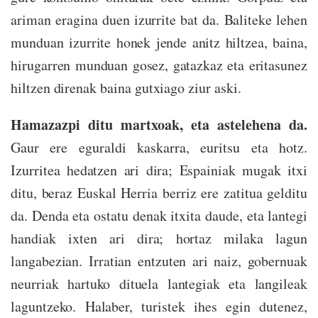
ariman eragina duen izurrite bat da. Baliteke lehen
munduan izurrite honek jende anitz hiltzea, baina,
hirugarren munduan gosez, gatazkaz eta eritasunez
hiltzen direnak baina gutxiago ziur aski.
Hamazazpi ditu martxoak, eta astelehena da.
Gaur ere eguraldi kaskarra, euritsu eta hotz.
Izurritea hedatzen ari dira; Espainiak mugak itxi
ditu, beraz Euskal Herria berriz ere zatitua gelditu
da. Denda eta ostatu denak itxita daude, eta lantegi
handiak ixten ari dira; hortaz milaka lagun
langabezian. Irratian entzuten ari naiz, gobernuak
neurriak hartuko dituela lantegiak eta langileak
laguntzeko. Halaber, turistek ihes egin dutenez,