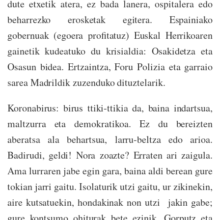
dute etxetik atera, ez bada lanera, ospitalera edo
beharrezko erosketak egitera. Espainiako
gobernuak (egoera profitatuz) Euskal Herrikoaren
gainetik kudeatuko du krisialdia: Osakidetza eta
Osasun bidea. Ertzaintza, Foru Polizia eta garraio
sarea Madrildik zuzenduko dituztelarik.
Koronabirus: birus ttiki-ttikia da, baina indartsua,
maltzurra eta demokratikoa. Ez du bereizten
aberatsa ala behartsua, larru-beltza edo arioa.
Badirudi, geldi! Nora zoazte? Erraten ari zaigula.
Ama lurraren jabe egin gara, baina aldi berean gure
tokian jarri gaitu. Isolaturik utzi gaitu, ur zikinekin,
aire kutsatuekin, hondakinak non utzi jakin gabe;
gure kontsumo ohiturak bete ezinik. Gorputz eta