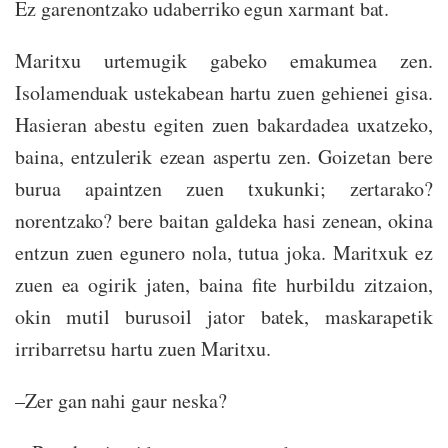
Ez garenontzako udaberriko egun xarmant bat.
Maritxu urtemugik gabeko emakumea zen.
Isolamenduak ustekabean hartu zuen gehienei gisa.
Hasieran abestu egiten zuen bakardadea uxatzeko,
baina, entzulerik ezean aspertu zen. Goizetan bere
burua apaintzen zuen txukunki; zertarako?
norentzako? bere baitan galdeka hasi zenean, okina
entzun zuen egunero nola, tutua joka. Maritxuk ez
zuen ea ogirik jaten, baina fite hurbildu zitzaion,
okin mutil burusoil jator batek, maskarapetik
irribarretsu hartu zuen Maritxu.
–Zer gan nahi gaur neska?