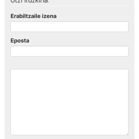
Utzi iruzkina:
Erabiltzaile izena
Eposta