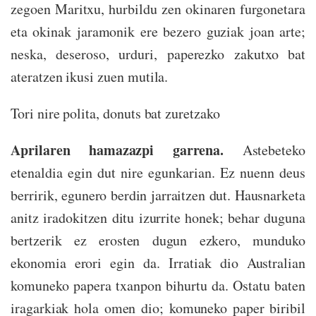
zegoen Maritxu, hurbildu zen okinaren furgonetara
eta okinak jaramonik ere bezero guziak joan arte;
neska, deseroso, urduri, paperezko zakutxo bat
ateratzen ikusi zuen mutila.
Tori nire polita, donuts bat zuretzako
Aprilaren hamazazpi garrena.
Astebeteko
etenaldia egin dut nire egunkarian. Ez nuenn deus
berririk, egunero berdin jarraitzen dut. Hausnarketa
anitz iradokitzen ditu izurrite honek; behar duguna
bertzerik ez erosten dugun ezkero, munduko
ekonomia erori egin da. Irratiak dio Australian
komuneko papera txanpon bihurtu da. Ostatu baten
iragarkiak hola omen dio; komuneko paper biribil