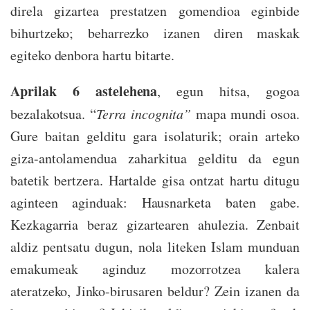
direla gizartea prestatzen gomendioa eginbide
bihurtzeko; beharrezko izanen diren maskak
egiteko denbora hartu bitarte.
Aprilak 6 astelehena
, egun hitsa, gogoa
bezalakotsua. “
Terra incognita”
mapa mundi osoa.
Gure baitan gelditu gara isolaturik; orain arteko
giza-antolamendua zaharkitua gelditu da egun
batetik bertzera. Hartalde gisa ontzat hartu ditugu
aginteen aginduak: Hausnarketa baten gabe.
Kezkagarria beraz gizartearen ahulezia. Zenbait
aldiz pentsatu dugun, nola liteken Islam munduan
emakumeak aginduz mozorrotzea kalera
ateratzeko, Jinko-birusaren beldur? Zein izanen da