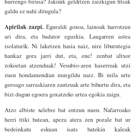
hurrengo birusa? Jakinik gelditzen zaizkigun fitsak
galdu ez nahi ditugula?
Apirilak zazpi.
Eguraldi goxoa, lainoak harrotzen
ari dira, eta badator eguzkia. Laugarren astea
isolaturik. Ni laketzen hasia naiz, nire liburutegia
hankaz gora jarri dut, eta, ene! zenbat altxor
zokoetan atzenduak! Vesubio-aren haserreak utzi
zuen hondamendian murgildu naiz. Bi mila urte
geroago sarraskiaren zantzuak arte bihurtu dira, eta
bizi dugun egoera goxatzeko artea egokia zaigu.
Atzo albiste xelebre bat entzun nuen. Nafarroako
herri ttiki batean, apeza atera zen pozale bat ur
bedeinkatu eskuan isats batekin kaleak