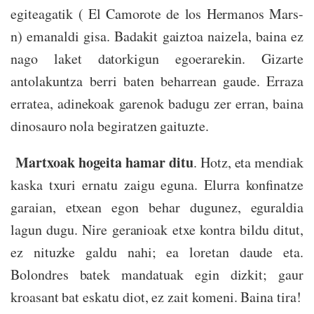
egiteagatik ( El Camorote de los Hermanos Mars-
n) emanaldi gisa. Badakit gaiztoa naizela, baina ez
nago laket datorkigun egoerarekin. Gizarte
antolakuntza berri baten beharrean gaude. Erraza
erratea, adinekoak garenok badugu zer erran, baina
dinosauro nola begiratzen gaituzte.
Martxoak hogeita hamar ditu
. Hotz, eta mendiak
kaska txuri ernatu zaigu eguna. Elurra konfinatze
garaian, etxean egon behar dugunez, eguraldia
lagun dugu. Nire geranioak etxe kontra bildu ditut,
ez nituzke galdu nahi; ea loretan daude eta.
Bolondres batek mandatuak egin dizkit; gaur
kroasant bat eskatu diot, ez zait komeni. Baina tira!