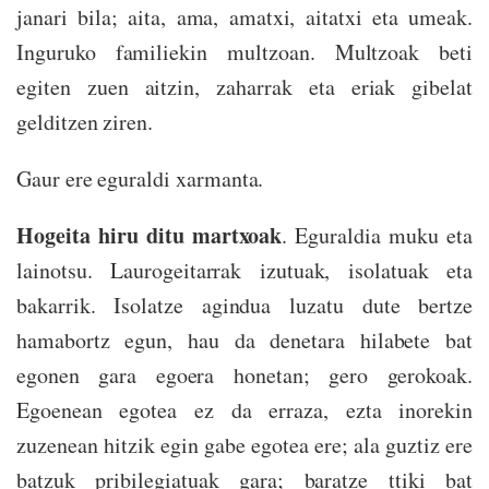
janari bila; aita, ama, amatxi, aitatxi eta umeak.
Inguruko familiekin multzoan. Multzoak beti
egiten zuen aitzin, zaharrak eta eriak gibelat
gelditzen ziren.
Gaur ere eguraldi xarmanta.
Hogeita hiru ditu martxoak
. Eguraldia muku eta
lainotsu. Laurogeitarrak izutuak, isolatuak eta
bakarrik. Isolatze agindua luzatu dute bertze
hamabortz egun, hau da denetara hilabete bat
egonen gara egoera honetan; gero gerokoak.
Egoenean egotea ez da erraza, ezta inorekin
zuzenean hitzik egin gabe egotea ere; ala guztiz ere
batzuk pribilegiatuak gara; baratze ttiki bat