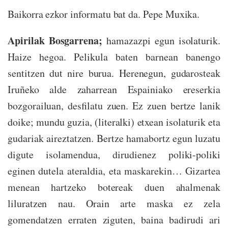
Baikorra ezkor informatu bat da. Pepe Muxika.
Apirilak Bosgarrena;
hamazazpi egun isolaturik.
Haize hegoa. Pelikula baten barnean banengo
sentitzen dut nire burua. Herenegun, gudarosteak
Iruñeko alde zaharrean Espainiako ereserkia
bozgorailuan, desfilatu zuen. Ez zuen bertze lanik
doike; mundu guzia, (literalki) etxean isolaturik eta
gudariak aireztatzen. Bertze hamabortz egun luzatu
digute isolamendua, dirudienez poliki-poliki
eginen dutela ateraldia, eta maskarekin… Gizartea
menean hartzeko botereak duen ahalmenak
liluratzen nau. Orain arte maska ez zela
gomendatzen erraten ziguten, baina badirudi ari