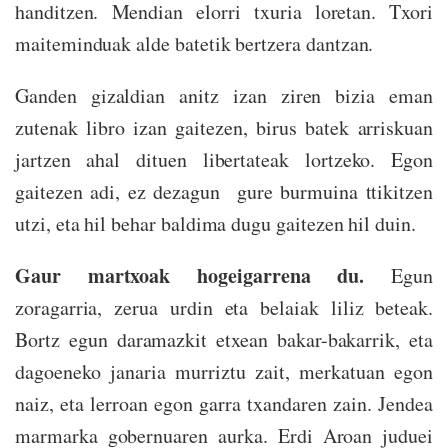
handitzen. Mendian elorri txuria loretan. Txori
maiteminduak alde batetik bertzera dantzan.
Ganden gizaldian anitz izan ziren bizia eman
zutenak libro izan gaitezen, birus batek arriskuan
jartzen ahal dituen libertateak lortzeko. Egon
gaitezen adi, ez dezagun gure burmuina ttikitzen
utzi, eta hil behar baldima dugu gaitezen hil duin.
Gaur martxoak hogeigarrena du.
Egun
zoragarria, zerua urdin eta belaiak liliz beteak.
Bortz egun daramazkit etxean bakar-bakarrik, eta
dagoeneko janaria murriztu zait, merkatuan egon
naiz, eta lerroan egon garra txandaren zain. Jendea
marmarka gobernuaren aurka. Erdi Aroan juduei