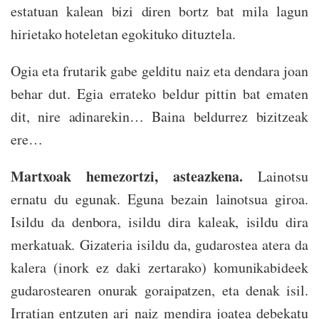
estatuan kalean bizi diren bortz bat mila lagun
hirietako hoteletan egokituko dituztela.
Ogia eta frutarik gabe gelditu naiz eta dendara joan
behar dut. Egia errateko beldur pittin bat ematen
dit, nire adinarekin… Baina beldurrez bizitzeak
ere…
Martxoak hemezortzi, asteazkena.
Lainotsu
ernatu du egunak. Eguna bezain lainotsua giroa.
Isildu da denbora, isildu dira kaleak, isildu dira
merkatuak. Gizateria isildu da, gudarostea atera da
kalera (inork ez daki zertarako) komunikabideek
gudarostearen onurak goraipatzen, eta denak isil.
Irratian entzuten ari naiz mendira joatea debekatu