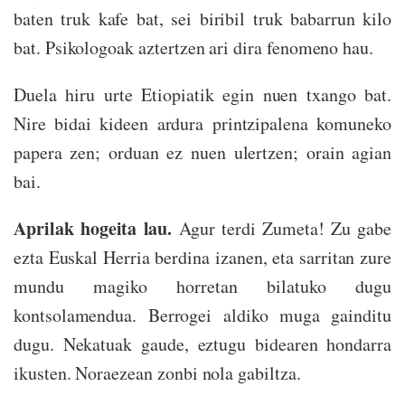
baten truk kafe bat, sei biribil truk babarrun kilo
bat. Psikologoak aztertzen ari dira fenomeno hau.
Duela hiru urte Etiopiatik egin nuen txango bat.
Nire bidai kideen ardura printzipalena komuneko
papera zen; orduan ez nuen ulertzen; orain agian
bai.
Aprilak hogeita lau.
Agur terdi Zumeta! Zu gabe
ezta Euskal Herria berdina izanen, eta sarritan zure
mundu magiko horretan bilatuko dugu
kontsolamendua. Berrogei aldiko muga gainditu
dugu. Nekatuak gaude, eztugu bidearen hondarra
ikusten. Noraezean zonbi nola gabiltza.