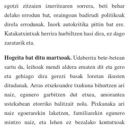
egotzi zitzaien izurritearen sorrera, beti behar
delako errodun bat, oraingoan badirudi politikoak
direla errodunak. Inork autokritika pittin bat ere.
Katakatxintxak herrira hurbiltzen hasi dira, ez dago
zaratarik eta.
Hogeita bat ditu martxoak.
Udaberria bete-betean
sartu da, leihoak mendi aldera ematen dit eta gero
eta gehiago dira gerezi basak loretan ikusten
ditudanak. Arras etxekoandre txukuna bihurtzen ari
naiz, egunero garbitzen dut etxea, amorantea
ustekabean etorriko balitzait nola. Pixkanaka ari
naiz egoerarekin laketzen, familiarekin egunero
mintzo naiz, eta lehen ez bezalako kontutxoak