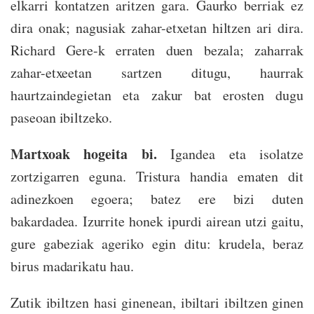
elkarri kontatzen aritzen gara. Gaurko berriak ez
dira onak; nagusiak zahar-etxetan hiltzen ari dira.
Richard Gere-k erraten duen bezala; zaharrak
zahar-etxeetan sartzen ditugu, haurrak
haurtzaindegietan eta zakur bat erosten dugu
paseoan ibiltzeko.
Martxoak hogeita bi.
Igandea eta isolatze
zortzigarren eguna. Tristura handia ematen dit
adinezkoen egoera; batez ere bizi duten
bakardadea. Izurrite honek ipurdi airean utzi gaitu,
gure gabeziak ageriko egin ditu: krudela, beraz
birus madarikatu hau.
Zutik ibiltzen hasi ginenean, ibiltari ibiltzen ginen