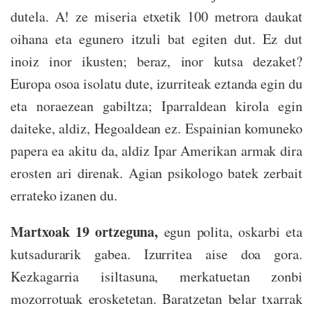
dutela. A! ze miseria etxetik 100 metrora daukat
oihana eta egunero itzuli bat egiten dut. Ez dut
inoiz inor ikusten; beraz, inor kutsa dezaket?
Europa osoa isolatu dute, izurriteak eztanda egin du
eta noraezean gabiltza; Iparraldean kirola egin
daiteke, aldiz, Hegoaldean ez. Espainian komuneko
papera ea akitu da, aldiz Ipar Amerikan armak dira
erosten ari direnak. Agian psikologo batek zerbait
errateko izanen du.
Martxoak 19 ortzeguna,
egun polita, oskarbi eta
kutsadurarik gabea. Izurritea aise doa gora.
Kezkagarria isiltasuna, merkatuetan zonbi
mozorrotuak erosketetan. Baratzetan belar txarrak