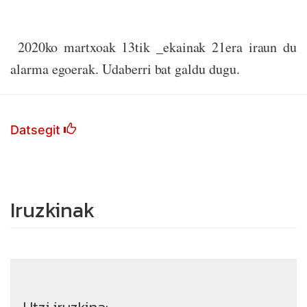
2020ko martxoak 13tik _ekainak 21era iraun du
alarma egoerak. Udaberri bat galdu dugu.
Datsegit
Iruzkinak