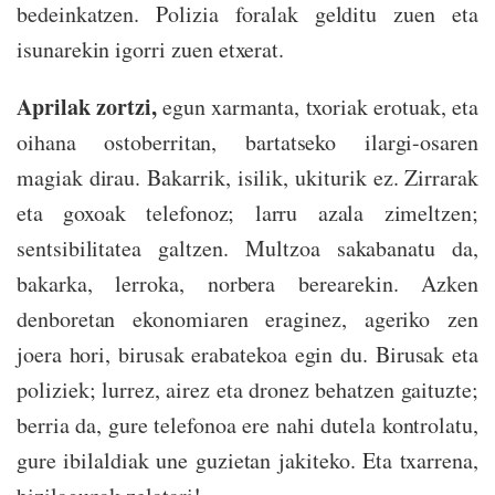
bedeinkatzen. Polizia foralak gelditu zuen eta
isunarekin igorri zuen etxerat.
Aprilak zortzi,
egun xarmanta, txoriak erotuak, eta
oihana ostoberritan, bartatseko ilargi-osaren
magiak dirau. Bakarrik, isilik, ukiturik ez. Zirrarak
eta goxoak telefonoz; larru azala zimeltzen;
sentsibilitatea galtzen. Multzoa sakabanatu da,
bakarka, lerroka, norbera berearekin. Azken
denboretan ekonomiaren eraginez, ageriko zen
joera hori, birusak erabatekoa egin du. Birusak eta
poliziek; lurrez, airez eta dronez behatzen gaituzte;
berria da, gure telefonoa ere nahi dutela kontrolatu,
gure ibilaldiak une guzietan jakiteko. Eta txarrena,