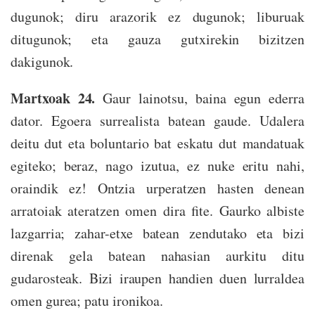
dugunok; diru arazorik ez dugunok; liburuak
ditugunok; eta gauza gutxirekin bizitzen
dakigunok.
Martxoak 24.
Gaur lainotsu, baina egun ederra
dator. Egoera surrealista batean gaude. Udalera
deitu dut eta boluntario bat eskatu dut mandatuak
egiteko; beraz, nago izutua, ez nuke eritu nahi,
oraindik ez! Ontzia urperatzen hasten denean
arratoiak ateratzen omen dira fite. Gaurko albiste
lazgarria; zahar-etxe batean zendutako eta bizi
direnak gela batean nahasian aurkitu ditu
gudarosteak. Bizi iraupen handien duen lurraldea
omen gurea; patu ironikoa.