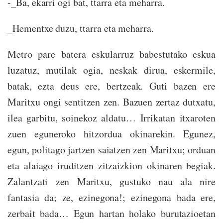
-_Ba, ekarri ogi bat, ttarra eta meharra.
_Hementxe duzu, ttarra eta meharra.
Metro pare batera eskularruz babestutako eskua
luzatuz, mutilak ogia, neskak dirua, eskermile,
batak, ezta deus ere, bertzeak. Guti bazen ere
Maritxu ongi sentitzen zen. Bazuen zertaz dutxatu,
ilea garbitu, soinekoz aldatu… Irrikatan itxaroten
zuen eguneroko hitzordua okinarekin. Egunez,
egun, politago jartzen saiatzen zen Maritxu; orduan
eta alaiago iruditzen zitzaizkion okinaren begiak.
Zalantzati zen Maritxu, gustuko nau ala nire
fantasia da; ze, ezinegona!; ezinegona bada ere,
zerbait bada… Egun hartan holako burutazioetan