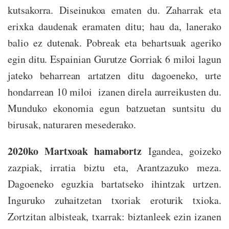
kutsakorra. Diseinukoa ematen du. Zaharrak eta
erixka daudenak eramaten ditu; hau da, lanerako
balio ez dutenak. Pobreak eta behartsuak ageriko
egin ditu. Espainian Gurutze Gorriak 6 miloi lagun
jateko beharrean artatzen ditu dagoeneko, urte
hondarrean 10 miloi izanen direla aurreikusten du.
Munduko ekonomia egun batzuetan suntsitu du
birusak, naturaren mesederako.
2020ko Martxoak hamabortz
Igandea, goizeko
zazpiak, irratia biztu eta, Arantzazuko meza.
Dagoeneko eguzkia bartatseko ihintzak urtzen.
Inguruko zuhaitzetan txoriak eroturik txioka.
Zortzitan albisteak, txarrak: biztanleek ezin izanen