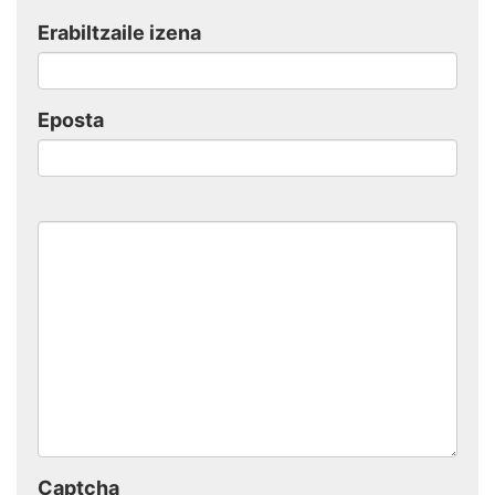
Erabiltzaile izena
Eposta
Captcha