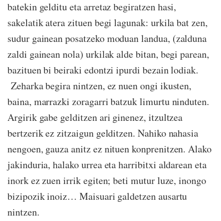
batekin gelditu eta arretaz begiratzen hasi,
sakelatik atera zituen begi lagunak: urkila bat zen,
sudur gainean posatzeko moduan landua, (zalduna
zaldi gainean nola) urkilak alde bitan, begi parean,
bazituen bi beiraki edontzi ipurdi bezain lodiak.
Zeharka begira nintzen, ez nuen ongi ikusten,
baina, marrazki zoragarri batzuk limurtu ninduten.
Argirik gabe gelditzen ari ginenez, itzultzea
bertzerik ez zitzaigun gelditzen. Nahiko nahasia
nengoen, gauza anitz ez nituen konprenitzen. Alako
jakinduria, halako urrea eta harribitxi aldarean eta
inork ez zuen irrik egiten; beti mutur luze, inongo
bizipozik inoiz… Maisuari galdetzen ausartu
nintzen.