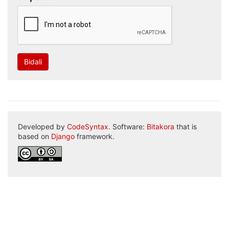
Bidali
Developed by
CodeSyntax
. Software:
Bitakora
that is
based on
Django
framework.