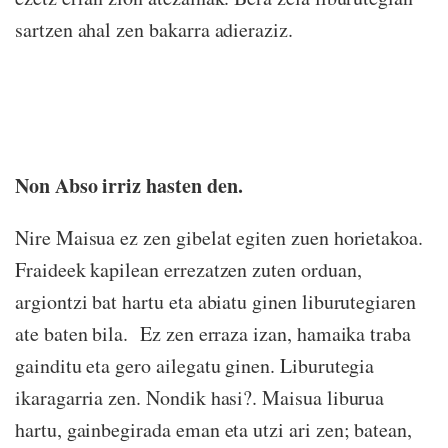
sartzen ahal zen bakarra adieraziz.
Non Abso irriz hasten den.
Nire Maisua ez zen gibelat egiten zuen horietakoa.
Fraideek kapilean errezatzen zuten orduan,
argiontzi bat hartu eta abiatu ginen liburutegiaren
ate baten bila. Ez zen erraza izan, hamaika traba
gainditu eta gero ailegatu ginen. Liburutegia
ikaragarria zen. Nondik hasi?. Maisua liburua
hartu, gainbegirada eman eta utzi ari zen; batean,