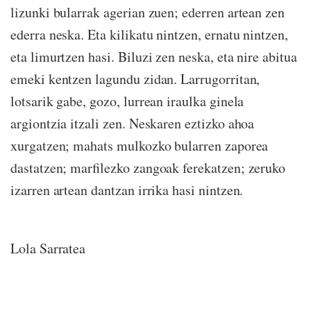
lizunki bularrak agerian zuen; ederren artean zen
ederra neska. Eta kilikatu nintzen, ernatu nintzen,
eta limurtzen hasi. Biluzi zen neska, eta nire abitua
emeki kentzen lagundu zidan. Larrugorritan,
lotsarik gabe, gozo, lurrean iraulka ginela
argiontzia itzali zen. Neskaren eztizko ahoa
xurgatzen; mahats mulkozko bularren zaporea
dastatzen; marfilezko zangoak ferekatzen; zeruko
izarren artean dantzan irrika hasi nintzen.
Lola Sarratea
Arraio