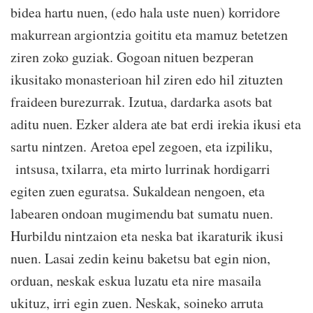
bidea hartu nuen, (edo hala uste nuen) korridore
makurrean argiontzia goititu eta mamuz betetzen
ziren zoko guziak. Gogoan nituen bezperan
ikusitako monasterioan hil ziren edo hil zituzten
fraideen burezurrak. Izutua, dardarka asots bat
aditu nuen. Ezker aldera ate bat erdi irekia ikusi eta
sartu nintzen. Aretoa epel zegoen, eta izpiliku,
intsusa, txilarra, eta mirto lurrinak hordigarri
egiten zuen eguratsa. Sukaldean nengoen, eta
labearen ondoan mugimendu bat sumatu nuen.
Hurbildu nintzaion eta neska bat ikaraturik ikusi
nuen. Lasai zedin keinu baketsu bat egin nion,
orduan, neskak eskua luzatu eta nire masaila
ukituz, irri egin zuen. Neskak, soineko arruta