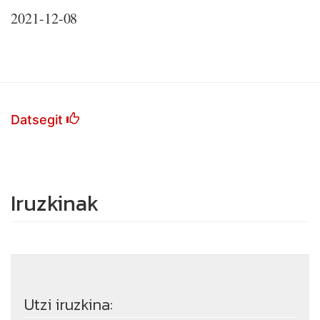
2021-12-08
Datsegit
Iruzkinak
Utzi iruzkina: