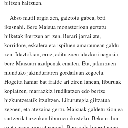
biltzen baitzuen.
Abso mutil argia zen, gaiztotu gabea, beti
ikasnahi. Bere Maisua monasterioan gertatu
hilketak ikertzen ari zen. Berari jarrai ate,
korridore, eskalera eta ispiluen amaraunean galdu
zen. Idaztokian, erne, aditu zuen idazkari nagusia,
bere Maisuari azalpenak ematen. Eta, jakin zuen
munduko jakinduriaren gordailuan zegoela.
Hogeita hamar bat fraide ari ziren lanean, liburuak
kopiatzen, marrazkiz irudikatzen edo bertze
hizkuntzetatik itzultzen. Liburutegia giltzatua
zegoen, eta atezaina gertu. Maisuak galdetu zion ea
sartzerik bazeukan liburuen ikusteko. Bekain ilun
ezetz erran zion atezainak. Bera zela liburutegian