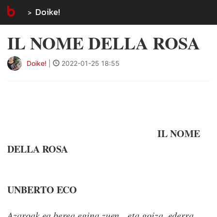
Doike!
IL NOME DELLA ROSA
Doike!
|
2022-01-25 18:55
IL NOME
DELLA ROSA
UNBERTO ECO
Azaroak ea berea egina zuen, eta goiza, ederra.