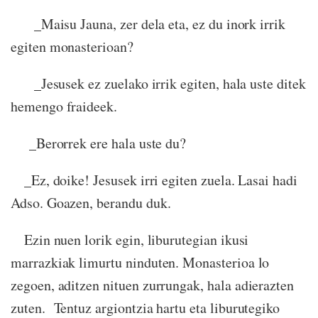
_Maisu Jauna, zer dela eta, ez du inork irrik
egiten monasterioan?
_Jesusek ez zuelako irrik egiten, hala uste ditek
hemengo fraideek.
_Berorrek ere hala uste du?
_Ez, doike! Jesusek irri egiten zuela. Lasai hadi
Adso. Goazen, berandu duk.
Ezin nuen lorik egin, liburutegian ikusi
marrazkiak limurtu ninduten. Monasterioa lo
zegoen, aditzen nituen zurrungak, hala adierazten
zuten. Tentuz argiontzia hartu eta liburutegiko