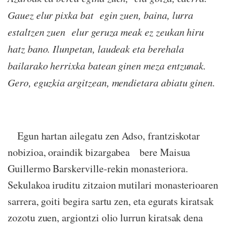
Gauez elur pixka bat egin zuen, baina, lurra
estaltzen zuen elur geruza meak ez zeukan hiru
hatz bano. Ilunpetan, laudeak eta berehala
bailarako herrixka batean ginen meza entzunak.
Gero, eguzkia argitzean, mendietara abiatu ginen.
Egun hartan ailegatu zen Adso, frantziskotar
nobizioa, oraindik bizargabea bere Maisua
Guillermo Barskerville-rekin monasteriora.
Sekulakoa iruditu zitzaion mutilari monasterioaren
sarrera, goiti begira sartu zen, eta egurats kiratsak
zozotu zuen, argiontzi olio lurrun kiratsak dena