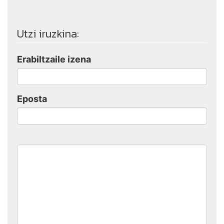
Utzi iruzkina:
Erabiltzaile izena
Eposta