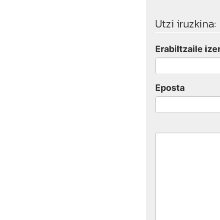
Utzi iruzkina:
Erabiltzaile ize
Eposta