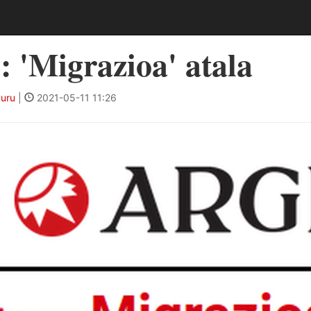
'Migrazioa' atala
buru
|
2021-05-11 11:26