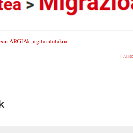
ean ARGIAk argitaratutakoa
ALBI
k