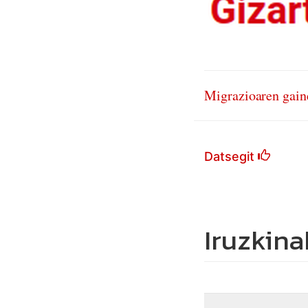
Migrazioaren gain
Datsegit
Iruzkina