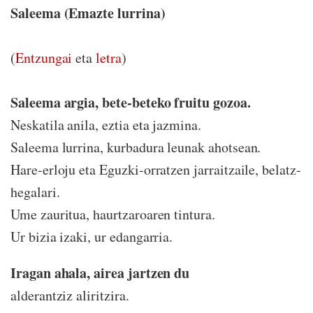
Saleema (Emazte lurrina)
(
Entzungai
eta
letra
)
Saleema argia, bete-beteko fruitu gozoa.
Neskatila anila, eztia eta jazmina.
Saleema lurrina, kurbadura leunak ahotsean.
Hare-erloju eta Eguzki-orratzen jarraitzaile, belatz-
hegalari.
Ume zauritua, haurtzaroaren tintura.
Ur bizia izaki, ur edangarria.
Iragan ahala, airea jartzen du
alderantziz aliritzira.