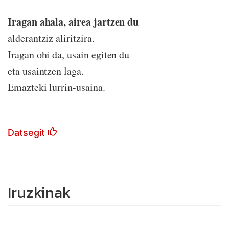
Iragan ahala, airea jartzen du
alderantziz aliritzira.
Iragan ohi da, usain egiten du
eta usaintzen laga.
Emazteki lurrin-usaina.
Datsegit
Iruzkinak