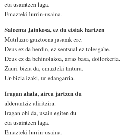
eta usaintzen laga.
Emazteki lurrin-usaina.
Saleema Jainkosa, ez du etsiak hartzen
Mutilazio gaiztoena jasanik ere.
Deus ez da berdin, ez sentsual ez tolesgabe.
Deus ez da behinolakoa, arras basa, doilorkeria.
Zauri-bizia da, emazteki tintura.
Ur-bizia izaki, ur edangarria.
Iragan ahala, airea jartzen du
alderantziz aliritzira.
Iragan ohi da, usain egiten du
eta usaintzen laga.
Emazteki lurrin-usaina.