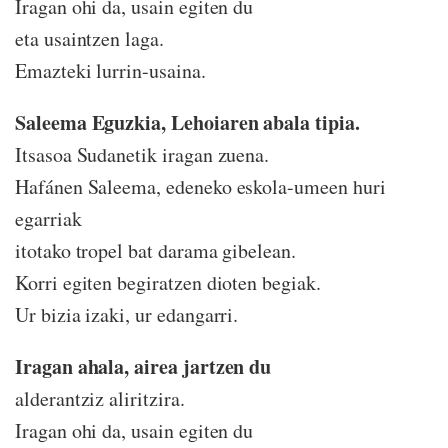
Iragan ohi da, usain egiten du
eta usaintzen laga.
Emazteki lurrin-usaina.
Saleema Eguzkia, Lehoiaren abala tipia.
Itsasoa Sudanetik iragan zuena.
Hafánen Saleema, edeneko eskola-umeen huri
egarriak
itotako tropel bat darama gibelean.
Korri egiten begiratzen dioten begiak.
Ur bizia izaki, ur edangarri.
Iragan ahala, airea jartzen du
alderantziz aliritzira.
Iragan ohi da, usain egiten du