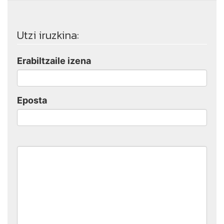
Utzi iruzkina:
Erabiltzaile izena
Eposta