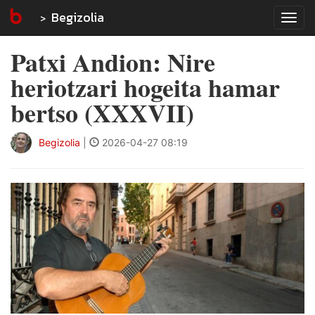
Begizolia
Tog
navi
Patxi Andion: Nire
heriotzari hogeita hamar
bertso (XXXVII)
Begizolia
|
2026-04-27 08:19