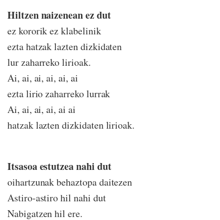
Hiltzen naizenean ez dut
ez kororik ez klabelinik
ezta hatzak lazten dizkidaten
lur zaharreko lirioak.
Ai, ai, ai, ai, ai, ai
ezta lirio zaharreko lurrak
Ai, ai, ai, ai, ai ai
hatzak lazten dizkidaten lirioak.
Itsasoa estutzea nahi dut
oihartzunak behaztopa daitezen
Astiro-astiro hil nahi dut
Nabigatzen hil ere.