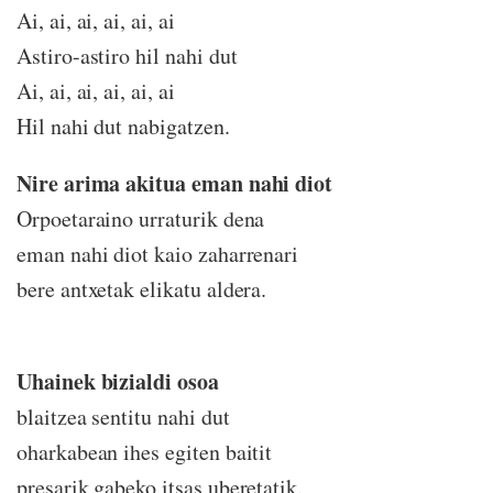
Ai, ai, ai, ai, ai, ai
Astiro-astiro hil nahi dut
Ai, ai, ai, ai, ai, ai
Hil nahi dut nabigatzen.
Nire arima akitua eman nahi diot
Orpoetaraino urraturik dena
eman nahi diot kaio zaharrenari
bere antxetak elikatu aldera.
Uhainek bizialdi osoa
blaitzea sentitu nahi dut
oharkabean ihes egiten baitit
presarik gabeko itsas uberetatik.