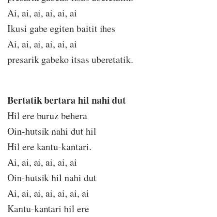
Ai, ai, ai, ai, ai, ai
Ikusi gabe egiten baitit ihes
Ai, ai, ai, ai, ai, ai
presarik gabeko itsas uberetatik.
Bertatik bertara hil nahi dut
Hil ere buruz behera
Oin-hutsik nahi dut hil
Hil ere kantu-kantari.
Ai, ai, ai, ai, ai, ai
Oin-hutsik hil nahi dut
Ai, ai, ai, ai, ai, ai, ai
Kantu-kantari hil ere