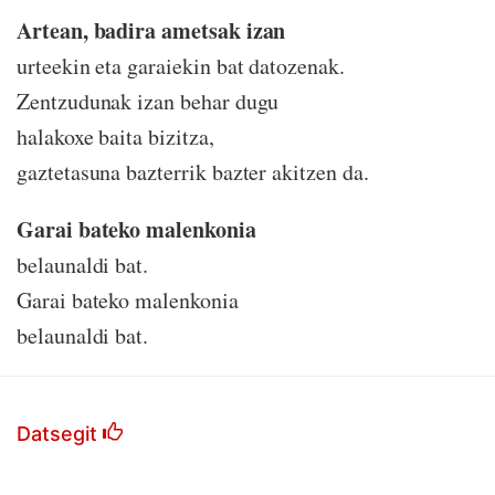
Artean, badira ametsak izan
urteekin eta garaiekin bat datozenak.
Zentzudunak izan behar dugu
halakoxe baita bizitza,
gaztetasuna bazterrik bazter akitzen da.
Garai bateko malenkonia
belaunaldi bat.
Garai bateko malenkonia
belaunaldi bat.
Datsegit