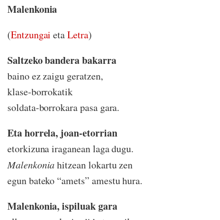
Malenkonia
(
Entzungai
eta
Letra
)
Saltzeko bandera bakarra
baino ez zaigu geratzen,
klase-borrokatik
soldata-borrokara pasa gara.
Eta horrela, joan-etorrian
etorkizuna iraganean laga dugu.
Malenkonia
hitzean lokartu zen
egun bateko “amets” amestu hura.
Malenkonia, ispiluak gara