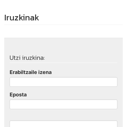
Iruzkinak
Utzi iruzkina:
Erabiltzaile izena
Eposta