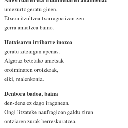
umezurtz geratu ginen.
Etxera itzultzea txarragoa izan zen
gerra amaitzea baino.
Hatxisaren irribarre inozoa
geratu zitzaigun apenas.
Algaraz betetako ametsak
oroiminaren oroizkoak,
eiki, malenkonia.
Denbora badoa, baina
den-dena ez dago iraganean.
Ongi litzateke naufragioan galdu ziren
ontziaren zurak berreskuratzea.