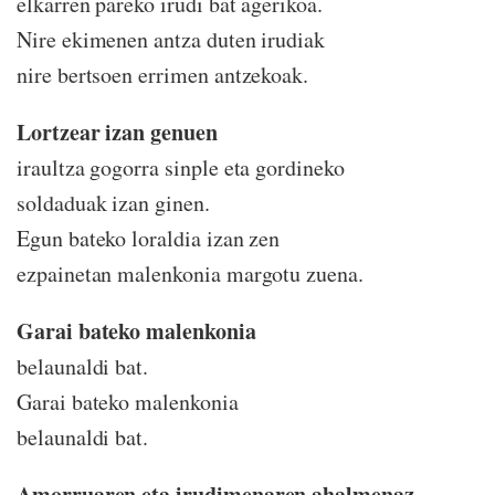
elkarren pareko irudi bat agerikoa.
Nire ekimenen antza duten irudiak
nire bertsoen errimen antzekoak.
Lortzear izan genuen
iraultza gogorra sinple eta gordineko
soldaduak izan ginen.
Egun bateko loraldia izan zen
ezpainetan malenkonia margotu zuena.
Garai bateko malenkonia
belaunaldi bat.
Garai bateko malenkonia
belaunaldi bat.
Amorruaren eta irudimenaren ahalmenaz