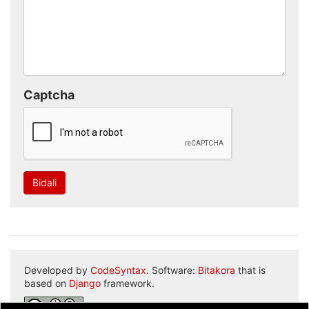
Captcha
Bidali
Developed by
CodeSyntax
. Software:
Bitakora
that is
based on
Django
framework.