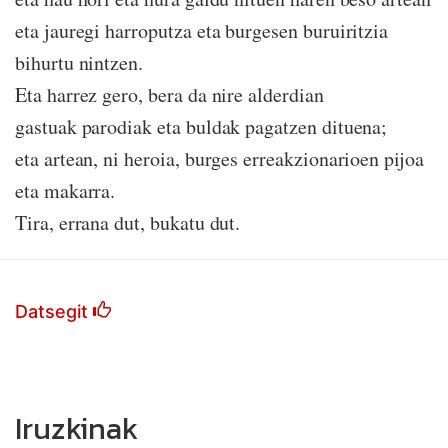
eta jauregi harroputza eta burgesen buruiritzia
bihurtu nintzen.
Eta harrez gero, bera da nire alderdian
gastuak parodiak eta buldak pagatzen dituena;
eta artean, ni heroia, burges erreakzionarioen pijoa
eta makarra.
Tira, errana dut, bukatu dut.
Datsegit
Iruzkinak