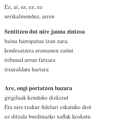
Ez, ai, ez, ez, ez
urrikalmenduz, arren
Sentitzen dut nire jauna zintzoa
baina harrapatua izan zara;
konfesatzera eramanen zaitut
tribunal arrun fatxara
itxuraldatu hartara
Are, ongi portatzen bazara
girgiluak kenduko dizkizut
Eta nire txakur fidelari eskatuko diot
ez ditzala burdinazko xaflak koskatu