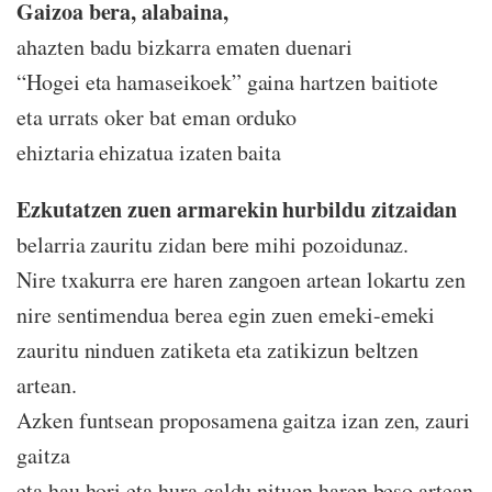
Gaizoa bera, alabaina,
ahazten badu bizkarra ematen duenari
“Hogei eta hamaseikoek” gaina hartzen baitiote
eta urrats oker bat eman orduko
ehiztaria ehizatua izaten baita
Ezkutatzen zuen armarekin hurbildu zitzaidan
belarria zauritu zidan bere mihi pozoidunaz.
Nire txakurra ere haren zangoen artean lokartu zen
nire sentimendua berea egin zuen emeki-emeki
zauritu ninduen zatiketa eta zatikizun beltzen
artean.
Azken funtsean proposamena gaitza izan zen, zauri
gaitza
eta hau hori eta hura galdu nituen haren beso artean