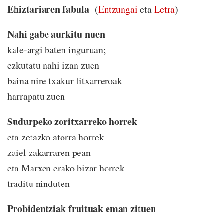
Ehiztariaren fabula
(
Entzungai
eta
Letra
)
Nahi gabe aurkitu nuen
kale-argi baten inguruan;
ezkutatu nahi izan zuen
baina nire txakur litxarreroak
harrapatu zuen
Sudurpeko zoritxarreko horrek
eta zetazko atorra horrek
zaiel zakarraren pean
eta Marxen erako bizar horrek
traditu ninduten
Probidentziak fruituak eman zituen