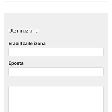
Utzi iruzkina:
Erabiltzaile izena
Eposta