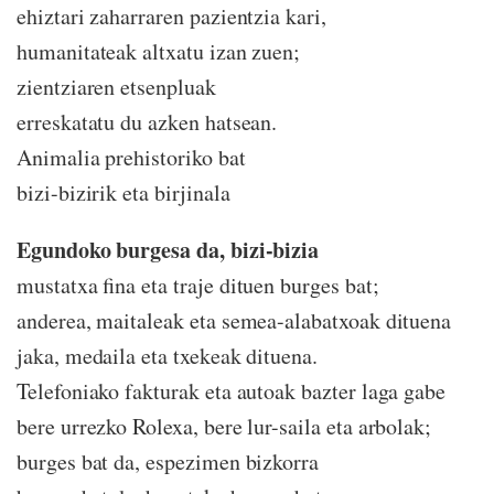
ehiztari zaharraren pazientzia kari,
humanitateak altxatu izan zuen;
zientziaren etsenpluak
erreskatatu du azken hatsean.
Animalia prehistoriko bat
bizi-bizirik eta birjinala
Egundoko burgesa da, bizi-bizia
mustatxa fina eta traje dituen burges bat;
anderea, maitaleak eta semea-alabatxoak dituena
jaka, medaila eta txekeak dituena.
Telefoniako fakturak eta autoak bazter laga gabe
bere urrezko Rolexa, bere lur-saila eta arbolak;
burges bat da, espezimen bizkorra