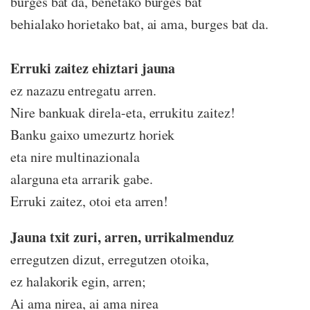
burges bat da, benetako burges bat
behialako horietako bat, ai ama, burges bat da.
Erruki zaitez ehiztari jauna
ez nazazu entregatu arren.
Nire bankuak direla-eta, errukitu zaitez!
Banku gaixo umezurtz horiek
eta nire multinazionala
alarguna eta arrarik gabe.
Erruki zaitez, otoi eta arren!
Jauna txit zuri, arren, urrikalmenduz
erregutzen dizut, erregutzen otoika,
ez halakorik egin, arren;
Ai ama nirea, ai ama nirea