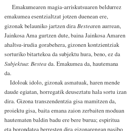
Emakumearen magia-arriskutsuaren beldurrez
emakumea esentzialtzat jotzen duenean ere,
gizonak belauniko jartzen dira
Bestea
ren aurrean,
Jainkosa Ama gurtzen dute, baina Jainkosa Amaren
ahaltsu-irudia gorabehera, gizonen kontzientziak
sorturiko bitartekoa da subjektu hura, beno, ez da
Subjektua
:
Bestea
da. Emakumea da, hautemana
da.
Idoloak idolo, gizonak asmatuak, haren mende
daude egiatan, horregatik deuseztatu hala sortu izan
dira. Gizona transzendentzia gisa mamitzen da,
proiektu gisa, baita emana zaion zerbaiten moduan
hautematen baldin badu ere bere burua; espiritua
eta borondatea berresten dira gizonarengan pasibo