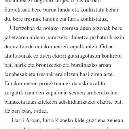
ikasbidea ez dagokio subjektu pasibo bati.
Subjektuak bere burua landu eta konkistatu behar
du, bere tresnak landuz eta lurra konkistatuz.
Ulertzekoa da nolako interesa duen gizonak bere
jabetzaren aldean paratzeko. Jabetza pribatutik ezin
deduzitua da emakumearen zapalkuntza. Gihar-
ahultasunak ez zuen ekarri gutxiagotasun konkretu
bat, harik eta brontzezko eta burdinazko aroan
lanabesak eta tresnak erabiltzen hasi ziren arte.
Emakumearen proiektuan ez da aski azaldu
zergatik izan den zapaldua: sexuen araberako lan-
banaketa izan zitekeen adiskidantzazko elkarte bat.
Ez zen izan, ordea.
Harri Aroan, lurra klaneko kide guztiena zenean,