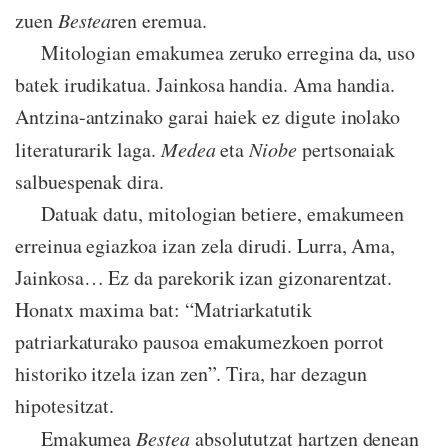
zuen
Bestea
ren eremua.
Mitologian emakumea zeruko erregina da, uso
batek irudikatua. Jainkosa handia. Ama handia.
Antzina-antzinako garai haiek ez digute inolako
literaturarik laga.
Medea
eta
Niobe
pertsonaiak
salbuespenak dira.
Datuak datu, mitologian betiere, emakumeen
erreinua egiazkoa izan zela dirudi. Lurra, Ama,
Jainkosa… Ez da parekorik izan gizonarentzat.
Honatx maxima bat: “Matriarkatutik
patriarkaturako pausoa emakumezkoen porrot
historiko itzela izan zen”. Tira, har dezagun
hipotesitzat.
Emakumea
Bestea
absolututzat hartzen denean