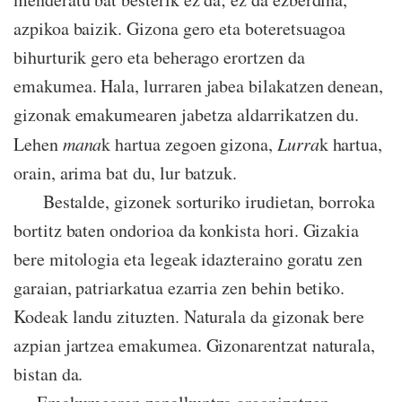
azpikoa baizik. Gizona gero eta boteretsuagoa
bihurturik gero eta beherago erortzen da
emakumea. Hala, lurraren jabea bilakatzen denean,
gizonak emakumearen jabetza aldarrikatzen du.
Lehen
mana
k hartua zegoen gizona,
Lurra
k hartua,
orain, arima bat du, lur batzuk.
Bestalde, gizonek sorturiko irudietan, borroka
bortitz baten ondorioa da konkista hori. Gizakia
bere mitologia eta legeak idazteraino goratu zen
garaian, patriarkatua ezarria zen behin betiko.
Kodeak landu zituzten. Naturala da gizonak bere
azpian jartzea emakumea. Gizonarentzat naturala,
bistan da.