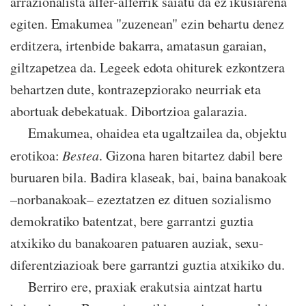
arrazionalista alfer-alferrik saiatu da ez ikusiarena
egiten. Emakumea "zuzenean" ezin behartu denez
erditzera, irtenbide bakarra, amatasun garaian,
giltzapetzea da. Legeek edota ohiturek ezkontzera
behartzen dute, kontrazepziorako neurriak eta
abortuak debekatuak. Dibortzioa galarazia.
Emakumea, ohaidea eta ugaltzailea da, objektu
erotikoa:
Bestea
. Gizona haren bitartez dabil bere
buruaren bila. Badira klaseak, bai, baina banakoak
–norbanakoak– ezeztatzen ez dituen sozialismo
demokratiko batentzat, bere garrantzi guztia
atxikiko du banakoaren patuaren auziak, sexu-
diferentziazioak bere garrantzi guztia atxikiko du.
Berriro ere, praxiak erakutsia aintzat hartu