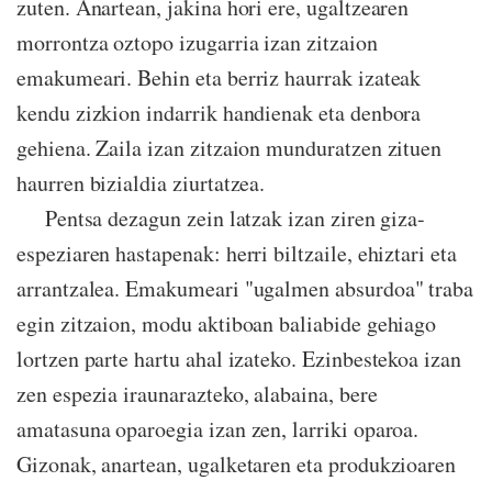
zuten. Anartean, jakina hori ere, ugaltzearen
morrontza oztopo izugarria izan zitzaion
emakumeari. Behin eta berriz haurrak izateak
kendu zizkion indarrik handienak eta denbora
gehiena. Zaila izan zitzaion munduratzen zituen
haurren bizialdia ziurtatzea.
Pentsa dezagun zein latzak izan ziren giza-
espeziaren hastapenak: herri biltzaile, ehiztari eta
arrantzalea. Emakumeari "ugalmen absurdoa" traba
egin zitzaion, modu aktiboan baliabide gehiago
lortzen parte hartu ahal izateko. Ezinbestekoa izan
zen espezia iraunarazteko, alabaina, bere
amatasuna oparoegia izan zen, larriki oparoa.
Gizonak, anartean, ugalketaren eta produkzioaren