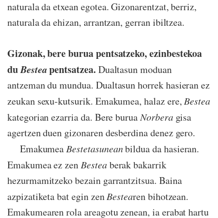
naturala da etxean egotea. Gizonarentzat, berriz,
naturala da ehizan, arrantzan, gerran ibiltzea.
Gizonak, bere burua pentsatzeko, ezinbestekoa
du
Bestea
pentsatzea.
Dualtasun moduan
antzeman du mundua. Dualtasun horrek hasieran ez
zeukan sexu-kutsurik. Emakumea, halaz ere,
Bestea
kategorian ezarria da. Bere burua
Norbera
gisa
agertzen duen gizonaren desberdina denez gero.
Emakumea
Bestetasunean
bildua da hasieran.
Emakumea ez zen
Bestea
berak bakarrik
hezurmamitzeko bezain garrantzitsua. Baina
azpizatiketa bat egin zen
Bestea
ren bihotzean.
Emakumearen rola areagotu zenean, ia erabat hartu