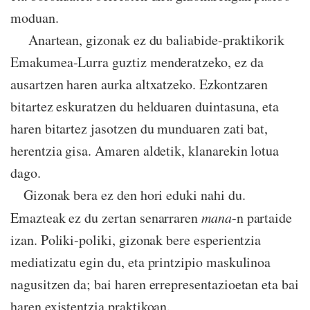
moduan.
Anartean, gizonak ez du baliabide-praktikorik
Emakumea-Lurra guztiz menderatzeko, ez da
ausartzen haren aurka altxatzeko. Ezkontzaren
bitartez eskuratzen du helduaren duintasuna, eta
haren bitartez jasotzen du munduaren zati bat,
herentzia gisa. Amaren aldetik, klanarekin lotua
dago.
Gizonak bera ez den hori eduki nahi du.
Emazteak ez du zertan senarraren
mana
-n partaide
izan. Poliki-poliki, gizonak bere esperientzia
mediatizatu egin du, eta printzipio maskulinoa
nagusitzen da; bai haren errepresentazioetan eta bai
haren existentzia praktikoan.