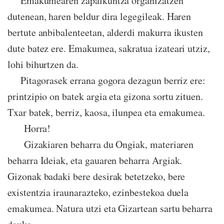
Emakumearen zapalkuntza organizatzen
dutenean, haren beldur dira legegileak. Haren
bertute anbibalenteetan, alderdi makurra ikusten
dute batez ere. Emakumea, sakratua izateari utziz,
lohi bihurtzen da.
Pitagorasek errana gogora dezagun berriz ere:
printzipio on batek argia eta gizona sortu zituen.
Txar batek, berriz, kaosa, ilunpea eta emakumea.
Horra!
Gizakiaren beharra du Ongiak, materiaren
beharra Ideiak, eta gauaren beharra Argiak.
Gizonak badaki bere desirak betetzeko, bere
existentzia iraunarazteko, ezinbestekoa duela
emakumea. Natura utzi eta Gizartean sartu beharra