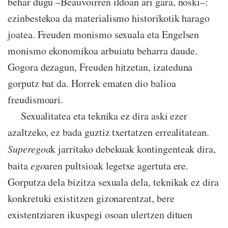
behar dugu –Beauvoirren ildoan ari gara, noski–:
ezinbestekoa da materialismo historikotik harago
joatea. Freuden monismo sexuala eta Engelsen
monismo ekonomikoa arbuiatu beharra daude.
Gogora dezagun, Freuden hitzetan, izateduna
gorputz bat da. Horrek ematen dio balioa
freudismoari.
Sexualitatea eta teknika ez dira aski ezer
azaltzeko, ez bada guztiz txertatzen errealitatean.
Superegoa
k jarritako debekuak kontingenteak dira,
baita
ego
aren pultsioak legetxe agertuta ere.
Gorputza dela bizitza sexuala dela, teknikak ez dira
konkretuki existitzen gizonarentzat, bere
existentziaren ikuspegi osoan ulertzen dituen