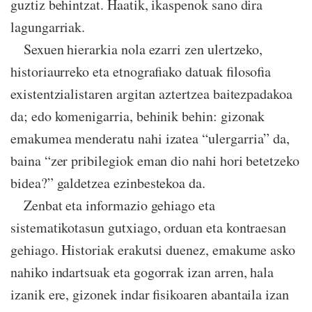
guztiz behintzat. Haatik, ikaspenok sano dira
lagungarriak.
Sexuen hierarkia nola ezarri zen ulertzeko,
historiaurreko eta etnografiako datuak filosofia
existentzialistaren argitan aztertzea baitezpadakoa
da; edo komenigarria, behinik behin: gizonak
emakumea menderatu nahi izatea “ulergarria” da,
baina “zer pribilegiok eman dio nahi hori betetzeko
bidea?” galdetzea ezinbestekoa da.
Zenbat eta informazio gehiago eta
sistematikotasun gutxiago, orduan eta kontraesan
gehiago. Historiak erakutsi duenez, emakume asko
nahiko indartsuak eta gogorrak izan arren, hala
izanik ere, gizonek indar fisikoaren abantaila izan