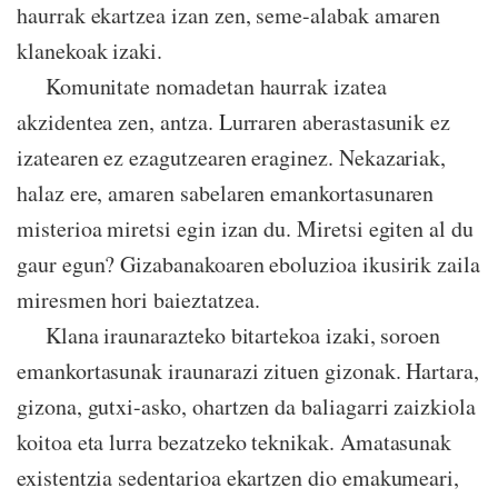
haurrak ekartzea izan zen, seme-alabak amaren
klanekoak izaki.
Komunitate nomadetan haurrak izatea
akzidentea zen, antza. Lurraren aberastasunik ez
izatearen ez ezagutzearen eraginez. Nekazariak,
halaz ere, amaren sabelaren emankortasunaren
misterioa miretsi egin izan du. Miretsi egiten al du
gaur egun? Gizabanakoaren eboluzioa ikusirik zaila
miresmen hori baieztatzea.
Klana iraunarazteko bitartekoa izaki, soroen
emankortasunak iraunarazi zituen gizonak. Hartara,
gizona, gutxi-asko, ohartzen da baliagarri zaizkiola
koitoa eta lurra bezatzeko teknikak. Amatasunak
existentzia sedentarioa ekartzen dio emakumeari,