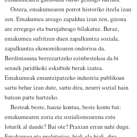
Ostera, emakumearen porrot historiko itzela izan
zen. Emakumea areago zapaldua izan zen, gizona
are erregego eta burujabeago bilakatuz. Beraz,
emakumea sufritzen duen zapalkuntza soziala,
zapalkuntza ekonomikoaren ondorioa da.
Berdintasuna berrezartzeko ezinbestekoa da bi
sexuek juridikoki eskubide berak izatea.
Emakumeak emantzipatzeko industria publikoan
sartu behar izan dute, sartu dira, neurri sozial hain
batean parte hartzeko.
Besteak beste, hauxe kontua, beste kontu bat:
emakumearen zoria eta sozialismoarena estu
loturik al daude? Bai ote? Praxian erran nahi dugu.
Emakumea eta proletarioa, biak ala biak, dira