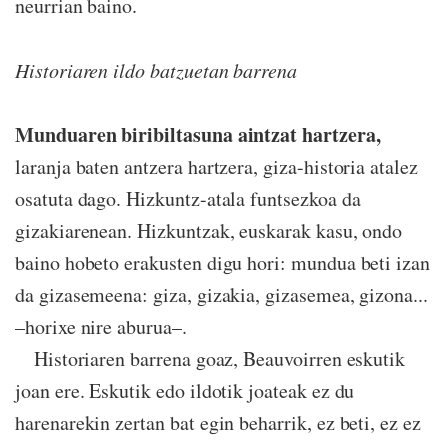
neurrian baino.
Historiaren ildo batzuetan barrena
Munduaren biribiltasuna aintzat hartzera,
laranja baten antzera hartzera, giza-historia atalez
osatuta dago. Hizkuntz-atala funtsezkoa da
gizakiarenean. Hizkuntzak, euskarak kasu, ondo
baino hobeto erakusten digu hori: mundua beti izan
da gizasemeena: giza, gizakia, gizasemea, gizona...
–horixe nire aburua–.
Historiaren barrena goaz, Beauvoirren eskutik
joan ere. Eskutik edo ildotik joateak ez du
harenarekin zertan bat egin beharrik, ez beti, ez ez