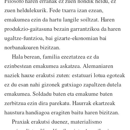
Filosofo haren erranak ez zuen nondik heldu, ez
zuen heldulekurik. Fede txarra izan ezean,
emakumea ezin da hartu langile soiltzat. Haren
produkzio-gaitasuna bezain garrantzikoa da haren
ugaltze-funtzioa, bai gizarte-ekonomian bai
norbanakoaren bizitzan.
Hala berean, familia ezeztatzea ez da
ezinbestean emakumea askatzea. Alemaniaren
naziek hauxe erakutsi zuten: estatuari lotua egoteak
ez du esan nahi gizonek gutxiago zapaltzen dutela
emakumea. Soldadu baten eta emakume baten
zerbitzua ezin dira parekatu. Haurrak ekartzeak
haustura handiagoa eragiten baitu haren bizitzan.
Praxiak erakutsi duenez, materialismo