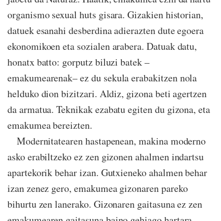
organismo sexual huts gisara. Gizakien historian,
datuek esanahi desberdina adierazten dute egoera
ekonomikoen eta sozialen arabera. Datuak datu,
honatx batto: gorputz biluzi batek –
emakumearenak– ez du sekula erabakitzen nola
helduko dion bizitzari. Aldiz, gizona beti agertzen
da armatua. Teknikak ezabatu egiten du gizona, eta
emakumea bereizten.
Modernitatearen hastapenean, makina moderno
asko erabiltzeko ez zen gizonen ahalmen indartsu
apartekorik behar izan. Gutxieneko ahalmen behar
izan zenez gero, emakumea gizonaren pareko
bihurtu zen lanerako. Gizonaren gaitasuna ez zen
emakumearen gaitasuna baino gehiago hartara.