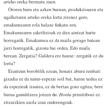
arteko oreka bermatu zuen.
Ororen buru eta azken buruan, produkzioaren eta
ugalketaren arteko oreka lortu zirenez gero,
emakumearen rola halaxe finkatu zen.
Emakumearen sakrifizioak ez dira aintzat hartu
horregatik. Emakumea ez da maila gorago batean
jarri horregatik, gizona bai ordea. Edo maila
berean. Zergatia? Galdera ere hauxe: zergatik ez du
lortu?
Erantzun borobilik ezean, honatx aburu zenbait:
gizadia ez da natur-espezie soil bat, haren xedea ez
da espezieak irautea, ez da bertan goxo egitea; bere
burua gainditzera jotzen du.
Horda
primitiboei ez
zitzaizkien axola izan ondorengoak.