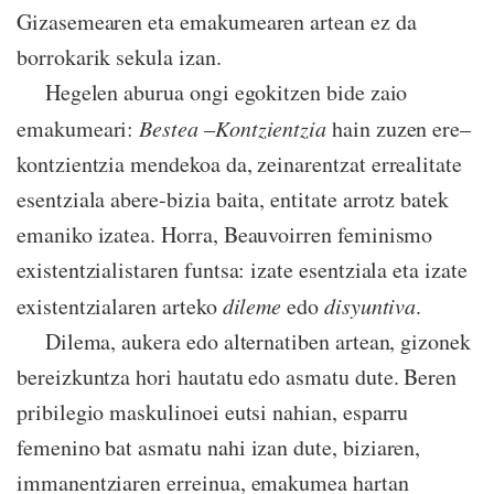
Gizasemearen eta emakumearen artean ez da
borrokarik sekula izan.
Hegelen aburua ongi egokitzen bide zaio
emakumeari:
Bestea
–
Kontzientzia
hain zuzen ere–
kontzientzia mendekoa da, zeinarentzat errealitate
esentziala abere-bizia baita, entitate arrotz batek
emaniko izatea. Horra, Beauvoirren feminismo
existentzialistaren funtsa: izate esentziala eta izate
existentzialaren arteko
dileme
edo
disyuntiva
.
Dilema, aukera edo alternatiben artean, gizonek
bereizkuntza hori hautatu edo asmatu dute. Beren
pribilegio maskulinoei eutsi nahian, esparru
femenino bat asmatu nahi izan dute, biziaren,
immanentziaren erreinua, emakumea hartan