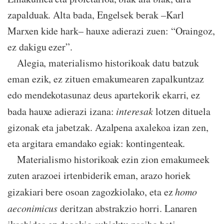
zapalduak. Alta bada, Engelsek berak –Karl
Marxen kide hark– hauxe adierazi zuen: “Oraingoz,
ez dakigu ezer”.
Alegia, materialismo historikoak datu batzuk
eman ezik, ez zituen emakumearen zapalkuntzaz
edo mendekotasunaz deus apartekorik ekarri, ez
bada hauxe adierazi izana:
interesak
lotzen dituela
gizonak eta jabetzak. Azalpena axalekoa izan zen,
eta argitara emandako egiak: kontingenteak.
Materialismo historikoak ezin zion emakumeek
zuten arazoei irtenbiderik eman, arazo horiek
gizakiari bere osoan zagozkiolako, eta ez
homo
aeconimicus
deritzan abstrakzio horri. Lanaren