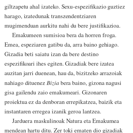
giltzapetu ahal izateko. Sexu-espezifikazio guztiez
harago, izatedunak transzendentziaren
mugimenduan aurkitu nahi du bere justifikazioa.
Emakumeen sumisioa bera da horren froga.
Emea, espeziaren gatibu da, arra baino gehiago.
Gizadia beti saiatu izan da bere destino
espezifikoari ihes egiten. Gizadiak bere izatea
auzitan jarri duenean, hau da, bizitzeko arrazoiak
nahiago dituenez
Bizia
bera baino, gizona nagusi
gisa gailendu zaio emakumeari. Gizonaren
proiektua ez da denboran errepikatzea, baizik eta
instantaren erregea izanik geroa lantzea.
Jarduera maskulinoak Natura eta Emakumea
mendean hartu ditu. Zer toki ematen dio gizadiak