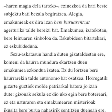
–haren magia dela tarteko–, ezinezkoa da hari beste
subjektu bati bezala begiratzea. Alegia,
emakumeak ez dira izan
bere buruarentzat
agerturiko talde bereizi bat. Emakumea, izatekotan,
bere leinuaren sinboloa da. Eskubideen bitartekari,
ez eskubideduna.
Sexu-askatasun handia duten gizataldeetan ere,
komeni da haurra mundura ekartzen duen
emakumea ezkondua izatea. Ez du lortzen bere
haurrarekin talde autonomo bat osatzea. Horregatik
gizarte guztiek molde patriarkal batera jo izan
dute: gizonak sekula ez dio uko egin bere botereari,
ez eta naturaren eta emakumearen misterioak
ikusita bere burua nahasirik sentitzen duenean ere.