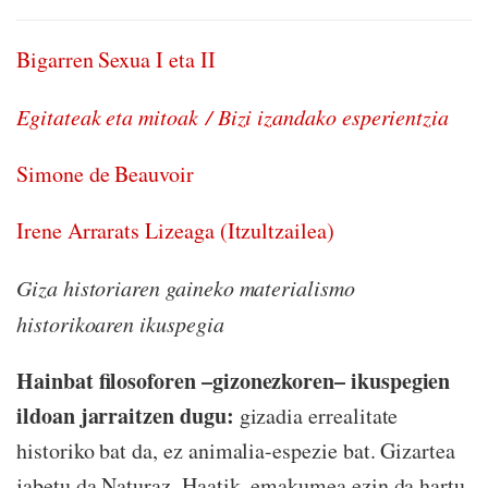
Bigarren Sexua I eta II
Egitateak eta mitoak
/ Bizi izandako esperientzia
Simone de Beauvoir
Irene Arrarats Lizeaga (Itzultzailea)
Giza historiaren gaineko materialismo
historikoaren ikuspegia
Hainbat filosoforen –gizonezkoren– ikuspegien
ildoan jarraitzen dugu:
gizadia errealitate
historiko bat da, ez animalia-espezie bat. Gizartea
jabetu da Naturaz. Haatik, emakumea ezin da hartu