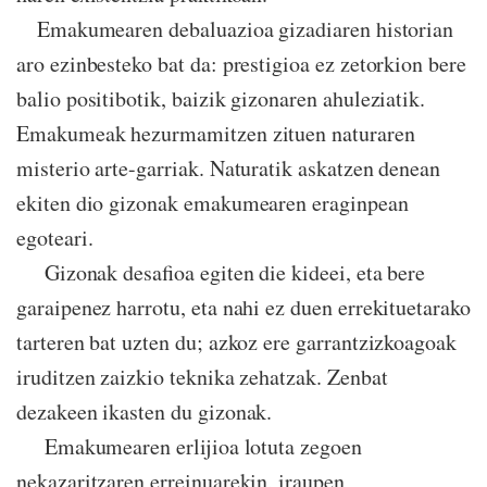
Emakumearen debaluazioa gizadiaren historian
aro ezinbesteko bat da: prestigioa ez zetorkion bere
balio positibotik, baizik gizonaren ahuleziatik.
Emakumeak hezurmamitzen zituen naturaren
misterio arte-garriak. Naturatik askatzen denean
ekiten dio gizonak emakumearen eraginpean
egoteari.
Gizonak desafioa egiten die kideei, eta bere
garaipenez harrotu, eta nahi ez duen errekituetarako
tarteren bat uzten du; azkoz ere garrantzizkoagoak
iruditzen zaizkio teknika zehatzak. Zenbat
dezakeen ikasten du gizonak.
Emakumearen erlijioa lotuta zegoen
nekazaritzaren erreinuarekin, iraupen