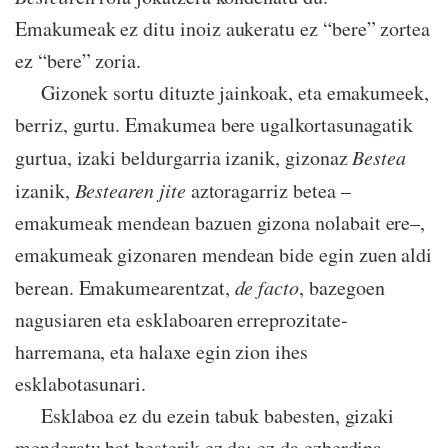
Emakumeak ez ditu inoiz aukeratu ez “bere” zortea
ez “bere” zoria.
Gizonek sortu dituzte jainkoak, eta emakumeek,
berriz, gurtu. Emakumea bere ugalkortasunagatik
gurtua, izaki beldurgarria izanik, gizonaz
Bestea
izanik,
Bestearen jite
aztoragarriz betea –
emakumeak mendean bazuen gizona nolabait ere–,
emakumeak gizonaren mendean bide egin zuen aldi
berean. Emakumearentzat,
de facto
, bazegoen
nagusiaren eta esklaboaren erreprozitate-
harremana, eta halaxe egin zion ihes
esklabotasunari.
Esklaboa ez du ezein tabuk babesten, gizaki
menderatu bat besterik ez da; ez da ezberdina,