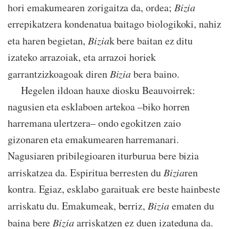
hori emakumearen zorigaitza da, ordea;
Bizia
errepikatzera kondenatua baitago biologikoki, nahiz
eta haren begietan,
Bizia
k bere baitan ez ditu
izateko arrazoiak, eta arrazoi horiek
garrantzizkoagoak diren
Bizia
bera baino.
Hegelen ildoan hauxe diosku Beauvoirrek:
nagusien eta esklaboen artekoa –biko horren
harremana ulertzera– ondo egokitzen zaio
gizonaren eta emakumearen harremanari.
Nagusiaren pribilegioaren iturburua bere bizia
arriskatzea da. Espiritua berresten du
Bizia
ren
kontra. Egiaz, esklabo garaituak ere beste hainbeste
arriskatu du. Emakumeak, berriz,
Bizia
ematen du
baina bere
Bizia
arriskatzen ez duen izateduna da.