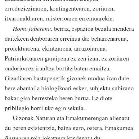
erreduziezinaren, kontingentearen, zoriaren,
itxaronaldiaren, misterioaren erreinuarekin.
Homo faberena,
berriz, espazioa bezala mendera
daitekeen denboraren erreinua da: beharrenarena,
proiektuarena, ekintzarena, arrazoiarena.
Patriarkatuaren garaipena ez zen izan, ez zoriaren
ondorioa ez iraultza bortitz baten emaitza.
Gizadiaren hastapenetik gizonek modua izan dute,
bere abantaila biologikoari esker, subjektu subirano
bakar gisa berresteko beren burua. Ez diote
pribilegio horri uko egin sekula.
Gizonak Naturan eta Emakumerengan alienatu
du beren existentzia, baina gero, ostera, Emakumea
Bestea
ren rola jokatzera kondenatu du.