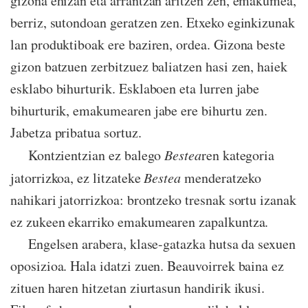
gizona ehizan eta arrantzan aritzen zen, emakumea,
berriz, sutondoan geratzen zen. Etxeko eginkizunak
lan produktiboak ere baziren, ordea. Gizona beste
gizon batzuen zerbitzuez baliatzen hasi zen, haiek
esklabo bihurturik. Esklaboen eta lurren jabe
bihurturik, emakumearen jabe ere bihurtu zen.
Jabetza pribatua sortuz.
Kontzientzian ez balego
Bestea
ren kategoria
jatorrizkoa, ez litzateke
Bestea
menderatzeko
nahikari jatorrizkoa: brontzeko tresnak sortu izanak
ez zukeen ekarriko emakumearen zapalkuntza.
Engelsen arabera, klase-gatazka hutsa da sexuen
oposizioa. Hala idatzi zuen. Beauvoirrek baina ez
zituen haren hitzetan ziurtasun handirik ikusi.