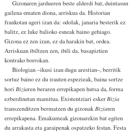
Gizonaren jardueren beste alderdi bat, duintasun
gailena ematen diona, arriskua da. Historian
frankotan ageri izan da: odolak, janaria besterik ez
balitz, ez luke balioko esneak baino gehiago.
Gizona ez zen izan, ez da harakin bat, ordea.
Arriskuan ibiltzen zen, ibili da, basapiztien
kontrako borrokan.
Biologian –ikusi izan dugu arestian–, berritik
sortuz baino ez du irauten espezieak, baina sortze
hori
Bizia
ren beraren errepikapen hutsa da, forma
ezberdinetan mamitua. Existentziari esker
Bizia
transzenditzen bermatzen du gizonak
Bizia
ren
errepikapena. Emakumeak gizonarekin bat egiten
du arrakasta eta garaipenak ospatzeko festan. Festa