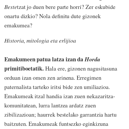
Beste
tzat jo duen bere parte horri? Zer eskubide
onartu dizkio? Nola definitu dute gizonek
emakumea?
Historia, mitologia eta erlijioa
Emakumeen patua latza izan da
Horda
primitiboetatik.
Hala ere, gizonen nagusitasuna
orduan izan omen zen arinena. Erregimen
paternalista tarteko iritsi bide zen umiliazioa.
Emakumeak itzal handia izan zuen nekazaritza-
komunitatean, lurra lantzea ardatz zuen
zibilizazioan; haurrek bestelako garrantzia hartu
baitzuten. Emakumeak funtsezko eginkizuna