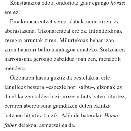
Konstatazioa edota ondorioa: gaur egungo
horde
i
ere ez.
Emakumearentzat seme-alabak zama ziren, ez
aberastasuna. Gizonarentzat ere ez. Infantizidioak
zeregin arruntak ziren. Milurtekoak behar izan
ziren haurrari balio handiagoa emateko. Sortzearen
harrotasuna geroago zabalduz joan zen, mendetik
mendera.
Gizonaren kasua guztiz da bestelakoa, erle
langileez bestera –espezie hori salbu–, gizonak ez
du elikatzen taldea bizi-prozesu huts baten bitartez,
beraren aberetasuna gainditzen duten ekintza
batzuen bitartez baizik. Adibide baterako:
Homo
faber
delakoa, asmatzailea da.