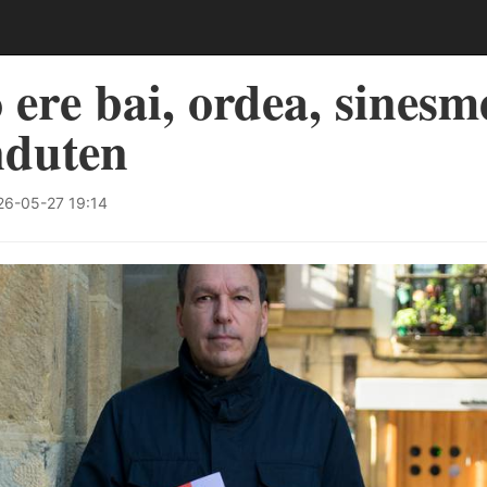
o ere bai, ordea, sines
nduten
6-05-27 19:14