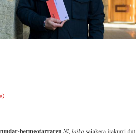
a)
irundar-bermeotarraren
Ni, laiko
saiakera irakurri du