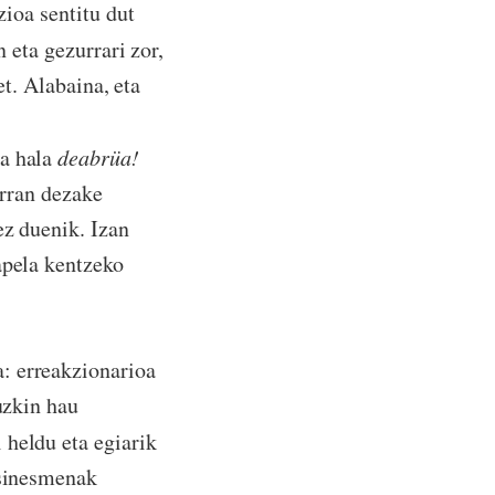
zioa sentitu dut
n eta gezurrari zor,
et. Alabaina, eta
oa hala
deabrüa!
erran dezake
ez duenik. Izan
apela kentzeko
a: erreakzionarioa
uzkin hau
 heldu eta egiarik
 sinesmenak