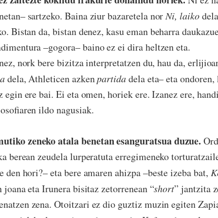
netan– sartzeko. Baina ziur bazaretela nor
Ni, laiko
dela
ko. Bistan da, bistan denez, kasu eman beharra daukazu
dimentura –gogora– baino ez ei dira heltzen eta.
, nork bere bizitza interpretatzen du, hau da, erlijioar
a
dela, Athleticen azken
partida
dela eta– eta ondoren, 
ez egin ere bai. Ei eta omen, horiek ere. Izanez ere, han
losofiaren ildo nagusiak.
utiko zeneko atala benetan esanguratsua duzue.
Ordu
ika berean zeudela lurperatuta erregimeneko torturatzail
te den hori?– eta bere amaren ahizpa –beste izeba bat,
K
 joana eta Irunera bisitaz zetorrenean “
short
” jantzita 
natzen zena. Otoitzari ez dio guztiz muzin egiten Zapi