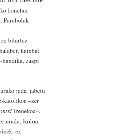
ko honetan
e. Parabolak
en bitartez –
halaber, hainbat
di-handika, zazpi
rako jada, jabetu
e-katolikoa –zer
ontxi
izenekoa–.
zeramala, Kolon
ainek, ez