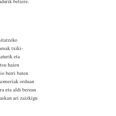
durik betiere.
itatzeko
lamak txiki-
aturik eta
utsu haien
o berri baten
, komeriak orduan
ra eta aldi berean
raskan ari zaizkigu