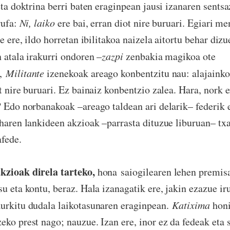
ta doktrina berri baten eraginpean jausi izanaren sentsa
rufa:
Ni, laiko
ere bai, erran diot nire buruari. Egiari me
te ere, ildo horretan ibilitakoa naizela aitortu behar dizu
 atala irakurri ondoren –
zazpi
zenbakia magikoa ote
–,
Militante
izenekoak areago konbentzitu nau: alajaink
ire buruari. Ez bainaiz konbentzio zalea. Hara, nork 
? Edo norbanakoak –areago taldean ari delarik– federik 
 haren lankideen akzioak –parrasta dituzue liburuan– tx
fede.
kzioak direla tarteko,
hona
saiogilearen lehen premis
su eta kontu, beraz. Hala izanagatik ere, jakin ezazue ir
urkitu dudala laikotasunaren eraginpean.
Katixima
honi
eko prest nago; nauzue. Izan ere, inor ez da fedeak eta