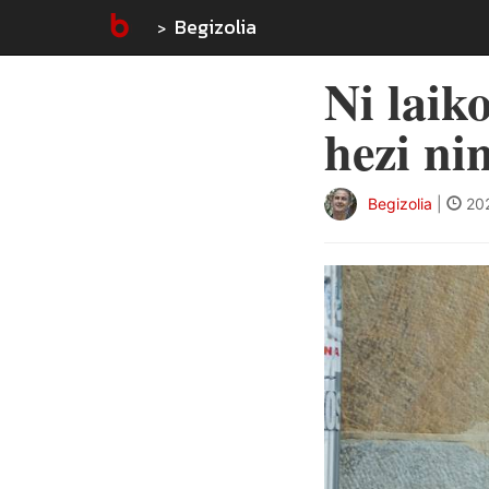
Begizolia
Ni laik
hezi ni
Begizolia
|
202