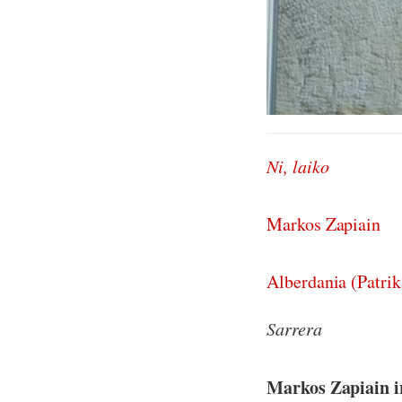
Ni, laiko
Markos Zapiain
Alberdania (Patrik
Sarrera
Markos Zapiain 