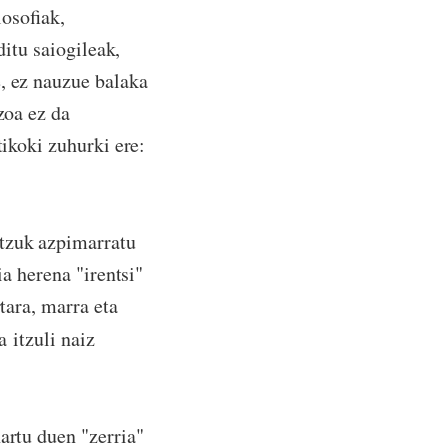
losofiak,
ditu saiogileak,
, ez nauzue balaka
zoa ez da
tikoki zuhurki ere:
atzuk azpimarratu
ia herena "irentsi"
tara, marra eta
a
itzuli naiz
artu duen "zerria"