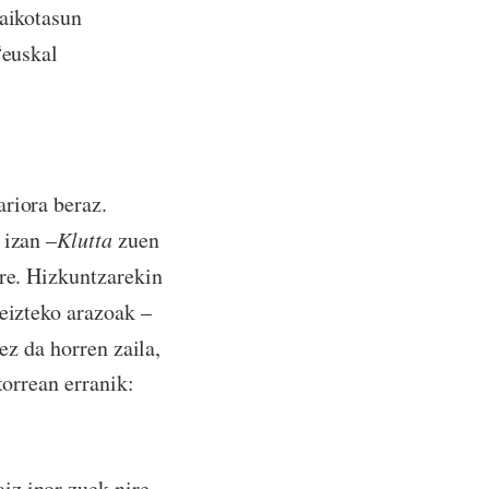
laikotasun
“euskal
ariora beraz.
 izan –
Klutta
zuen
re. Hizkuntzarekin
eizteko arazoak –
ez da horren zaila,
torrean erranik:
iz inor zuek nire