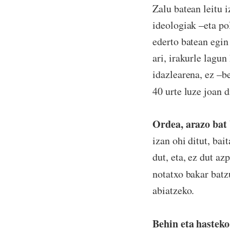
Zalu batean leitu 
ideologiak –eta pol
ederto batean egin
ari, irakurle lagu
idazlearena, ez –be
40 urte luze joan 
Ordea, arazo bat
izan ohi ditut, bai
dut, eta, ez dut az
notatxo bakar batz
abiatzeko.
Behin eta hasteko