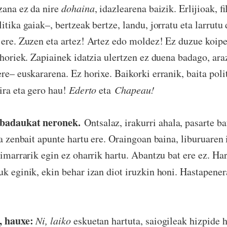
izana ez da nire
dohaina
, idazlearena baizik. Erlijioak, fi
itika gaiak–, bertzeak bertze, landu, jorratu eta larrutu 
 ere. Zuzen eta artez! Artez edo moldez! Ez duzue koipe
n horiek. Zapiainek idatzia ulertzen ez duena badago, ara
re– euskararena. Ez horixe. Baikorki erranik, baita poli
dira eta gero hau!
Ederto
eta
Chapeau!
 badaukat neronek.
Ontsalaz, irakurri ahala, pasarte b
ta zenbait apunte hartu ere. Oraingoan baina, liburuaren 
pimarrarik egin ez oharrik hartu. Abantzu bat ere ez. Har
uk eginik, ekin behar izan diot iruzkin honi. Hastapener
, hauxe:
Ni, laiko
eskuetan hartuta, saiogileak hizpide h