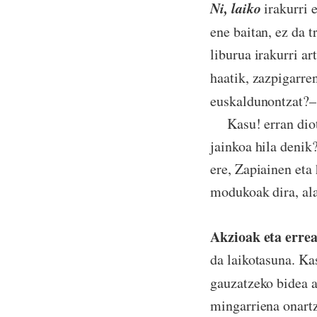
Ni, laiko
irakurri e
ene baitan, ez da t
liburua irakurri ar
haatik, zazpigarren
euskaldunontzat?
Kasu! erran diot n
jainkoa hila denik
ere, Zapiainen eta
modukoak dira, ala
Akzioak eta errea
da laikotasuna. Ka
gauzatzeko bidea a
mingarriena onartz