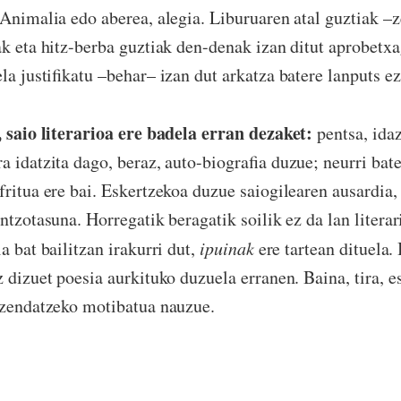
 Animalia edo aberea, alegia. Liburuaren atal guztiak –z
ak eta hitz-berba guztiak den-denak izan ditut aprobetxa
la justifikatu –behar– izan dut arkatza batere lanputs ez
 saio literarioa ere badela erran dezaket:
pentsa, ida
a idatzita dago, beraz, auto-biografia duzue; neurri bate
fritua ere bai. Eskertzekoa duzue saiogilearen ausardia,
ntzotasuna. Horregatik beragatik soilik ez da lan literar
a bat bailitzan irakurri dut,
ipuinak
ere tartean dituela.
 dizuet poesia aurkituko duzuela erranen. Baina, tira, es
izendatzeko motibatua nauzue.