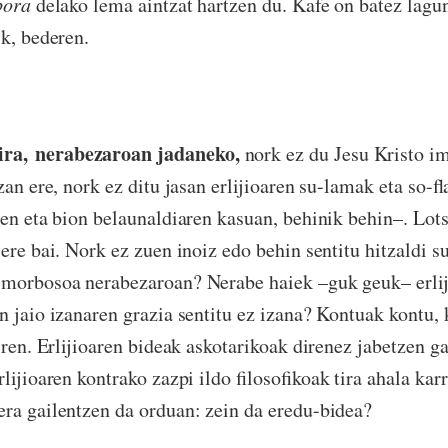
bora
delako lema aintzat hartzen du. Kafe on batez lagun
ik, bederen.
ra,
nerabezaroan jadaneko,
nork ez du Jesu Kristo im
zan ere, nork ez ditu jasan erlijioaren su-lamak eta so-f
nen eta bion belaunaldiaren kasuan, behinik behin–. Lots
ere bai. Nork ez zuen inoiz edo behin sentitu hitzaldi s
 morbosoa nerabezaroan? Nerabe haiek –guk geuk– erliji
n jaio izanaren grazia sentitu ez izana? Kontuak kontu
iren. Erlijioaren bideak askotarikoak direnez jabetzen ga
lijioaren kontrako zazpi ildo filosofikoak tira ahala kar
ra gailentzen da orduan: zein da eredu-bidea?