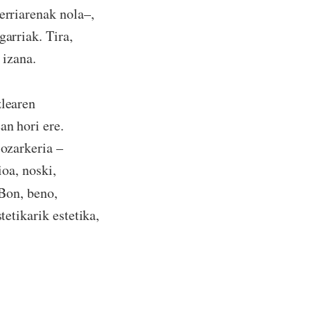
erriarenak nola–,
garriak. Tira,
 izana.
zlearen
an hori ere.
 ozarkeria –
ioa, noski,
 Bon, beno,
tetikarik estetika,