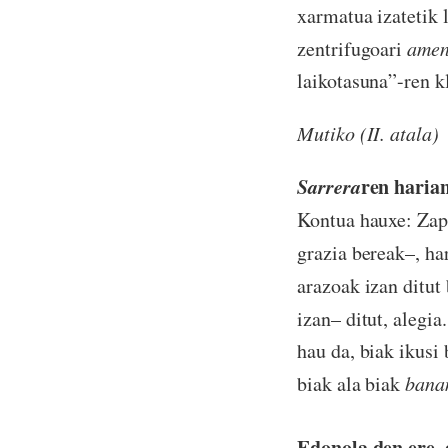
xarmatua izatetik 
zentrifugoari
ame
laikotasuna”-ren k
Mutiko (II. atala)
Sarrera
ren harian
Kontua hauxe: Zapi
grazia bereak–, ha
arazoak izan ditut
izan– ditut, alegia
hau da, biak ikusi 
biak ala biak
bana
Edonola den ere, 