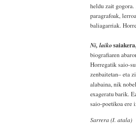
heldu zait gogora.
paragrafoak, lerro
baliagarriak. Horre
Ni, laiko
saiakera,
biografiaren abaror
Horregatik saio-su
zenbaitetan– eta zi
alabaina, nik nobel
exageratu barik. Ez
saio-poetikoa ere 
Sarrera (I. atala)