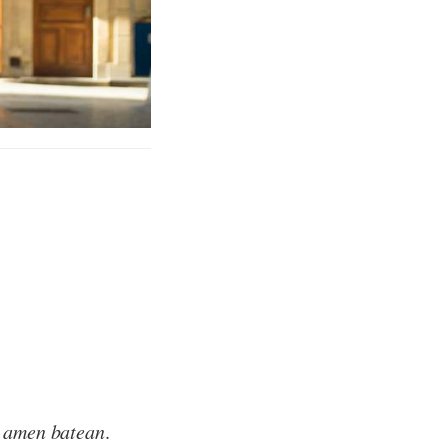
t
amen batean
.