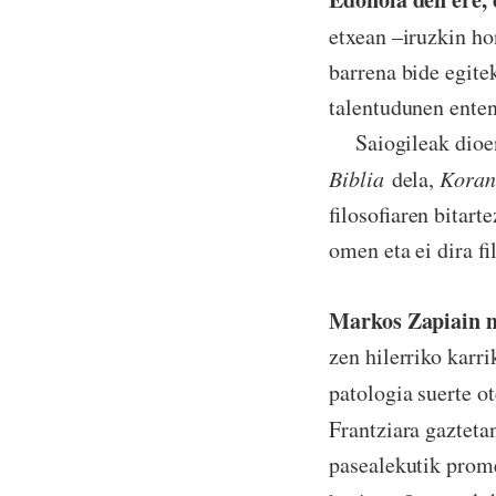
etxean –iruzkin ho
barrena bide egite
talentudunen enten
Saiogileak dioenez
Biblia
dela,
Koran
filosofiaren bitart
omen eta ei dira fi
Markos Zapiain m
zen hilerriko karr
patologia suerte o
Frantziara gaztetan
pasealekutik prome