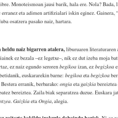
libre. Monoteismoan jausi barik, hala ere. Nola? Bada, 
n
erranez eta adimen artifizialari iskin eginez. Gainera, 
luba osatzera pasako naiz, hartara.
 heldu naiz bigarren atalera,
liburuaren literaturaren 
ainek ez bezala –ez legetxe–, nik ez dut izeba moja bat
rtaz, ez naiz egundo seroren
begikoa
izan, ez
begizkoa
e
 betidanik, euskararekin barne:
begikoa
eta
begizkoa
ber
. Bestera erranik, berbarako:
ongia
eta
gaizkia
bereiztea 
batez bereiztea. Zaila biak separatzea duzue. Euskara ja
ntzea
.
Gaizkia
eta
Ongia
, alegia.
ez zaitezte kokildu irakurle dohaindu horiek.
Ni ez na