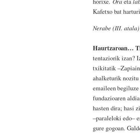
horixe.
Ora
eta
la
Kafetxo bat hartur
Nerabe (III. atala)
Haurtzaroan… Ti
tentaziorik izan? I
txikitatik –Zapiai
ahalketurik nozitu 
emaileen begiluze
fundazioaren aldia
hasten dira; hasi z
–paraleloki edo– er
gure gogoan. Galde