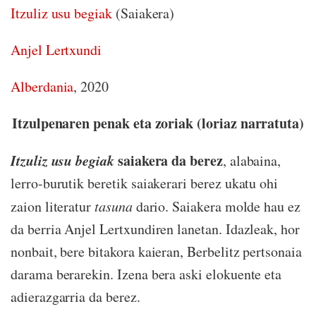
Itzuliz usu begiak
(Saiakera)
Anjel Lertxundi
Alberdania
, 2020
Itzulpenaren penak eta zoriak (loriaz narratuta)
Itzuliz usu begiak
saiakera da berez
, alabaina,
lerro-burutik beretik saiakerari berez ukatu ohi
zaion literatur
tasuna
dario. Saiakera molde hau ez
da berria Anjel Lertxundiren lanetan. Idazleak, hor
nonbait, bere bitakora kaieran, Berbelitz pertsonaia
darama berarekin. Izena bera aski elokuente eta
adierazgarria da berez.