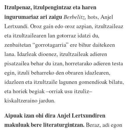
Itzulpenaz, itzulpengintzaz eta haren
ingurumariaz ari zaigu
Berbelitz,
hots, Anjel
Lertxundi. Oroz gain edo oroz azpian, itzultzaileaz
eta itzultzailearen lan gotorraz idatzi du,
zenbaitetan “gorrotagarria” ere bihur daitekeen
lana. Idazleak dioenez, itzultzaileak adieren
pisatzailea behar du izan, horretarako adieren testa
egin, itzuli beharreko den obraren idazlearen,
idazleen eta itzultzaile lagunen gomendioak bilatu,
eta horiek begiak –orriak usu itzuliz–
kiskaltzeraino jardun.
Aipuak izan ohi dira Anjel Lertxundiren
makuluak bere literaturgintzan.
Beraz, adi egon