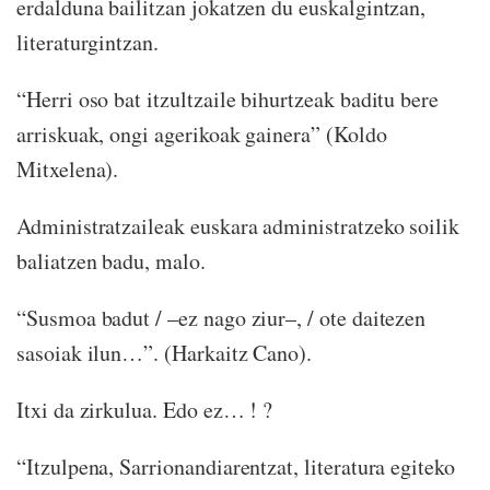
erdalduna bailitzan jokatzen du euskalgintzan,
literaturgintzan.
“Herri oso bat itzultzaile bihurtzeak baditu bere
arriskuak, ongi agerikoak gainera” (Koldo
Mitxelena).
Administratzaileak euskara administratzeko soilik
baliatzen badu, malo.
“Susmoa badut / –ez nago ziur–, / ote daitezen
sasoiak ilun…”. (Harkaitz Cano).
Itxi da zirkulua. Edo ez… ! ?
“Itzulpena, Sarrionandiarentzat, literatura egiteko