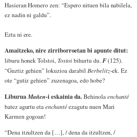
Hasieran Homero zen: “Espero nituen bila nabilela,
ez nadin ni galdu”.
Ezta ni ere.
Amaitzeko, nire zirriborroetan bi apunte ditut:
F
liburu honek Tolstoi,
Tostoi
bihurtu du.
(125).
“Guztiz gehien” lokuzioa darabil
Berbelitz
-ek. Ez
ote “gutiz gehien” zuzenagoa, edo hobe?
Liburua
Mañen
-i eskainia da.
Behinola
enchanté
batez agurtu eta
enchanté
ezagutu nuen Mari
Karmen gogoan!
“Dena itzultzen da […], / dena da itzultzen, /