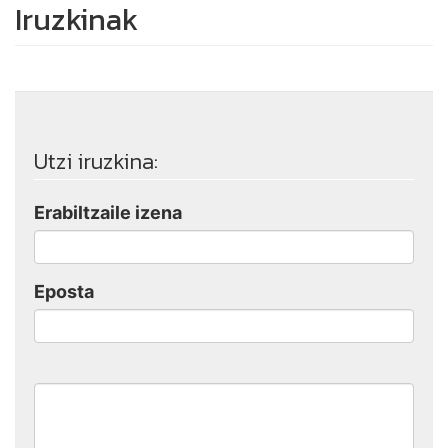
Iruzkinak
Utzi iruzkina:
Erabiltzaile izena
Eposta