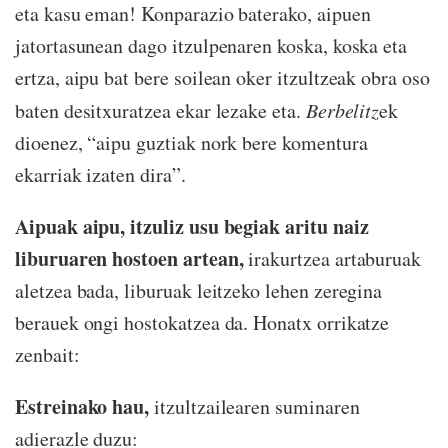
eta kasu eman! Konparazio baterako, aipuen
jatortasunean dago itzulpenaren koska, koska eta
ertza, aipu bat bere soilean oker itzultzeak obra oso
baten desitxuratzea ekar lezake eta.
Berbelitz
ek
dioenez, “aipu guztiak nork bere komentura
ekarriak izaten dira”.
Aipuak aipu, itzuliz usu begiak aritu naiz
liburuaren hostoen artean,
irakurtzea artaburuak
aletzea bada, liburuak leitzeko lehen zeregina
berauek ongi hostokatzea da. Honatx orrikatze
zenbait:
Estreinako hau,
itzultzailearen suminaren
adierazle duzu: