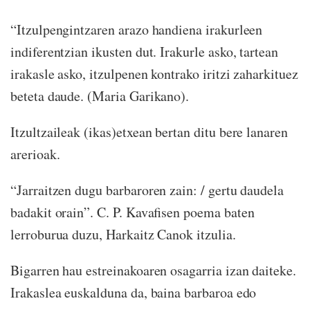
“Itzulpengintzaren arazo handiena irakurleen
indiferentzian ikusten dut. Irakurle asko, tartean
irakasle asko, itzulpenen kontrako iritzi zaharkituez
beteta daude. (Maria Garikano).
Itzultzaileak (ikas)etxean bertan ditu bere lanaren
arerioak.
“Jarraitzen dugu barbaroren zain: / gertu daudela
badakit orain”. C. P. Kavafisen poema baten
lerroburua duzu, Harkaitz Canok itzulia.
Bigarren hau estreinakoaren osagarria izan daiteke.
Irakaslea euskalduna da, baina barbaroa edo