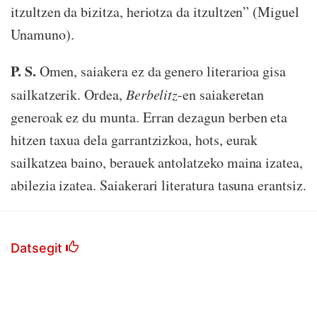
itzultzen da bizitza, heriotza da itzultzen” (Miguel
Unamuno).
P. S.
Omen, saiakera ez da genero literarioa gisa
sailkatzerik. Ordea,
Berbelitz
-en saiakeretan
generoak ez du munta. Erran dezagun berben eta
hitzen taxua dela garrantzizkoa, hots, eurak
sailkatzea baino, berauek antolatzeko maina izatea,
abilezia izatea. Saiakerari literatura tasuna erantsiz.
Datsegit