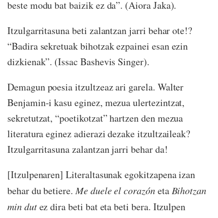
beste modu bat baizik ez da”. (Aiora Jaka).
Itzulgarritasuna beti zalantzan jarri behar ote!?
“Badira sekretuak bihotzak ezpainei esan ezin
dizkienak”. (Issac Bashevis Singer).
Demagun poesia itzultzeaz ari garela. Walter
Benjamin-i kasu eginez, mezua ulertezintzat,
sekretutzat, “poetikotzat” hartzen den mezua
literatura eginez adierazi dezake itzultzaileak?
Itzulgarritasuna zalantzan jarri behar da!
[Itzulpenaren] Literaltasunak egokitzapena izan
behar du betiere.
Me duele el corazón
eta
Bihotzan
min dut
ez dira beti bat eta beti bera. Itzulpen