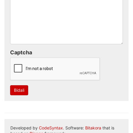
Captcha
Bidali
Developed by
CodeSyntax
. Software:
Bitakora
that is