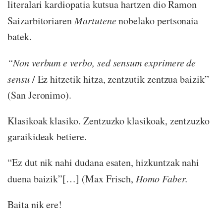
literalari kardiopatia kutsua hartzen dio Ramon
Saizarbitoriaren
Martutene
nobelako pertsonaia
batek.
“Non verbum e verbo, sed sensum exprimere de
sensu
/ Ez hitzetik hitza, zentzutik zentzua baizik”
(San Jeronimo).
Klasikoak klasiko. Zentzuzko klasikoak, zentzuzko
garaikideak betiere.
“Ez dut nik nahi dudana esaten, hizkuntzak nahi
duena baizik”[…] (Max Frisch,
Homo Faber.
Baita nik ere!