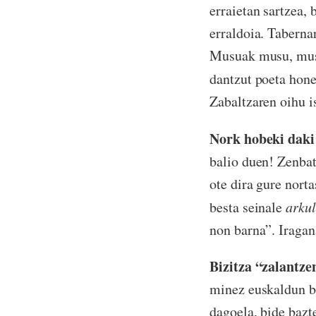
erraietan sartzea, b
erraldoia. Taberna
Musuak musu, musu
dantzut poeta hone
Zabaltzaren oihu is
Nork hobeki daki
balio duen! Zenbat
ote dira gure nor
besta seinale
arku
non barna”. Iragana
Bizitza “zalantze
minez euskaldun bi
dagoela, bide bazt