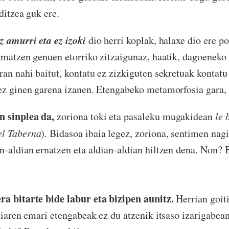
ditzea guk ere.
z amurri eta ez izoki
dio herri koplak, halaxe dio ere p
umatzen genuen etorriko zitzaigunaz, haatik, dagoeneko
ran nahi baitut, kontatu ez zizkiguten sekretuak kontatu 
ez ginen garena izanen. Etengabeko metamorfosia gara, 
 sinplea da,
zoriona toki eta pasaleku mugakidean
le 
l Taberna
). Bidasoa ibaia legez, zoriona, sentimen nag
n-aldian ernatzen eta aldian-aldian hiltzen dena. Non?
ra bitarte bide labur eta bizipen aunitz.
Herrian goit
baiaren emari etengabeak ez du atzenik itsaso izarigabea