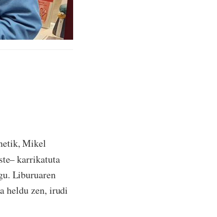
netik, Mikel
ste– karrikatuta
gu. Liburuaren
a heldu zen, irudi