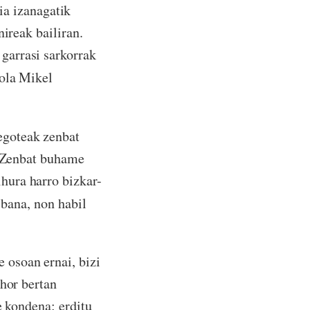
pia izanagatik
ireak bailiran.
garrasi sarkorrak
nola Mikel
egoteak zenbat
! Zenbat buhame
hura harro bizkar-
 bana, non habil
 osoan ernai, bizi
 hor bertan
e kondena: erditu