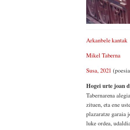
Arkanbele kantak
Mikel Taberna
Susa, 2021
(poesia
Hogei urte joan 
Tabernarena alegia
zituen, eta ene u
plazaratze garaia j
luke ordea, udaldi