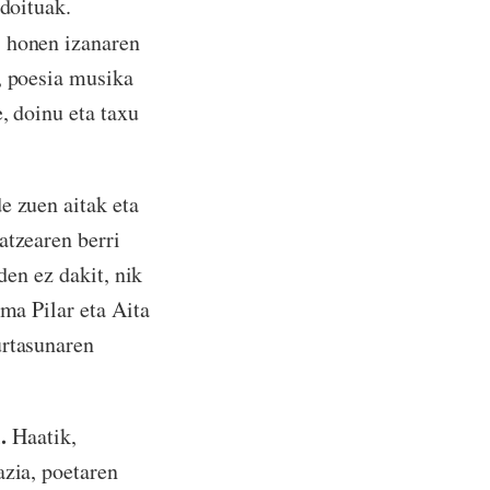
-doituak.
, honen izanaren
, poesia musika
, doinu eta taxu
e zuen aitak eta
atzearen berri
den ez dakit, nik
Ama Pilar eta Aita
urtasunaren
.
Haatik,
azia, poetaren