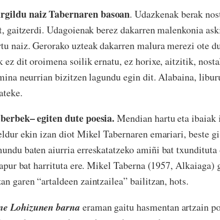
rgildu naiz Tabernaren basoan
. Udazkenak berak nos
it, gaitzerdi. Udagoienak berez dakarren malenkonia aski
tu naiz. Gerorako uzteak dakarren malura merezi ote dut
ez dit oroimena soilik ernatu, ez horixe, aitzitik, nost
imina neurrian bizitzen lagundu egin dit. Alabaina, libur
zateke.
 berbek– egiten dute poesia.
Mendian hartu eta ibaiak i
eldur ekin izan diot Mikel Tabernaren emariari, beste gi
undu baten aiurria erreskatatzeko amiñi bat txundituta 
a apur bat harrituta ere. Mikel Taberna (1957, Alkaiaga)
an garen “artaldeen zaintzailea” bailitzan, hots.
ne Lohizunen barna
eraman gaitu hasmentan artzain po