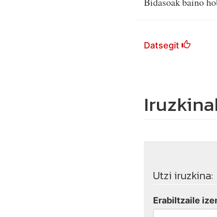
Bidasoak baino ho
Datsegit
Iruzkina
Utzi iruzkina:
Erabiltzaile ize