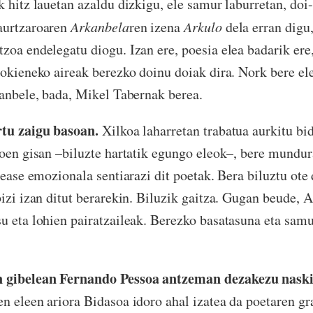
k hitz lauetan azaldu dizkigu, ele samur laburretan, doi
aurtzaroaren
Arkanbela
ren izena
Arkulo
dela erran digu
zoa endelegatu diogu. Izan ere, poesia elea badarik ere
zokieneko aireak berezko doinu doiak dira. Nork bere ele
kanbele, bada, Mikel Tabernak berea.
rtu zaigu basoan.
Xilkoa laharretan trabatua aurkitu bid
goen gisan –biluzte hartatik egungo eleok–, bere mundur
tease emozionala sentiarazi dit poetak. Bera biluztu ote 
bizi izan ditut berarekin. Biluzik gaitza. Gugan beude, 
u eta lohien pairatzaileak. Berezko basatasuna eta sam
 gibelean Fernando Pessoa antzeman dezakezu naski
n eleen ariora Bidasoa idoro ahal izatea da poetaren gr