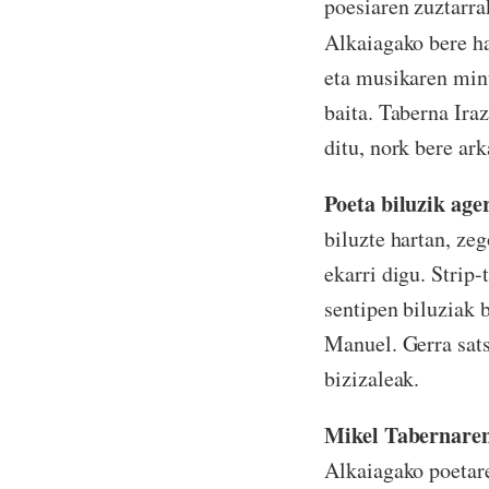
poesiaren zuztarra
Alkaiagako bere h
eta musikaren mint
baita. Taberna Ira
ditu, nork bere ar
Poeta biluzik age
biluzte hartan, ze
ekarri digu. Strip-
sentipen biluziak 
Manuel. Gerra sats
bizizaleak.
Mikel Tabernaren
Alkaiagako poetare