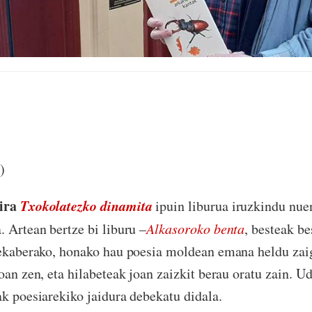
)
dira
Txokolatezko dinamita
ipuin liburua iruzkindu nue
. Artean bertze bi liburu –
Alkasoroko benta
, besteak be
stekaberako, honako hau poesia moldean emana heldu zai
oan zen, eta hilabeteak joan zaizkit berau oratu zain. Ud
ak poesiarekiko jaidura debekatu didala.