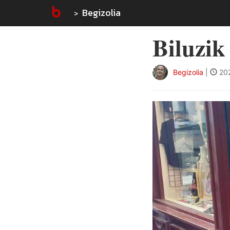
Begizolia
Biluzik
Begizolia
|
202