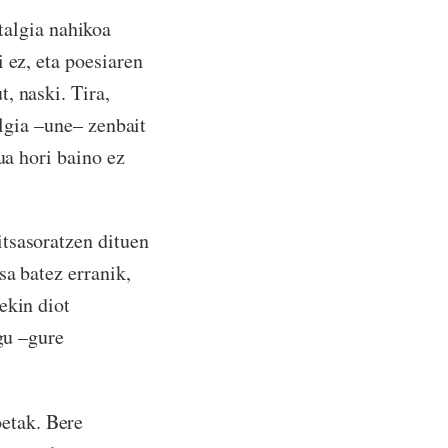
talgia nahikoa
 ez, eta poesiaren
, naski. Tira,
algia –une– zenbait
ua hori baino ez
tsasoratzen dituen
sa batez erranik,
ekin diot
 gu –gure
etak. Bere