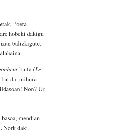
oetak. Poeta
 are hobeki dakigu
izan balizkigute,
alabaina.
bonheur
baita (
Le
i bat da, mihura
 Bidasoan! Non? Ur
i basoa, mendian
n. Nork daki