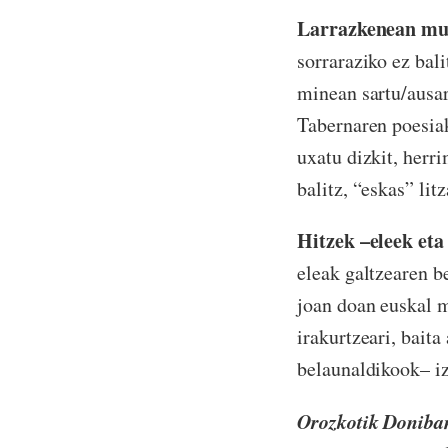
Larrazkenean mu
sorraraziko ez bal
minean sartu/ausar
Tabernaren poesiak 
uxatu dizkit, herr
balitz, “eskas” lit
Hitzek –eleek eta
eleak galtzearen b
joan doan euskal m
irakurtzeari, bait
belaunaldikook– iz
Orozkotik Doniba