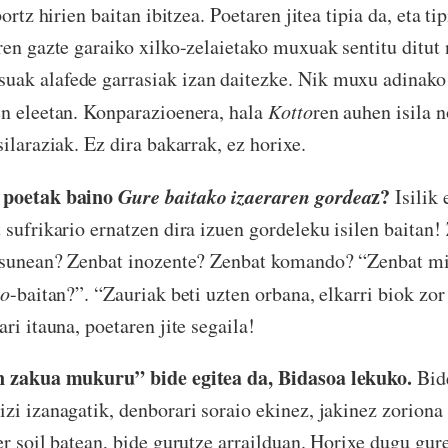
ortz hirien baitan ibitzea. Poetaren jitea tipia da, eta ti
ren gazte garaiko xilko-zelaietako muxuak sentitu ditut n
ak alafede garrasiak izan daitezke. Nik muxu adinako 
n eleetan. Konparazioenera, hala
Kotto
ren auhen isila 
ilaraziak. Ez dira bakarrak, ez horixe.
 poetak baino
Gure baitako izaeraren gordea
z?
Isilik 
 sufrikario ernatzen dira izuen gordeleku isilen baitan
tasunean? Zenbat inozente? Zenbat komando? “Zenbat mi
lo
-baitan?”. “Zauriak beti uzten orbana, elkarri biok zor
ri itauna, poetaren jite segaila!
n zakua mukuru” bide egitea da, Bidasoa lekuko.
Bide
zi izanagatik, denborari soraio ekinez, jakinez zoriona
er soil batean, bide gurutze arrailduan. Horixe dugu gur