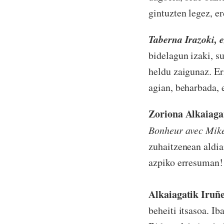
gintuzten legez, er
Taberna Irazoki, e
bidelagun izaki, s
heldu zaigunaz. Er
agian, beharbada, 
Zoriona Alkaiagan
Bonheur avec
Mike
zuhaitzenean aldia
azpiko erresuman!
Alkaiagatik Iruñe
beheiti itsasoa. I