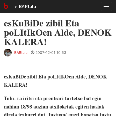
BARtulu
Tog
navi
esKuBiDe zibil Eta
poLItIkOen Alde, DENOK
KALERA!
BARtulu
|
2007-12-01 10:53
esKuBiDe zibil Eta poLItIkOen Alde, DENOK
KALERA!
Tulu- ra iritsi eta prentsari tartetxo bat egin
nahian 18/98 auzian atxiloketak egiten hasiak
direla irakurri dut. Justuan( guzti honetan justu