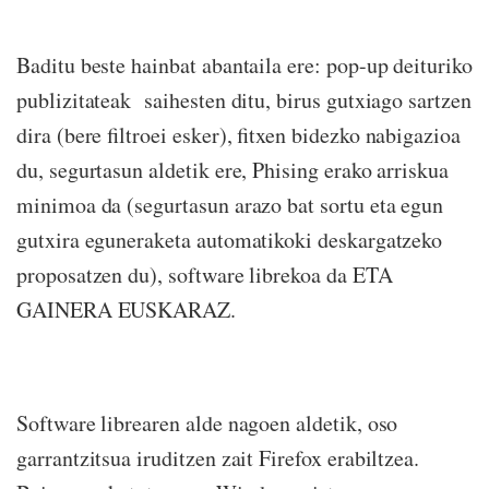
Baditu beste hainbat abantaila ere: pop-up deituriko
publizitateak saihesten ditu, birus gutxiago sartzen
dira (bere filtroei esker), fitxen bidezko nabigazioa
du, segurtasun aldetik ere, Phising erako arriskua
minimoa da (segurtasun arazo bat sortu eta egun
gutxira eguneraketa automatikoki deskargatzeko
proposatzen du), software librekoa da ETA
GAINERA EUSKARAZ.
Software librearen alde nagoen aldetik, oso
garrantzitsua iruditzen zait Firefox erabiltzea.