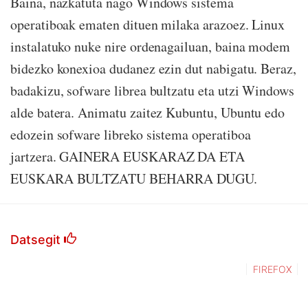
Baina, nazkatuta nago Windows sistema
operatiboak ematen dituen milaka arazoez. Linux
instalatuko nuke nire ordenagailuan, baina modem
bidezko konexioa dudanez ezin dut nabigatu. Beraz,
badakizu, sofware librea bultzatu eta utzi Windows
alde batera. Animatu zaitez Kubuntu, Ubuntu edo
edozein sofware libreko sistema operatiboa
jartzera. GAINERA EUSKARAZ DA ETA
EUSKARA BULTZATU BEHARRA DUGU.
Datsegit
FIREFOX