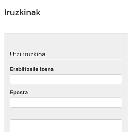
Iruzkinak
Utzi iruzkina:
Erabiltzaile izena
Eposta