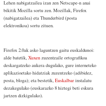
Lehen nabigatzailea izan zen Netscape-n anai
bikitik Mozilla sortu zen. Mozillak, Firefox
(nabigatzailea) eta Thunderbird (posta
elektronikoa) sortu zituen.
Firefox 2.0ak asko laguntzen gaitu euskaldunoi:
alde batetik,
Xuxen
zuzentzaile ortografikoa
deskargatzeko aukera dugulako, gure interneteko
aplikazioetako hidatziak zuzentzeko (adibidez,
posta, bloga); eta bestetik,
Euskalbar
instalatu
dezakegulako (euskarazko 8 hiztegi beti eskura
jartzen dizkigulako).