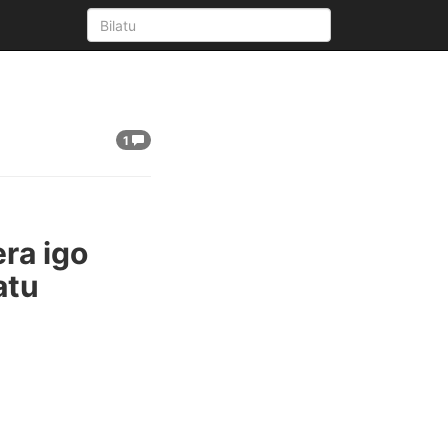
1
era igo
atu