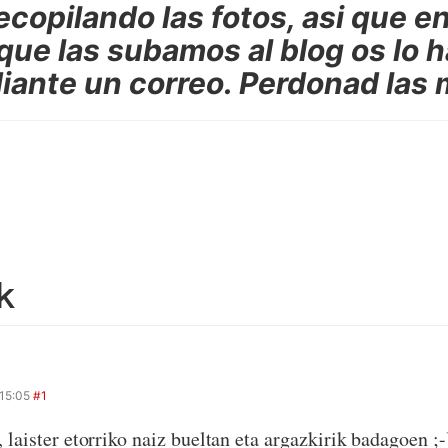
copilando las fotos, asi que en
ue las subamos al blog os lo 
ante un correo. Perdonad las 
k
 15:05
#1
 laister etorriko naiz bueltan eta argazkirik badagoen ;-