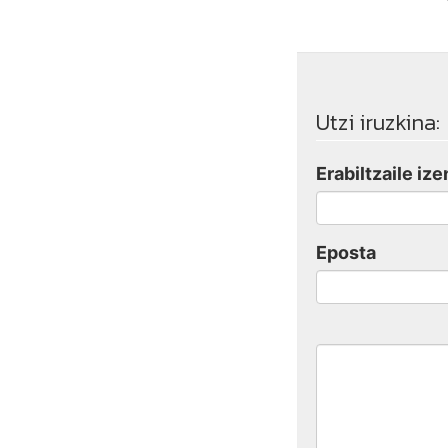
Utzi iruzkina:
Erabiltzaile ize
Eposta