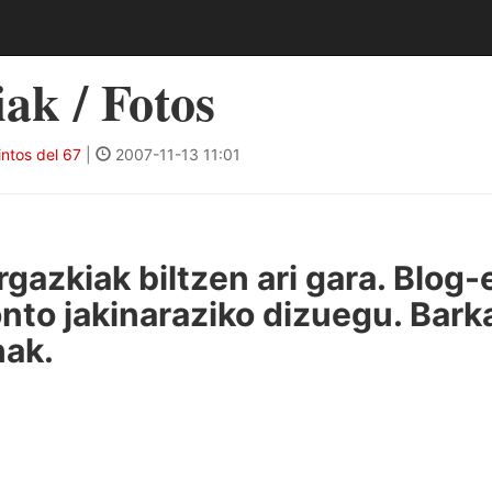
ak / Fotos
ntos del 67
|
2007-11-13 11:01
rgazkiak biltzen ari gara. Blog-
nto jakinaraziko dizuegu. Bark
ak.