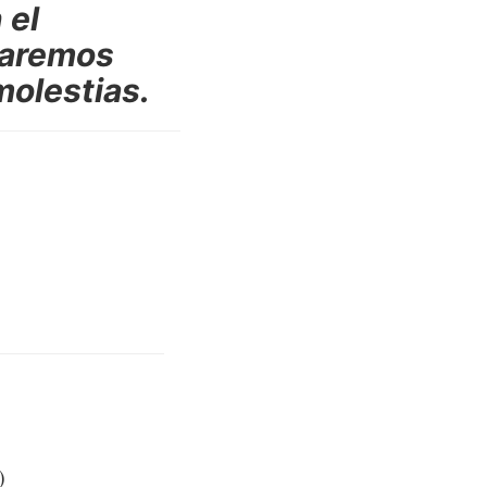
 el
haremos
molestias.
)