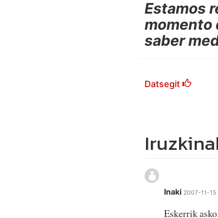
Estamos re
momento q
saber medi
Datsegit
Iruzkina
Inaki
2007-11-15
Eskerrik asko,