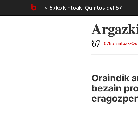
67ko kintoak-Quintos del 67
Argazki
67ko kintoak-Qui
Oraindik a
bezain pro
eragozpen