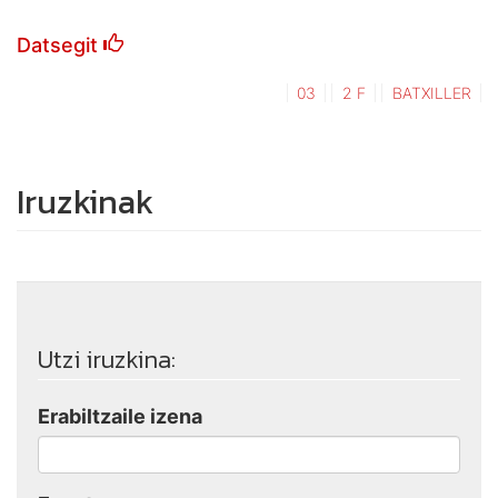
Datsegit
03
2 F
BATXILLER
Iruzkinak
Utzi iruzkina:
Erabiltzaile izena