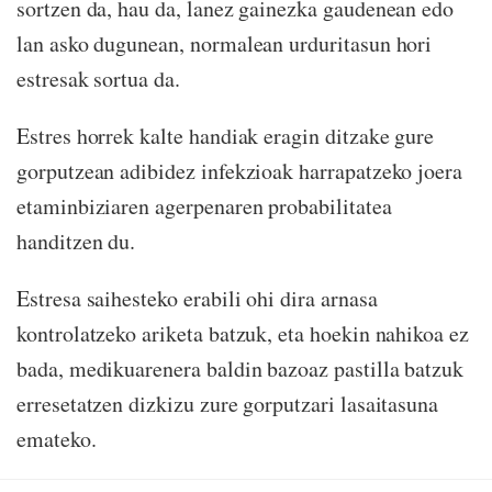
sortzen da, hau da, lanez gainezka gaudenean edo
lan asko dugunean, normalean urduritasun hori
estresak sortua da.
Estres horrek kalte handiak eragin ditzake gure
gorputzean adibidez infekzioak harrapatzeko joera
etaminbiziaren agerpenaren probabilitatea
handitzen du.
Estresa saihesteko erabili ohi dira arnasa
kontrolatzeko ariketa batzuk, eta hoekin nahikoa ez
bada, medikuarenera baldin bazoaz pastilla batzuk
erresetatzen dizkizu zure gorputzari lasaitasuna
emateko.