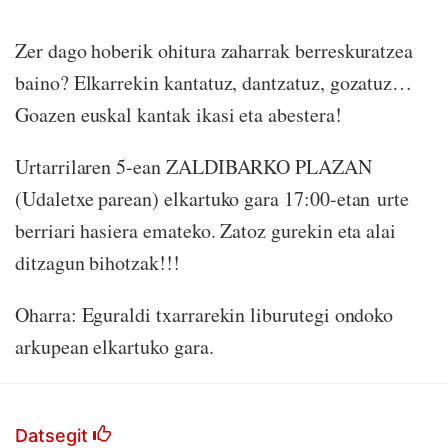
Zer dago hoberik ohitura zaharrak berreskuratzea
baino? Elkarrekin kantatuz, dantzatuz, gozatuz…
Goazen euskal kantak ikasi eta abestera!
Urtarrilaren 5-ean ZALDIBARKO PLAZAN
(Udaletxe parean) elkartuko gara 17:00-etan urte
berriari hasiera emateko. Zatoz gurekin eta alai
ditzagun bihotzak!!!
Oharra: Eguraldi txarrarekin liburutegi ondoko
arkupean elkartuko gara.
Datsegit