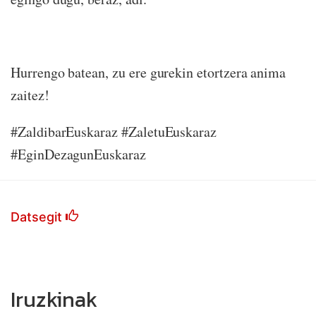
Hurrengo batean, zu ere gurekin etortzera anima
zaitez!
#ZaldibarEuskaraz #ZaletuEuskaraz
#EginDezagunEuskaraz
Datsegit
Iruzkinak