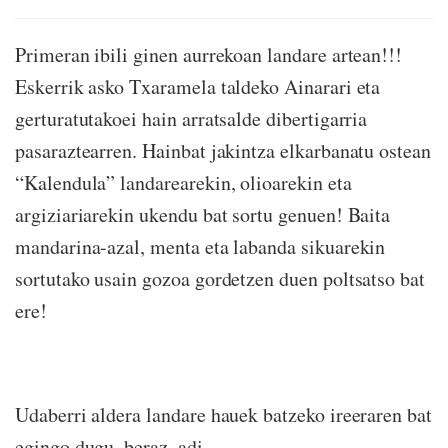
Primeran ibili ginen aurrekoan landare artean!!!
Eskerrik asko Txaramela taldeko Ainarari eta
gerturatutakoei hain arratsalde dibertigarria
pasaraztearren. Hainbat jakintza elkarbanatu ostean
“Kalendula” landarearekin, olioarekin eta
argiziariarekin ukendu bat sortu genuen! Baita
mandarina-azal, menta eta labanda sikuarekin
sortutako usain gozoa gordetzen duen poltsatso bat
ere!
Udaberri aldera landare hauek batzeko ireeraren bat
egingo dugu, beraz, adi.