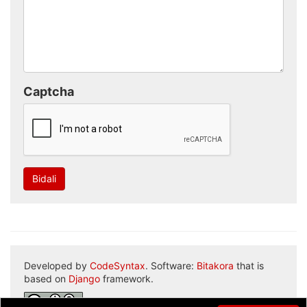
Captcha
Bidali
Developed by
CodeSyntax
. Software:
Bitakora
that is
based on
Django
framework.