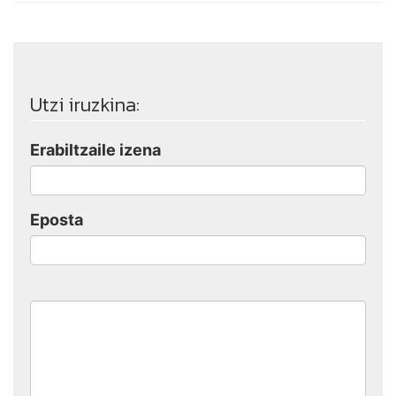
Utzi iruzkina:
Erabiltzaile izena
Eposta