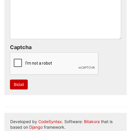
Captcha
Bidali
Developed by
CodeSyntax
. Software:
Bitakora
that is
based on
Django
framework.