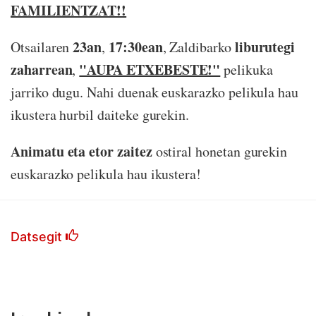
FAMILIENTZAT!!
23an
17:30ean
liburutegi
Otsailaren
,
, Zaldibarko
zaharrean
"AUPA ETXEBESTE!"
,
pelikuka
jarriko dugu. Nahi duenak euskarazko pelikula hau
ikustera hurbil daiteke gurekin.
Animatu eta etor zaitez
ostiral honetan gurekin
euskarazko pelikula hau ikustera!
Datsegit