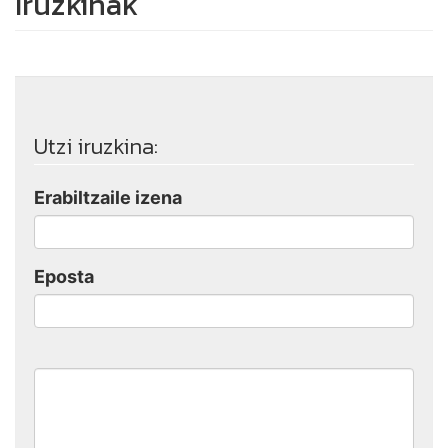
Iruzkinak
Utzi iruzkina:
Erabiltzaile izena
Eposta