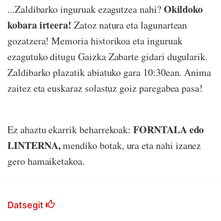
Okildoko
...Zaldibarko inguruak ezagutzea nahi?
kobara irteera!
Zatoz natura eta lagunartean
gozatzera! Memoria historikoa eta inguruak
ezagutuko ditugu Gaizka Zabarte gidari dugularik.
Zaldibarko plazatik abiatuko gara 10:30ean. Anima
zaitez eta euskaraz solastuz goiz paregabea pasa!
FORNTALA edo
Ez ahaztu ekarrik beharrekoak:
LINTERNA,
mendiko botak, ura eta nahi izanez
gero hamaiketakoa.
Datsegit