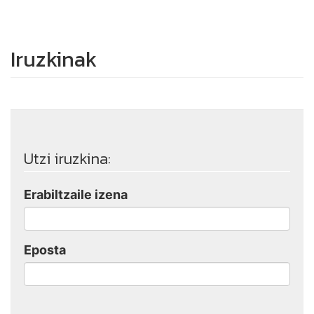
Iruzkinak
Utzi iruzkina:
Erabiltzaile izena
Eposta