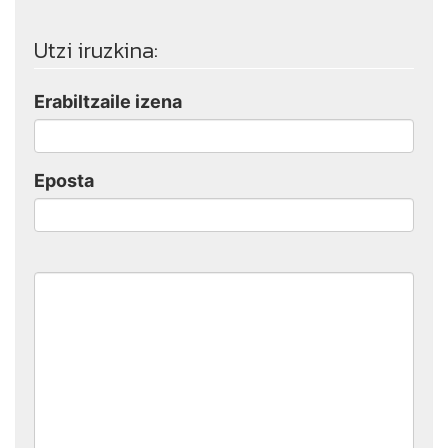
Utzi iruzkina:
Erabiltzaile izena
Eposta