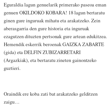
Eguraldia lagun genuelarik primerako paseoa eman
genuen OKILDOKO KOBARA! 18 lagun bertaratu
ginen gure inguruak mihatu eta arakatzeko. Zein
aberasgarria den gure historia eta inguruak
ezagutzen dituzten pertsonak gure artean edukitzea.
Hemendik eskerrik beroenak GAIZKA ZABARTE
(gida) eta DELFIN ZUBIZARRETARI
(Argazkiak), eta bertaratu zineten gainontzeko
guztieri.
Oraindik ere koba zati bat arakatzeko gelditzen
zaigu…