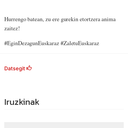
Hurrengo batean, zu ere gurekin etortzera anima
zaitez!
#EginDezagunEuskaraz #ZaletuEuskaraz
Datsegit
Iruzkinak