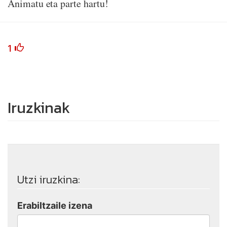
Animatu eta parte hartu!
1
Iruzkinak
Utzi iruzkina:
Erabiltzaile izena