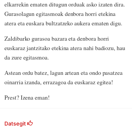
elkarrekin ematen ditugun orduak asko izaten dira.
Gurasolagun egitasmoak denbora horri etekina
atera eta euskara bultzatzeko aukera ematen digu.
Zaldibarko gurasoa bazara eta denbora horri
euskaraz jantzitako etekina atera nahi badiozu, hau
da zure egitasmoa.
Astean ordu batez, lagun artean eta ondo pasatzea
oinarria izanda, errazagoa da euskaraz egitea!
Prest? Izena eman!
Datsegit