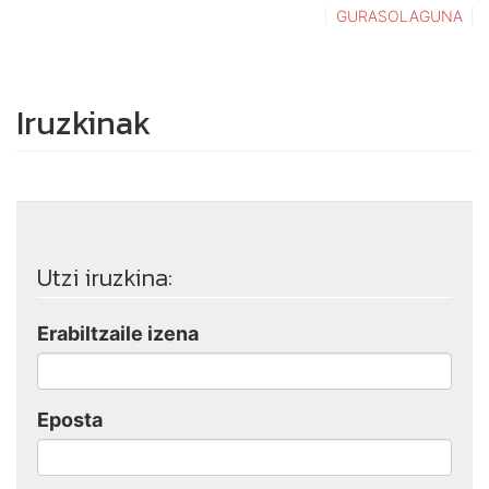
GURASOLAGUNA
Iruzkinak
Utzi iruzkina:
Erabiltzaile izena
Eposta