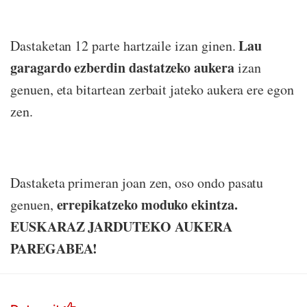
Lau
Dastaketan 12 parte hartzaile izan ginen.
garagardo ezberdin dastatzeko aukera
izan
genuen, eta bitartean zerbait jateko aukera ere egon
zen.
Dastaketa primeran joan zen, oso ondo pasatu
errepikatzeko moduko ekintza.
genuen,
EUSKARAZ JARDUTEKO AUKERA
PAREGABEA!