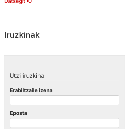
Datsegit
Iruzkinak
Utzi iruzkina:
Erabiltzaile izena
Eposta