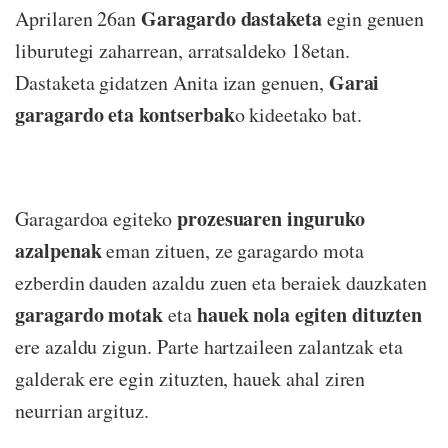
Garagardo dastaketa
Aprilaren 26an
egin genuen
liburutegi zaharrean, arratsaldeko 18etan.
Garai
Dastaketa gidatzen Anita izan genuen,
garagardo eta kontserbak
o kideetako bat.
prozesuaren inguruko
Garagardoa egiteko
azalpenak
eman zituen, ze garagardo mota
ezberdin dauden azaldu zuen eta beraiek dauzkaten
garagardo motak
hauek nola egiten dituzten
eta
ere azaldu zigun. Parte hartzaileen zalantzak eta
galderak ere egin zituzten, hauek ahal ziren
neurrian argituz.