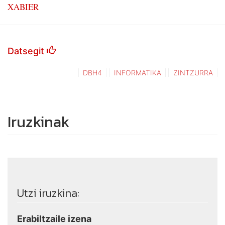
XABIER
Datsegit
DBH4
INFORMATIKA
ZINTZURRA
Iruzkinak
Utzi iruzkina:
Erabiltzaile izena