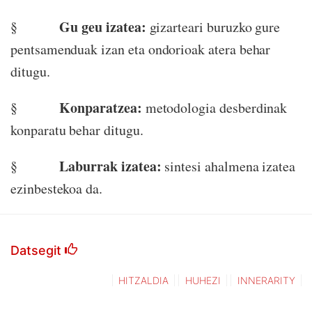
Gu geu izatea:
§
gizarteari buruzko gure
pentsamenduak izan eta ondorioak atera behar
ditugu.
Konparatzea:
§
metodologia desberdinak
konparatu behar ditugu.
Laburrak izatea:
§
sintesi ahalmena izatea
ezinbestekoa da.
Datsegit
HITZALDIA
HUHEZI
INNERARITY