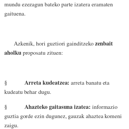
mundu ezezagun bateko parte izatera eramaten
gaituena.
zenbait
Azkenik, hori guztiori gainditzeko
aholku
proposatu zituen:
Arreta kudeatzea:
§
arreta banatu eta
kudeatu behar dugu.
Ahazteko gaitasuna izatea:
§
informazio
guztia gorde ezin dugunez, gauzak ahaztea komeni
zaigu.