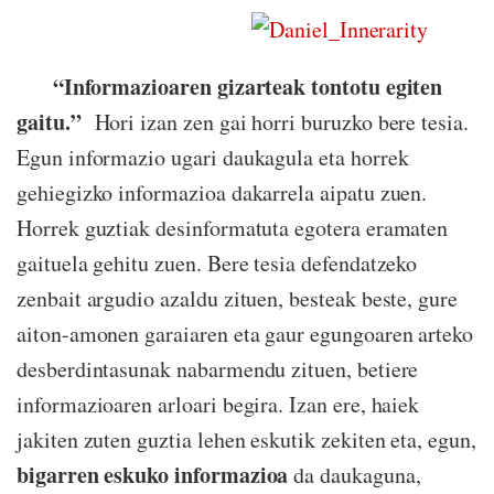
“Informazioaren gizarteak tontotu egiten
gaitu.”
Hori izan zen gai horri buruzko bere tesia.
Egun informazio ugari daukagula eta horrek
gehiegizko informazioa dakarrela aipatu zuen.
Horrek guztiak desinformatuta egotera eramaten
gaituela gehitu zuen.
Bere tesia defendatzeko
zenbait argudio azaldu zituen, besteak beste,
gure
aiton-amonen garaiaren eta gaur egungoaren arteko
desberdintasunak nabarmendu zituen, betiere
informazioaren arloari begira. Izan ere, haiek
jakiten zuten guztia lehen eskutik zekiten eta, egun,
bigarren eskuko informazioa
da daukaguna,