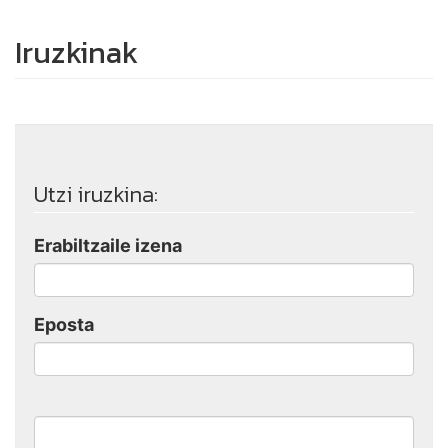
Iruzkinak
Utzi iruzkina:
Erabiltzaile izena
Eposta