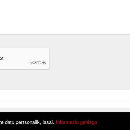
at is based on
Django
framework.
e datu pertsonalik, lasai.
Informazio gehiago