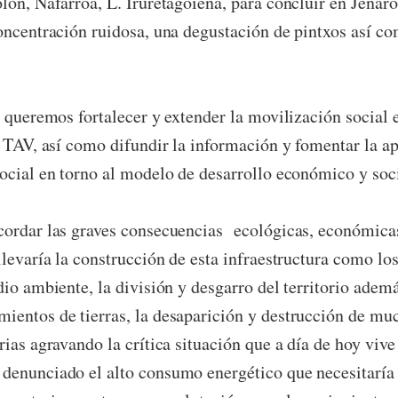
lón, Nafarroa, L. Iruretagoiena, para concluir en Jenar
oncentración ruidosa, una degustación de pintxos así c
a queremos fortalecer y extender la movilización social 
l TAV, así como difundir la información y fomentar la ap
ocial en torno al modelo de desarrollo económico y soci
ordar las graves consecuencias ecológicas, económicas
llevaría la construcción de esta infraestructura como lo
dio ambiente, la división y desgarro del territorio adem
entos de tierras, la desaparición y destrucción de muc
ias agravando la crítica situación que a día de hoy vive 
denunciado el alto consumo energético que necesitaría 