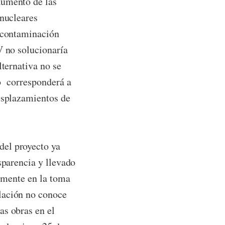
aumento de las
 nucleares
a contaminación
V no solucionaría
lternativa no se
co corresponderá a
desplazamientos de
del proyecto ya
sparencia y llevado
almente en la toma
lación no conoce
as obras en el