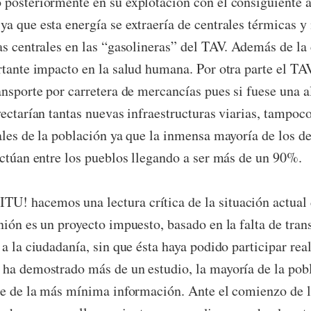
posteriormente en su explotación con el consiguiente 
a que esta energía se extraería de centrales térmicas y
as centrales en las “gasolineras” del TAV. Además de l
rtante impacto en la salud humana. Por otra parte el TA
ansporte por carretera de mercancías pues si fuese una a
yectarían tantas nuevas infraestructuras viarias, tampo
ales de la población ya que la inmensa mayoría de los 
ectúan entre los pueblos llegando a ser más de un 90%.
! hacemos una lectura crítica de la situación actual 
nión es un proyecto impuesto, basado en la falta de tran
 a la ciudadanía, sin que ésta haya podido participar re
 ha demostrado más de un estudio, la mayoría de la pob
ce de la más mínima información. Ante el comienzo de l