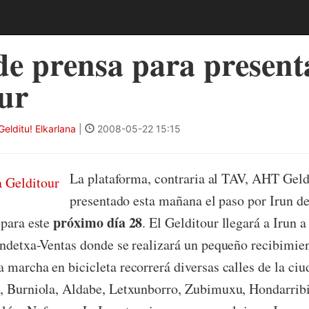
e prensa para presenta
ur
elditu! Elkarlana
|
2008-05-22 15:15
La plataforma, contraria al TAV, AHT Gel
presentado esta mañana el paso por Irun de 
próximo día 28
 para este
. El Gelditour llegará a Irun a 
andetxa-Ventas donde se realizará un pequeño recibimien
 marcha en bicicleta recorrerá diversas calles de la ciu
, Burniola, Aldabe, Letxunborro, Zubimuxu, Hondarribi