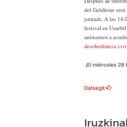
Después de informa
del Gelditour será
jornada. A las 14:
festival en Usurbi
animamos a acudir 
desobediencia civi
¡El miércoles 28 
Datsegit
Iruzkina