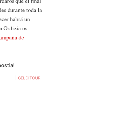
daros que el final
es durante toda la
ecer habrá un
n Ordizia os
ampaña de
ostia!
GELDITOUR