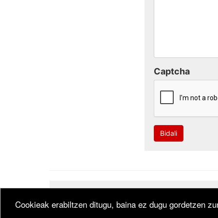
Captcha
Bidali
Developed by
CodeSyntax
. Software:
Bitakora
th
Cookieak erabiltzen ditugu, baina ez dugu gordetzen zur