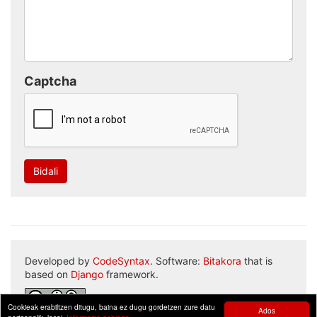
Captcha
Bidali
Developed by
CodeSyntax
. Software:
Bitakora
that is
based on
Django
framework.
Cookieak erabiltzen ditugu, baina ez dugu gordetzen zure datu
Ados