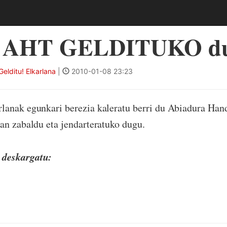
e AHT GELDITUKO d
elditu! Elkarlana
|
2010-01-08 23:23
lanak egunkari berezia kaleratu berri du Abiadura Hand
an zabaldu eta jendarteratuko dugu.
deskargatu: