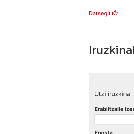
Datsegit
Iruzkina
Utzi iruzkina:
Erabiltzaile ize
Eposta