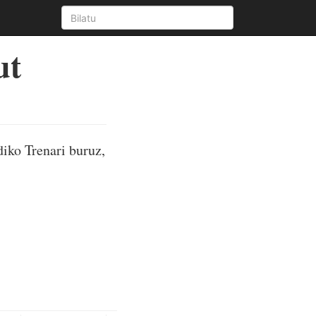
ut
iko Trenari buruz,