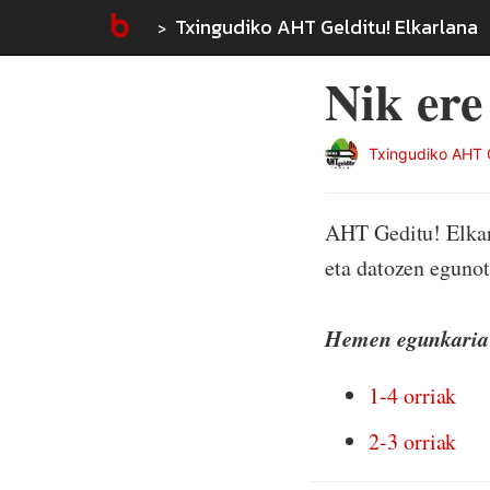
Txingudiko AHT Gelditu! Elkarlana
Nik er
Txingudiko AHT G
AHT Geditu! Elkar
eta datozen egunot
Hemen egunkaria 
1-4 orriak
2-3 orriak