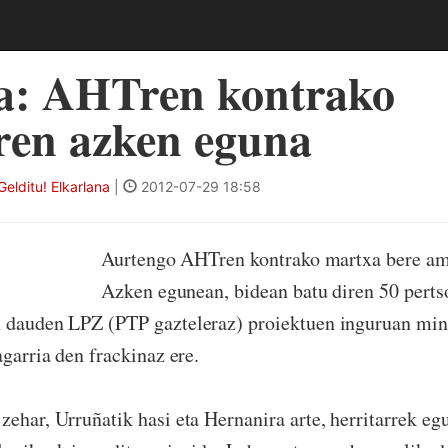
a: AHTren kontrako
ren azken eguna
elditu! Elkarlana
|
2012-07-29 18:58
Aurtengo AHTren kontrako martxa bere amai
Azken egunean, bidean batu diren 50 perts
 dauden LPZ (PTP gazteleraz) proiektuen inguruan mint
agarria den frackinaz ere.
zehar, Urruñatik hasi eta Hernanira arte, herritarrek eg