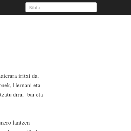
erara iritxi da.
onek, Hernani eta
zatu dira, bai eta
unero lantzen