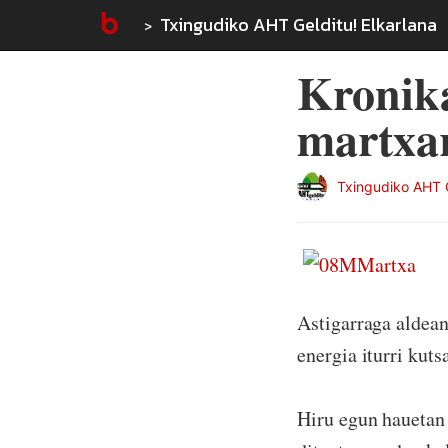
Txingudiko AHT Gelditu! Elkarlana
Kronik
martxa
Txingudiko AHT G
Astigarraga aldean
energia iturri kuts
Hiru egun hauetan 