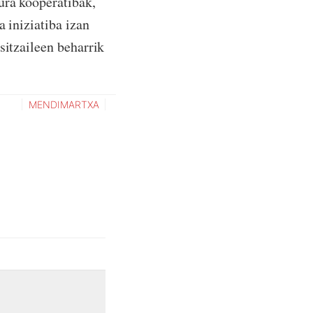
ura kooperatibak,
 iniziatiba izan
sitzaileen beharrik
MENDIMARTXA