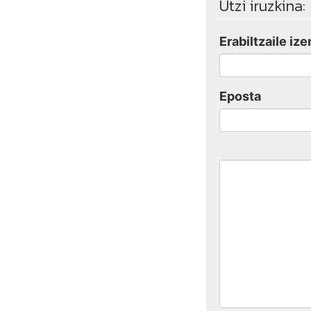
Utzi iruzkina:
Erabiltzaile ize
Eposta