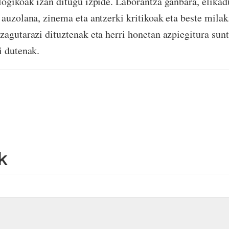
logikoak izan ditugu izpide. Laborantza ganbara, elikad
 auzolana, zinema eta antzerki kritikoak eta beste milaka
zagutarazi dituztenak eta herri honetan azpiegitura sunt
i dutenak.
k