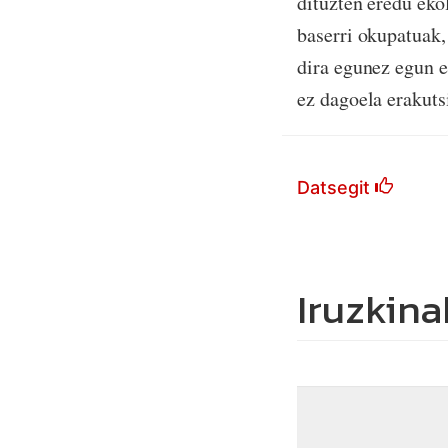
dituzten eredu eko
baserri okupatuak,
dira egunez egun e
ez dagoela erakuts
Datsegit
Iruzkina