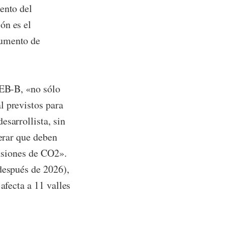
ento del
ón es el
cumento de
 EB-B, «no sólo
l previstos para
esarrollista, sin
derar que deben
misiones de CO2».
después de 2026),
afecta a 11 valles