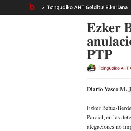
Txingudiko AHT Gelditu! Elkarlana
Ezker B
anulaci
PTP
Txingudiko AHT G
Diario Vasco M. J
Ezker Batua-Berdea
Parcial, en las de
alegaciones no imp