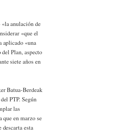
 «la anulación de
onsiderar «que el
a aplicado «una
o del Plan, aspecto
nte siete años en
zker Batua-Berdeak
s del PTP. Según
mplar las
ya que en marzo se
 descarta esta