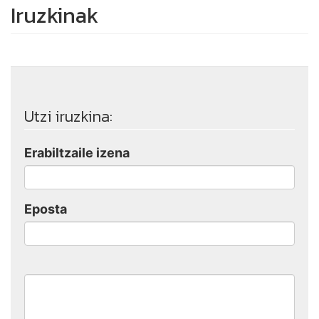
Iruzkinak
Utzi iruzkina:
Erabiltzaile izena
Eposta