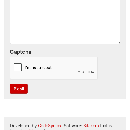
Captcha
Bidali
Developed by
CodeSyntax
. Software:
Bitakora
that is