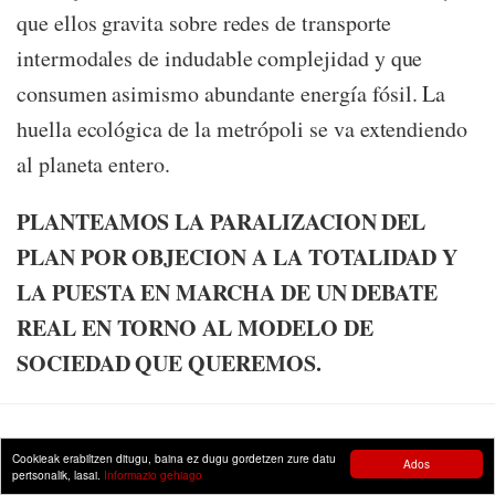
que ellos gravita sobre redes de transporte
intermodales de indudable complejidad y que
consumen asimismo abundante energía fósil. La
huella ecológica de la metrópoli se va extendiendo
al planeta entero.
PLANTEAMOS LA PARALIZACION DEL
PLAN POR OBJECION A LA TOTALIDAD Y
LA PUESTA EN MARCHA DE UN DEBATE
REAL EN TORNO AL MODELO DE
SOCIEDAD QUE QUEREMOS.
Cookieak erabiltzen ditugu, baina ez dugu gordetzen zure datu
Datsegit
Ados
pertsonalik, lasai.
Informazio gehiago