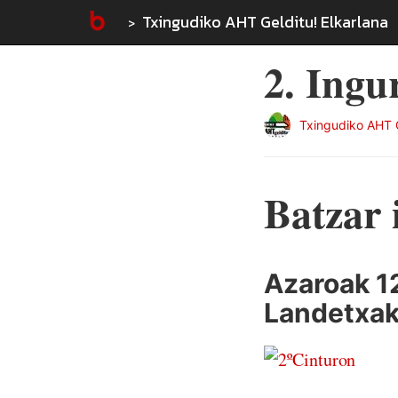
Txingudiko AHT Gelditu! Elkarlana
2. Ingu
Txingudiko AHT G
Batzar 
Azaroak 12
Landetxak