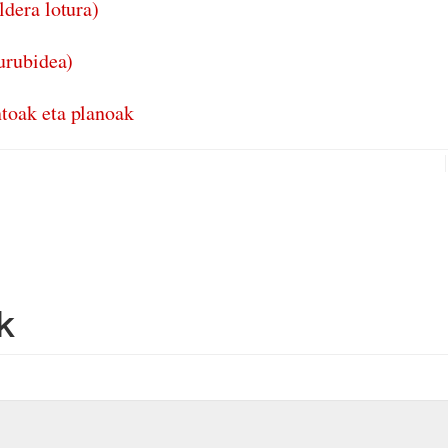
dera lotura)
urubidea)
toak eta planoak
k