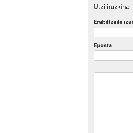
Utzi iruzkina:
Erabiltzaile ize
Eposta