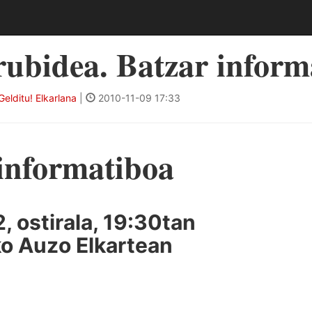
rubidea. Batzar inform
elditu! Elkarlana
|
2010-11-09 17:33
informatiboa
, ostirala, 19:30tan
o Auzo Elkartean