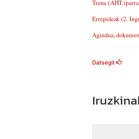
Trena (AHT iparral
Errepideak (2. Ing
Agindua, dokumen
Datsegit
Iruzkina