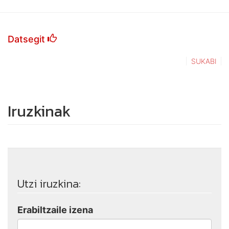
Datsegit
SUKABI
Iruzkinak
Utzi iruzkina:
Erabiltzaile izena