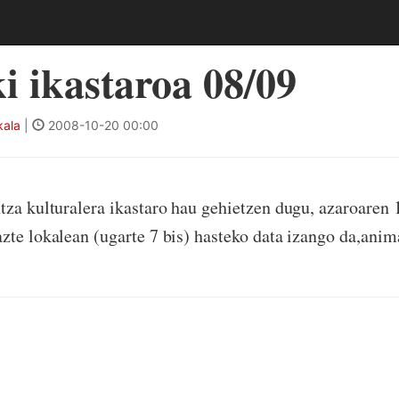
i ikastaroa 08/09
kala
|
2008-10-20 00:00
tza kulturalera ikastaro hau gehietzen dugu, azaroaren 
zte lokalean (ugarte 7 bis) hasteko data izango da,anima