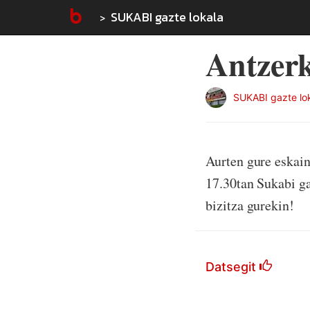
SUKABI gazte lokala
Antzerk
SUKABI gazte lo
Aurten gure eskain
17.30tan Sukabi ga
bizitza gurekin!
Datsegit