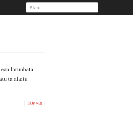
1ean larunbata
tu ta alaitu
SUKABI