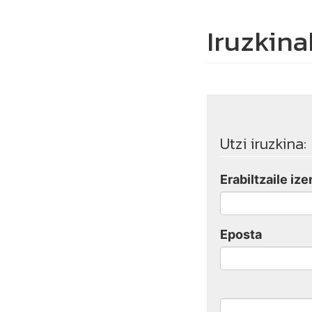
Iruzkina
Utzi iruzkina:
Erabiltzaile ize
Eposta