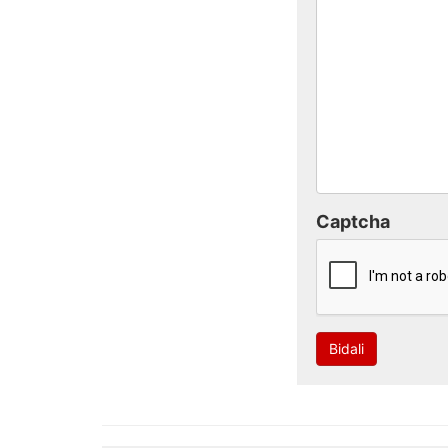
Captcha
Bidali