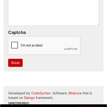
Captcha
Bidali
Developed by
CodeSyntax
. Software:
Bitakora
that is
based on
Django
framework.