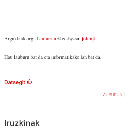
Argazkiak.org |
Lauburua
© cc-by-sa:
jokinjk
Hau lauburu bat da eta informatikako lan bat da.
Datsegit
LAUBURUA
Iruzkinak