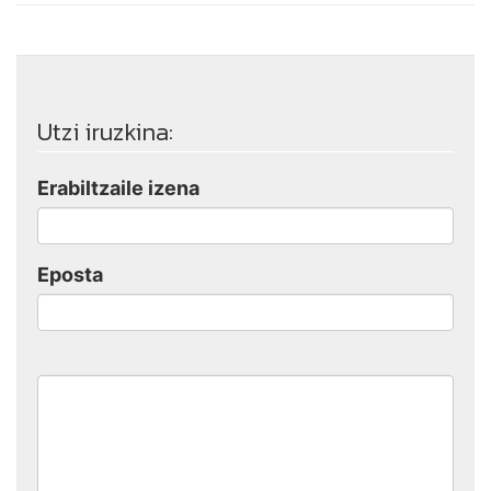
Utzi iruzkina:
Erabiltzaile izena
Eposta