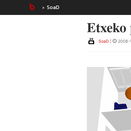
SoaD
Etxeko
SoaD
|
2008-1