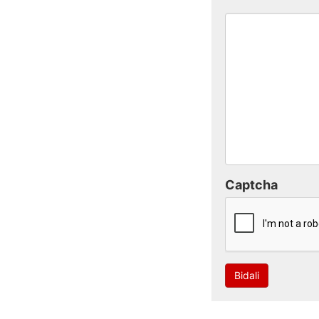
Captcha
Bidali