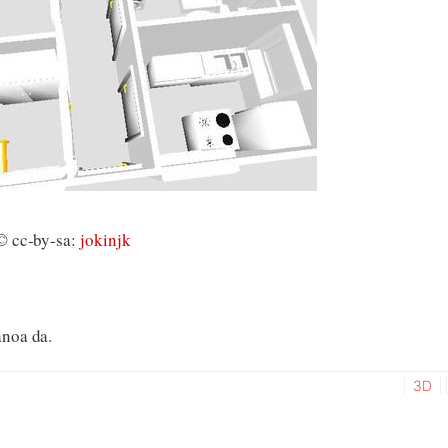
 cc-by-sa:
jokinjk
anoa da.
3D