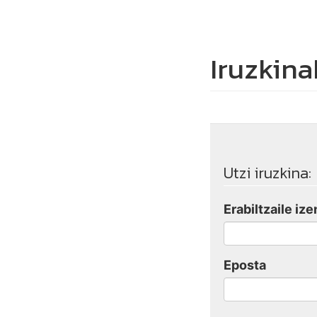
Iruzkina
Utzi iruzkina:
Erabiltzaile ize
Eposta