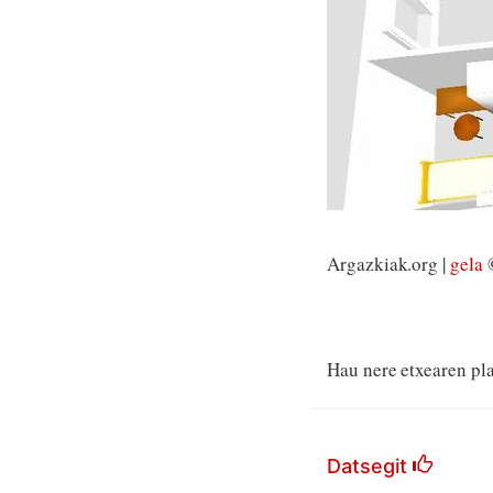
Argazkiak.org |
gela
©
Hau nere etxearen pl
Datsegit