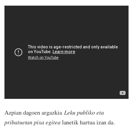
Azpian dagoen argazkia
Leku publiko eta
pribatuetan pixa egitea
lanetik hartua izan da.