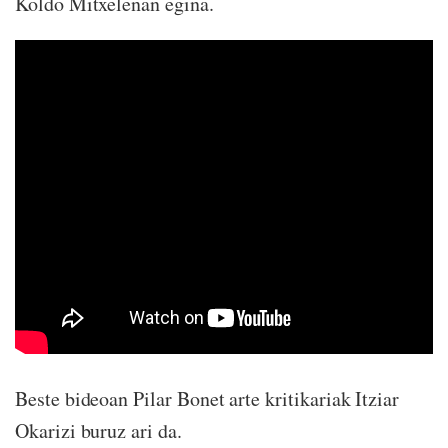
Koldo Mitxelenan egina.
Beste bideoan Pilar Bonet arte kritikariak Itziar
Okarizi buruz ari da.