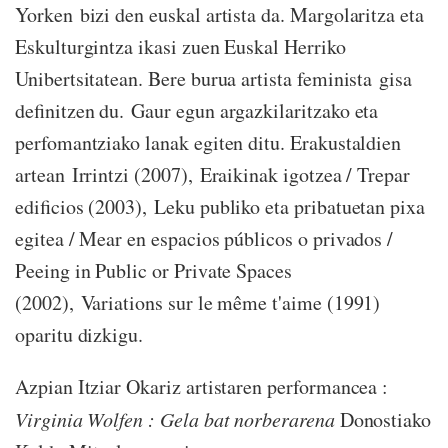
Yorken bizi den euskal artista da. Margolaritza eta
Eskulturgintza ikasi zuen Euskal Herriko
Unibertsitatean. Bere burua artista feminista gisa
definitzen du. Gaur egun argazkilaritzako eta
perfomantziako lanak egiten ditu. Erakustaldien
artean Irrintzi (2007), Eraikinak igotzea / Trepar
edificios (2003), Leku publiko eta pribatuetan pixa
egitea / Mear en espacios públicos o privados /
Peeing in Public or Private Spaces
(2002), Variations sur le même t'aime (1991)
oparitu dizkigu.
Azpian Itziar Okariz artistaren performancea :
Virginia Wolfen : Gela bat norberarena
Donostiako