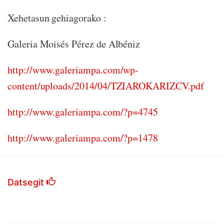
Xehetasun gehiagorako :
Galeria Moisés Pérez de Albéniz
http://www.galeriampa.com/wp-
content/uploads/2014/04/TZIAROKARIZCV.pdf
http://www.galeriampa.com/?p=4745
http://www.galeriampa.com/?p=1478
Datsegit