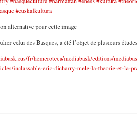
ntry
#basqueculture
#harmattan
#ehess
#kultura
#theori
basque
#euskalkultura
diabask.eus/fr/hemeroteca/mediabask/editions/mediab
cles/inclassable-eric-dicharry-mele-la-theorie-et-la-pr