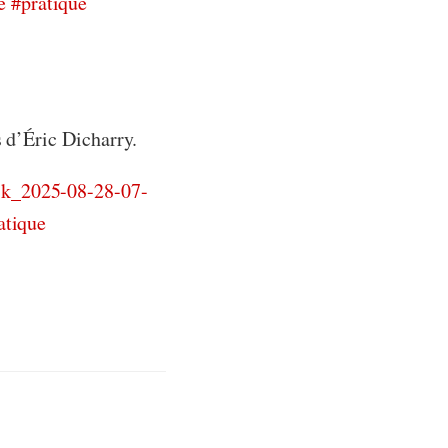
e
#pratique
ask_2025-08-28-07-
atique