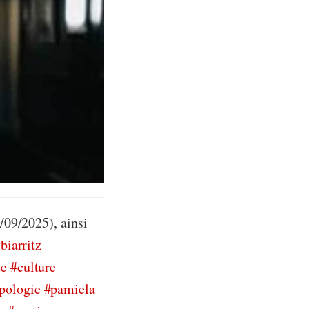
/09/2025), ainsi
biarritz
ue
#culture
pologie
#pamiela