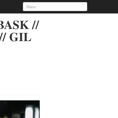
ASK //
// GIL