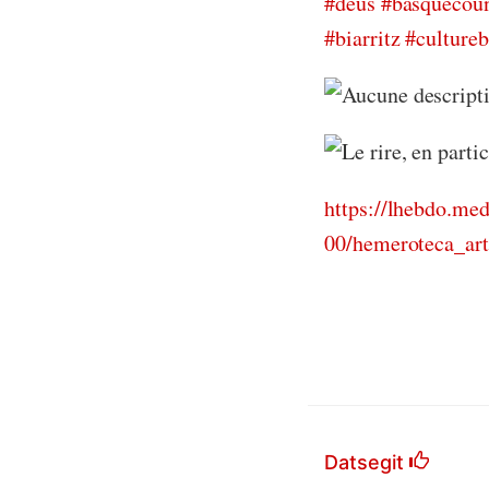
#deus
#basquecou
#biarritz
#culture
https://lhebdo.me
00/hemeroteca_arti
Datsegit