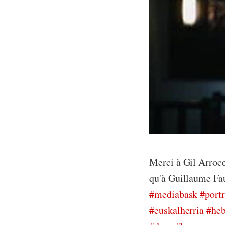
Merci à Gil Arroce
qu'à Guillaume Fa
#mediabask
#portr
#euskalherria
#he