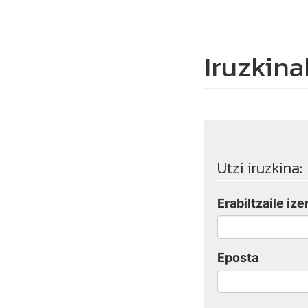
Iruzkina
Utzi iruzkina:
Erabiltzaile ize
Eposta