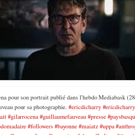
na pour son portrait publié dans l'hebdo Mediabask (28
uveau pour sa photographie.
#ericdicharry
#ericdicharry
ait
#gilarrocena
#guillaumefauveau
#presse
#paysbasq
bdomadaire
#followers
#bayonne
#maiatz
#uppa
#anthro