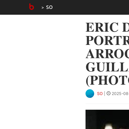
SO
ERIC 
PORTRA
ARROC
GUILL
(PHOT
SO
|
2025-08