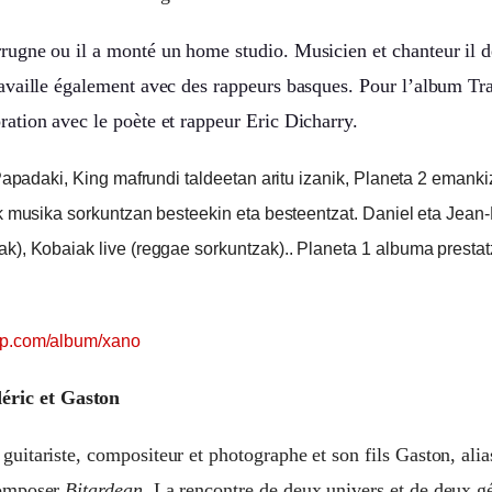
rugne ou il a monté un home studio. Musicien et chanteur il d
ravaille également avec des rappeurs basques. Pour l’album Tr
ration avec le poète et rappeur Eric Dicharry.
, Papadaki, King mafrundi taldeetan aritu izanik, Planeta 2 eman
ik musika sorkuntzan besteekin eta besteentzat.
Daniel eta Jean-
k), Kobaiak live (reggae sorkuntzak).. Planeta 1 albuma prestat
mp.com/album/xano
ic et Gaston
guitariste, compositeur et photographe et son fils Gaston, ali
composer
Bitardean
. La rencontre de deux univers et de deux gé