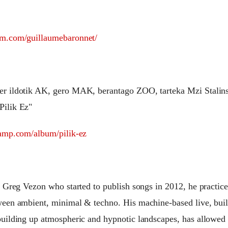
am.com/guillaumebaronnet/
er ildotik AK, gero MAK, berantago ZOO, tarteka Mzi Stalin
Pilik Ez"
camp.com/album/pilik-ez
of Greg Vezon who started to publish songs in 2012, he practic
ween ambient, minimal & techno. His machine-based live, buil
building up atmospheric and hypnotic landscapes, has allowed