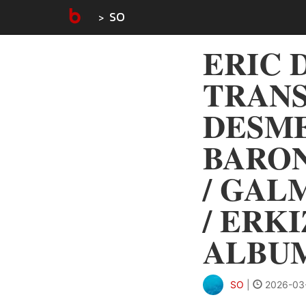
SO
ERIC 
TRANS
DESME
BARON
/ GAL
/ ERKI
ALBUM
SO
|
2026-03-