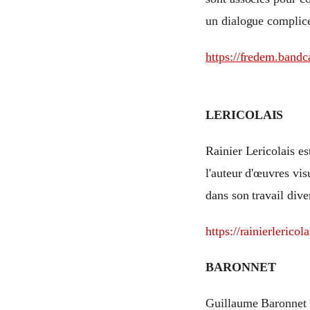
un dialogue complice
https://fredem.band
LERICOLAIS
Rainier Lericolais est
l'auteur d'œuvres vis
dans son travail dive
https://rainierleric
BARONNET
Guillaume Baronnet (1