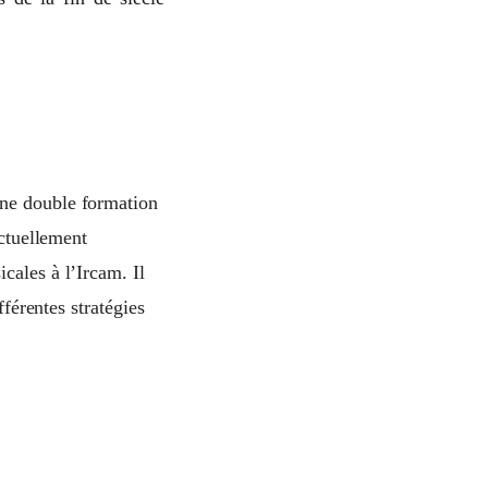
une double formation
actuellement
cales à l’Ircam. Il
fférentes stratégies