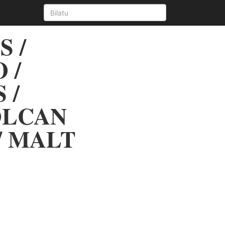
 /
 /
 /
VOLCAN
/ MALT