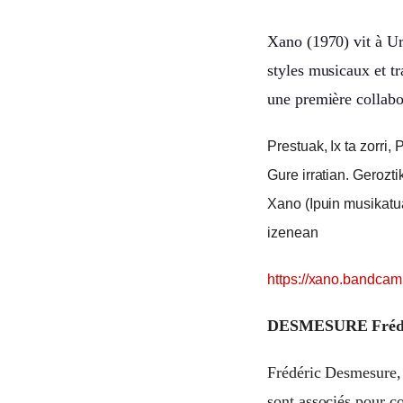
Xano (1970) vit à Ur
styles musicaux et t
une première collabo
Prestuak, Ix ta zorri
Gure irratian. Gerozt
Xano (Ipuin musikatua
izenean
https://xano.bandca
DESMESURE Frédér
Frédéric Desmesure, 
sont associés pour 