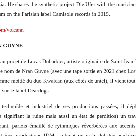
a. He shares the synthetic project Die Ufer with the musicia
bum on the Parisian label Camisole records in 2015.
com/volcann
N GUYNE
au projet de Lucas Dubarbier, artiste originaire de Saint-Jea
le nom de
Nran Guyne
(avec une tape sortie en 2021 chez
Los
omme moitié du duo
Kwaidan
(aux côtés de untel), il vient tout
, sur le label Deardogs.
 technoïde et industriel de ses productions passées, il dé
ignifiant la ruine mais aussi un état de perdition) un trava
inant, parfois émaillé de rythmiques réverbérées aux accents
rtaines productions IDM, ambient ou early-dubstep anglaises