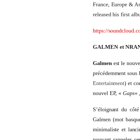
France, Europe & Asi
released his first al
https://soundcloud.
GALMEN et NRA
Galmen
est le nouve
précédemment sous 
Entertainment
) et c
nouvel EP, «
Gaps
« 
S’éloignant du côté
Galmen (mot basque s
minimaliste et lanc
pouvant rappeler ce