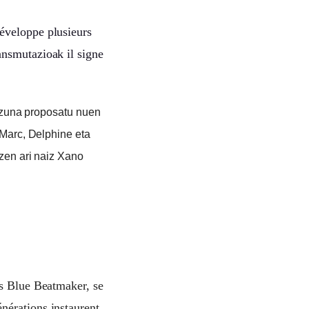
éveloppe plusieurs
ansmutazioak il signe
kizuna proposatu nuen
Marc, Delphine eta
zen ari naiz Xano
as Blue Beatmaker, se
nérations instaurent