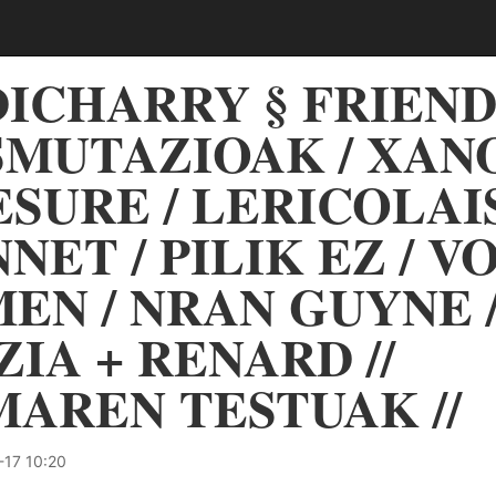
DICHARRY § FRIENDS
MUTAZIOAK / XANO
SURE / LERICOLAIS
NET / PILIK EZ / 
MEN / NRAN GUYNE 
ZIA + RENARD //
AREN TESTUAK //
17 10:20