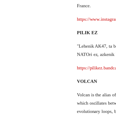
France.
https://www.instagr
PILIK EZ
"Lehenik AK47, ta b
NATOri ez, azkenik 
https://pilikez.band
VOLCAN
Volcan is the alias 
which oscillates bet
evolutionary loops, 