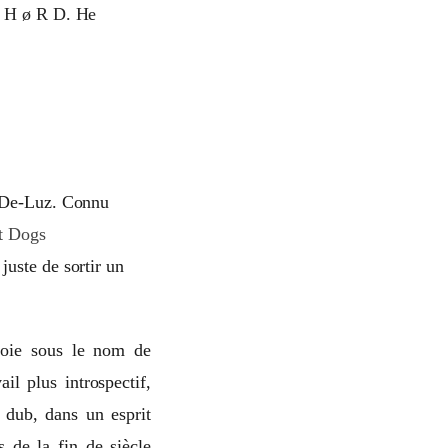
n H ø R D. He
n-De-Luz. Connu
t Dogs
 juste de sortir un
ploie sous le nom de
il plus introspectif,
 dub, dans un esprit
 de la fin de siècle