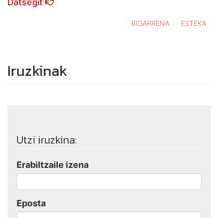
Datsegit
BIGARRENA
ESTEKA
Iruzkinak
Utzi iruzkina:
Erabiltzaile izena
Eposta